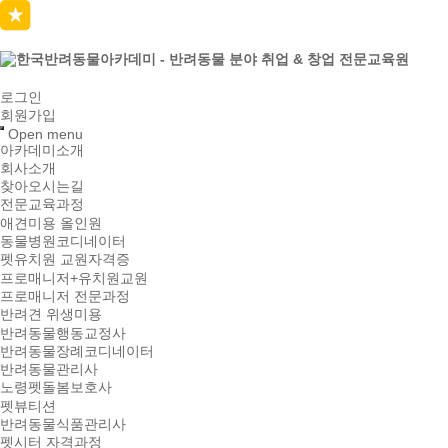
로그인
회원가입
Open menu
아카데미소개
회사소개
찾아오시는길
전문교육과정
애견미용 올인원
동물병원코디네이터
펫유치원 교원자격증
프로매니저+유치원교원
프로매니저 전문과정
반려견 위생미용
반려동물행동교정사
반려동물장례코디네이터
반려동물관리사
노령펫돌봄보호사
펫뷰티션
반려동물식품관리사
펫시터 자격과정