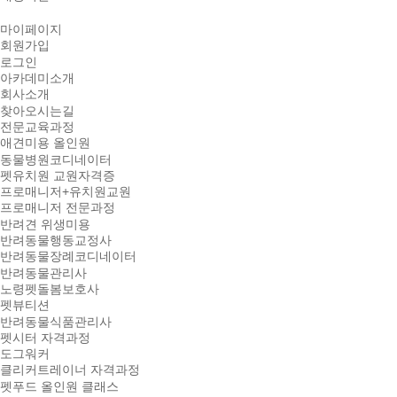
마이페이지
회원가입
로그인
아카데미소개
회사소개
찾아오시는길
전문교육과정
애견미용 올인원
동물병원코디네이터
펫유치원 교원자격증
프로매니저+유치원교원
프로매니저 전문과정
반려견 위생미용
반려동물행동교정사
반려동물장례코디네이터
반려동물관리사
노령펫돌봄보호사
펫뷰티션
반려동물식품관리사
펫시터 자격과정
도그워커
클리커트레이너 자격과정
펫푸드 올인원 클래스