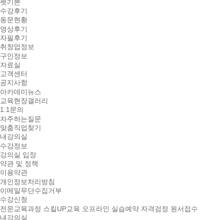
펫기본
수강후기
동문현황
영상후기
자필후기
취창업정보
구인정보
자료실
고객센터
공지사항
아카데미뉴스
교육현장갤러리
1:1문의
자주하는질문
맞춤직업찾기
내강의실
수강정보
강의실 입장
약관 및 정책
이용약관
개인정보처리방침
이메일무단수집거부
수강신청
전문교육과정
스킬UP교육
오프라인 실습예약
자격검정 원서접수
내강의실