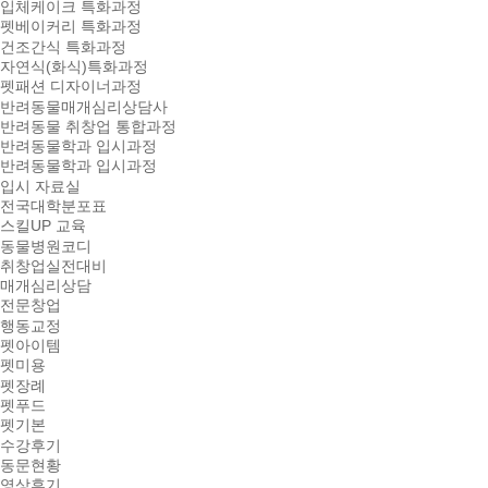
입체케이크 특화과정
펫베이커리 특화과정
건조간식 특화과정
자연식(화식)특화과정
펫패션 디자이너과정
반려동물매개심리상담사
반려동물 취창업 통합과정
반려동물학과 입시과정
반려동물학과 입시과정
입시 자료실
전국대학분포표
스킬UP 교육
동물병원코디
취창업실전대비
매개심리상담
전문창업
행동교정
펫아이템
펫미용
펫장례
펫푸드
펫기본
수강후기
동문현황
영상후기