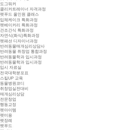
도그워커
클리커트레이너 자격과정
펫푸드 올인원 클래스
입체케이크 특화과정
펫베이커리 특화과정
건조간식 특화과정
자연식(화식)특화과정
펫패션 디자이너과정
반려동물매개심리상담사
반려동물 취창업 통합과정
반려동물학과 입시과정
반려동물학과 입시과정
입시 자료실
전국대학분포표
스킬UP 교육
동물병원코디
취창업실전대비
매개심리상담
전문창업
행동교정
펫아이템
펫미용
펫장례
펫푸드