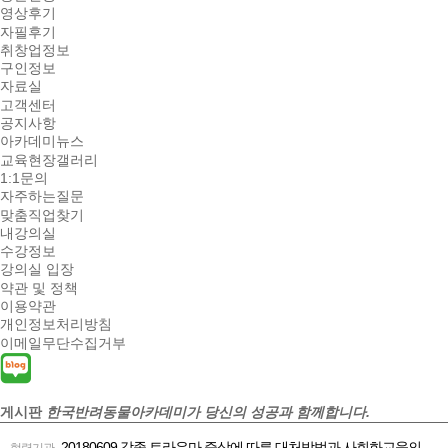
영상후기
자필후기
취창업정보
구인정보
자료실
고객센터
공지사항
아카데미뉴스
교육현장갤러리
1:1문의
자주하는질문
맞춤직업찾기
내강의실
수강정보
강의실 입장
약관 및 정책
이용약관
개인정보처리방침
이메일무단수집거부
게시판
한국반려동물아카데미가 당신의 성공과 함께합니다.
20180609 각종 트라우마 증상에 따른 대처방법과 사회화교육의
협력기관