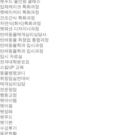
펫푸드 올인원 클래스
입체케이크 특화과정
펫베이커리 특화과정
건조간식 특화과정
자연식(화식)특화과정
펫패션 디자이너과정
반려동물매개심리상담사
반려동물 취창업 통합과정
반려동물학과 입시과정
반려동물학과 입시과정
입시 자료실
전국대학분포표
스킬UP 교육
동물병원코디
취창업실전대비
매개심리상담
전문창업
행동교정
펫아이템
펫미용
펫장례
펫푸드
펫기본
수강후기
동문현황