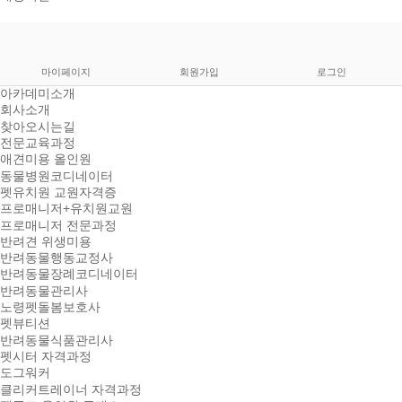
마이페이지
회원가입
로그인
아카데미소개
회사소개
찾아오시는길
전문교육과정
애견미용 올인원
동물병원코디네이터
펫유치원 교원자격증
프로매니저+유치원교원
프로매니저 전문과정
반려견 위생미용
반려동물행동교정사
반려동물장례코디네이터
반려동물관리사
노령펫돌봄보호사
펫뷰티션
반려동물식품관리사
펫시터 자격과정
도그워커
클리커트레이너 자격과정