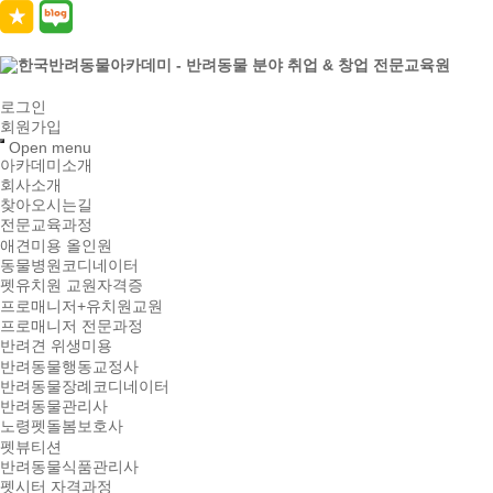
로그인
회원가입
Open menu
아카데미소개
회사소개
찾아오시는길
전문교육과정
애견미용 올인원
동물병원코디네이터
펫유치원 교원자격증
프로매니저+유치원교원
프로매니저 전문과정
반려견 위생미용
반려동물행동교정사
반려동물장례코디네이터
반려동물관리사
노령펫돌봄보호사
펫뷰티션
반려동물식품관리사
펫시터 자격과정