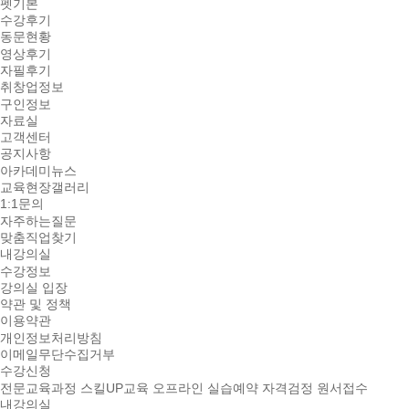
펫기본
수강후기
동문현황
영상후기
자필후기
취창업정보
구인정보
자료실
고객센터
공지사항
아카데미뉴스
교육현장갤러리
1:1문의
자주하는질문
맞춤직업찾기
내강의실
수강정보
강의실 입장
약관 및 정책
이용약관
개인정보처리방침
이메일무단수집거부
수강신청
전문교육과정
스킬UP교육
오프라인 실습예약
자격검정 원서접수
내강의실