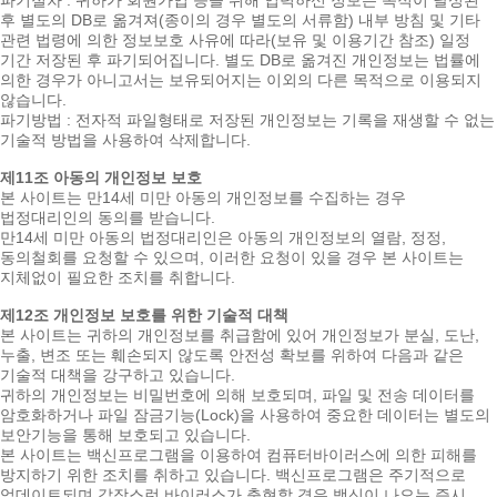
파기절차 : 귀하가 회원가입 등을 위해 입력하신 정보는 목적이 달성된
후 별도의 DB로 옮겨져(종이의 경우 별도의 서류함) 내부 방침 및 기타
관련 법령에 의한 정보보호 사유에 따라(보유 및 이용기간 참조) 일정
기간 저장된 후 파기되어집니다. 별도 DB로 옮겨진 개인정보는 법률에
의한 경우가 아니고서는 보유되어지는 이외의 다른 목적으로 이용되지
않습니다.
파기방법 : 전자적 파일형태로 저장된 개인정보는 기록을 재생할 수 없는
기술적 방법을 사용하여 삭제합니다.
제11조 아동의 개인정보 보호
본 사이트는 만14세 미만 아동의 개인정보를 수집하는 경우
법정대리인의 동의를 받습니다.
만14세 미만 아동의 법정대리인은 아동의 개인정보의 열람, 정정,
동의철회를 요청할 수 있으며, 이러한 요청이 있을 경우 본 사이트는
지체없이 필요한 조치를 취합니다.
제12조 개인정보 보호를 위한 기술적 대책
본 사이트는 귀하의 개인정보를 취급함에 있어 개인정보가 분실, 도난,
누출, 변조 또는 훼손되지 않도록 안전성 확보를 위하여 다음과 같은
기술적 대책을 강구하고 있습니다.
귀하의 개인정보는 비밀번호에 의해 보호되며, 파일 및 전송 데이터를
암호화하거나 파일 잠금기능(Lock)을 사용하여 중요한 데이터는 별도의
보안기능을 통해 보호되고 있습니다.
본 사이트는 백신프로그램을 이용하여 컴퓨터바이러스에 의한 피해를
방지하기 위한 조치를 취하고 있습니다. 백신프로그램은 주기적으로
업데이트되며 갑작스런 바이러스가 출현할 경우 백신이 나오는 즉시