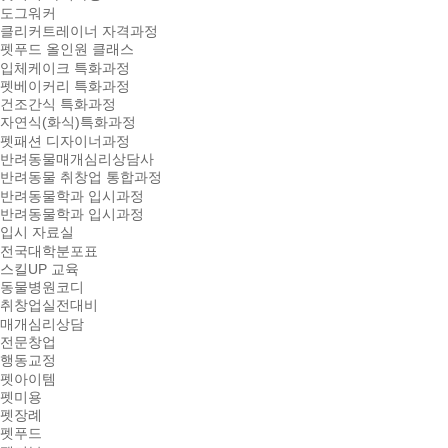
도그워커
클리커트레이너 자격과정
펫푸드 올인원 클래스
입체케이크 특화과정
펫베이커리 특화과정
건조간식 특화과정
자연식(화식)특화과정
펫패션 디자이너과정
반려동물매개심리상담사
반려동물 취창업 통합과정
반려동물학과 입시과정
반려동물학과 입시과정
입시 자료실
전국대학분포표
스킬UP 교육
동물병원코디
취창업실전대비
매개심리상담
전문창업
행동교정
펫아이템
펫미용
펫장례
펫푸드