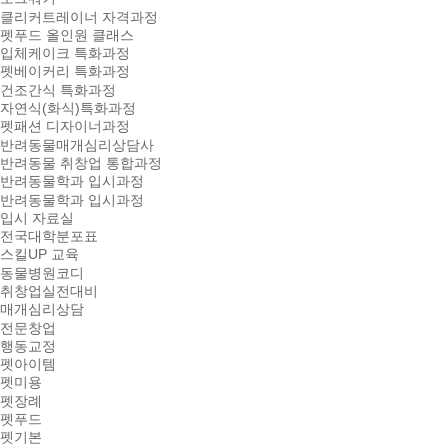
클리커트레이너 자격과정
펫푸드 올인원 클래스
입체케이크 특화과정
펫베이커리 특화과정
건조간식 특화과정
자연식(화식)특화과정
펫패션 디자이너과정
반려동물매개심리상담사
반려동물 취창업 통합과정
반려동물학과 입시과정
반려동물학과 입시과정
입시 자료실
전국대학분포표
스킬UP 교육
동물병원코디
취창업실전대비
매개심리상담
전문창업
행동교정
펫아이템
펫미용
펫장례
펫푸드
펫기본