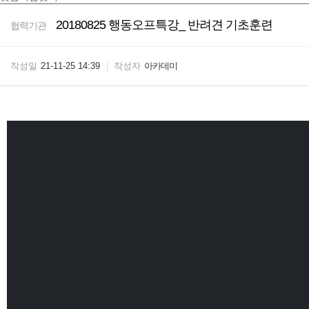
20180825 행동오프특강_ 반려견 기초훈련
협력기관
작성일
21-11-25 14:39
작성자
아카데미