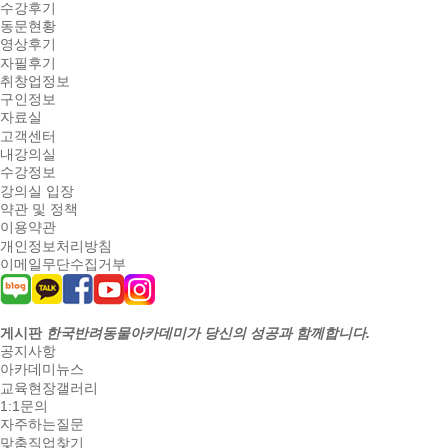
수강후기
동문현황
영상후기
자필후기
취창업정보
구인정보
자료실
고객센터
내강의실
수강정보
강의실 입장
약관 및 정책
이용약관
개인정보처리방침
이메일무단수집거부
게시판
한국반려동물아카데미가 당신의 성공과 함께합니다.
공지사항
아카데미뉴스
교육현장갤러리
1:1문의
자주하는질문
맞춤직업찾기