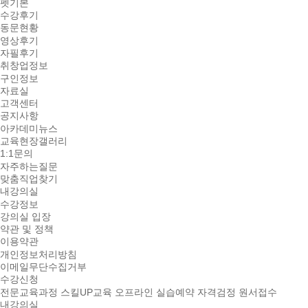
펫기본
수강후기
동문현황
영상후기
자필후기
취창업정보
구인정보
자료실
고객센터
공지사항
아카데미뉴스
교육현장갤러리
1:1문의
자주하는질문
맞춤직업찾기
내강의실
수강정보
강의실 입장
약관 및 정책
이용약관
개인정보처리방침
이메일무단수집거부
수강신청
전문교육과정
스킬UP교육
오프라인 실습예약
자격검정 원서접수
내강의실