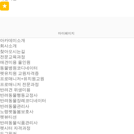
마이페이지
아카데미소개
회사소개
찾아오시는길
전문교육과정
애견미용 올인원
동물병원코디네이터
펫유치원 교원자격증
프로매니저+유치원교원
프로매니저 전문과정
반려견 위생미용
반려동물행동교정사
반려동물장례코디네이터
반려동물관리사
노령펫돌봄보호사
펫뷰티션
반려동물식품관리사
펫시터 자격과정
도그워커