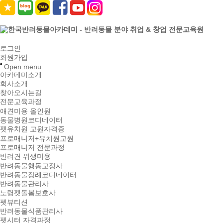
로그인
회원가입
Open menu
아카데미소개
회사소개
찾아오시는길
전문교육과정
애견미용 올인원
동물병원코디네이터
펫유치원 교원자격증
프로매니저+유치원교원
프로매니저 전문과정
반려견 위생미용
반려동물행동교정사
반려동물장례코디네이터
반려동물관리사
노령펫돌봄보호사
펫뷰티션
반려동물식품관리사
펫시터 자격과정