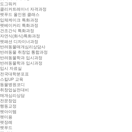
도그워커
클리커트레이너 자격과정
펫푸드 올인원 클래스
입체케이크 특화과정
펫베이커리 특화과정
건조간식 특화과정
자연식(화식)특화과정
펫패션 디자이너과정
반려동물매개심리상담사
반려동물 취창업 통합과정
반려동물학과 입시과정
반려동물학과 입시과정
입시 자료실
전국대학분포표
스킬UP 교육
동물병원코디
취창업실전대비
매개심리상담
전문창업
행동교정
펫아이템
펫미용
펫장례
펫푸드