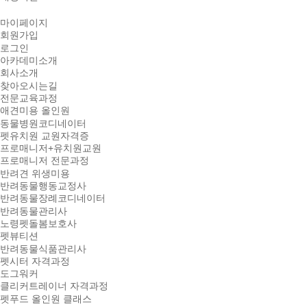
마이페이지
회원가입
로그인
아카데미소개
회사소개
찾아오시는길
전문교육과정
애견미용 올인원
동물병원코디네이터
펫유치원 교원자격증
프로매니저+유치원교원
프로매니저 전문과정
반려견 위생미용
반려동물행동교정사
반려동물장례코디네이터
반려동물관리사
노령펫돌봄보호사
펫뷰티션
반려동물식품관리사
펫시터 자격과정
도그워커
클리커트레이너 자격과정
펫푸드 올인원 클래스