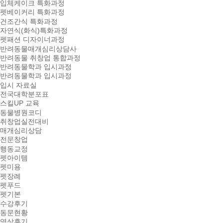
입체케이크 특화과정
펫베이커리 특화과정
건조간식 특화과정
자연식(화식)특화과정
펫패션 디자이너과정
반려동물매개심리상담사
반려동물 취창업 통합과정
반려동물학과 입시과정
반려동물학과 입시과정
입시 자료실
전국대학분포표
스킬UP 교육
동물병원코디
취창업실전대비
매개심리상담
전문창업
행동교정
펫아이템
펫미용
펫장례
펫푸드
펫기본
수강후기
동문현황
영상후기