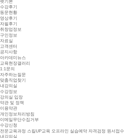
펫기본
수강후기
동문현황
영상후기
자필후기
취창업정보
구인정보
자료실
고객센터
공지사항
아카데미뉴스
교육현장갤러리
1:1문의
자주하는질문
맞춤직업찾기
내강의실
수강정보
강의실 입장
약관 및 정책
이용약관
개인정보처리방침
이메일무단수집거부
수강신청
전문교육과정
스킬UP교육
오프라인 실습예약
자격검정 원서접수
내강의실