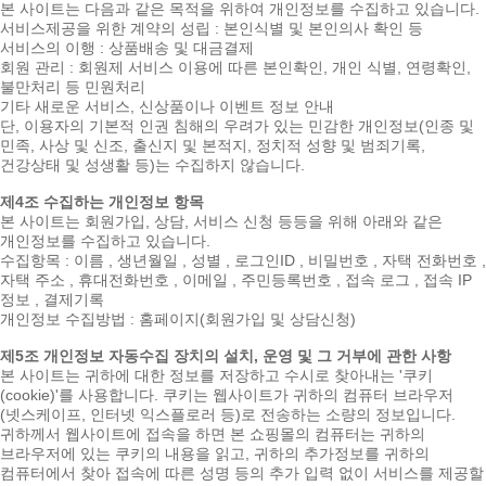
본 사이트는 다음과 같은 목적을 위하여 개인정보를 수집하고 있습니다.
서비스제공을 위한 계약의 성립 : 본인식별 및 본인의사 확인 등
서비스의 이행 : 상품배송 및 대금결제
회원 관리 : 회원제 서비스 이용에 따른 본인확인, 개인 식별, 연령확인,
불만처리 등 민원처리
기타 새로운 서비스, 신상품이나 이벤트 정보 안내
단, 이용자의 기본적 인권 침해의 우려가 있는 민감한 개인정보(인종 및
민족, 사상 및 신조, 출신지 및 본적지, 정치적 성향 및 범죄기록,
건강상태 및 성생활 등)는 수집하지 않습니다.
제4조 수집하는 개인정보 항목
본 사이트는 회원가입, 상담, 서비스 신청 등등을 위해 아래와 같은
개인정보를 수집하고 있습니다.
수집항목 : 이름 , 생년월일 , 성별 , 로그인ID , 비밀번호 , 자택 전화번호 ,
자택 주소 , 휴대전화번호 , 이메일 , 주민등록번호 , 접속 로그 , 접속 IP
정보 , 결제기록
개인정보 수집방법 : 홈페이지(회원가입 및 상담신청)
제5조 개인정보 자동수집 장치의 설치, 운영 및 그 거부에 관한 사항
본 사이트는 귀하에 대한 정보를 저장하고 수시로 찾아내는 '쿠키
(cookie)'를 사용합니다. 쿠키는 웹사이트가 귀하의 컴퓨터 브라우저
(넷스케이프, 인터넷 익스플로러 등)로 전송하는 소량의 정보입니다.
귀하께서 웹사이트에 접속을 하면 본 쇼핑몰의 컴퓨터는 귀하의
브라우저에 있는 쿠키의 내용을 읽고, 귀하의 추가정보를 귀하의
컴퓨터에서 찾아 접속에 따른 성명 등의 추가 입력 없이 서비스를 제공할