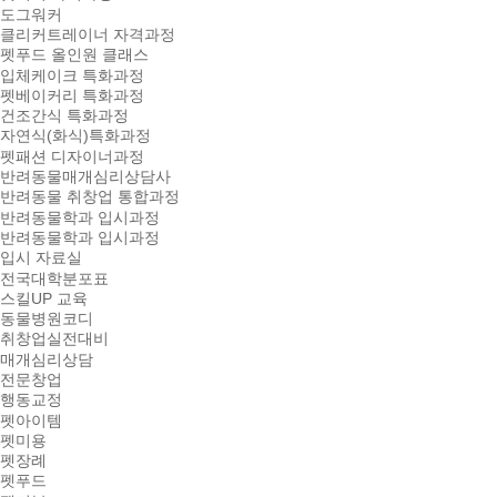
도그워커
클리커트레이너 자격과정
펫푸드 올인원 클래스
입체케이크 특화과정
펫베이커리 특화과정
건조간식 특화과정
자연식(화식)특화과정
펫패션 디자이너과정
반려동물매개심리상담사
반려동물 취창업 통합과정
반려동물학과 입시과정
반려동물학과 입시과정
입시 자료실
전국대학분포표
스킬UP 교육
동물병원코디
취창업실전대비
매개심리상담
전문창업
행동교정
펫아이템
펫미용
펫장례
펫푸드