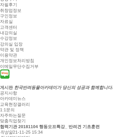
자필후기
취창업정보
구인정보
자료실
고객센터
내강의실
수강정보
강의실 입장
약관 및 정책
이용약관
개인정보처리방침
이메일무단수집거부
게시판
한국반려동물아카데미가 당신의 성공과 함께합니다.
공지사항
아카데미뉴스
교육현장갤러리
1:1문의
자주하는질문
맞춤직업찾기
협력기관
20181104 행동오프특강_ 반려견 기초훈련
작성일
21-11-25 15:34