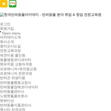
로그인
회원가입
Open menu
아카데미소개
회사소개
찾아오시는길
전문교육과정
애견미용 올인원
동물병원코디네이터
펫유치원 교원자격증
프로매니저+유치원교원
프로매니저 전문과정
반려견 위생미용
반려동물행동교정사
반려동물장례코디네이터
반려동물관리사
노령펫돌봄보호사
펫뷰티션
반려동물식품관리사
펫시터 자격과정