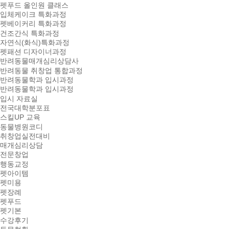
펫푸드 올인원 클래스
입체케이크 특화과정
펫베이커리 특화과정
건조간식 특화과정
자연식(화식)특화과정
펫패션 디자이너과정
반려동물매개심리상담사
반려동물 취창업 통합과정
반려동물학과 입시과정
반려동물학과 입시과정
입시 자료실
전국대학분포표
스킬UP 교육
동물병원코디
취창업실전대비
매개심리상담
전문창업
행동교정
펫아이템
펫미용
펫장례
펫푸드
펫기본
수강후기