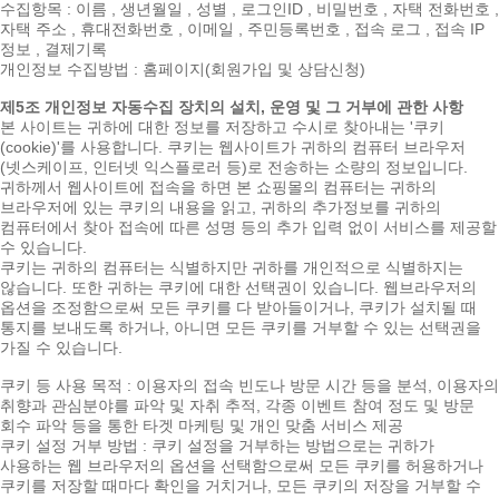
수집항목 : 이름 , 생년월일 , 성별 , 로그인ID , 비밀번호 , 자택 전화번호 ,
자택 주소 , 휴대전화번호 , 이메일 , 주민등록번호 , 접속 로그 , 접속 IP
정보 , 결제기록
개인정보 수집방법 : 홈페이지(회원가입 및 상담신청)
제5조 개인정보 자동수집 장치의 설치, 운영 및 그 거부에 관한 사항
본 사이트는 귀하에 대한 정보를 저장하고 수시로 찾아내는 '쿠키
(cookie)'를 사용합니다. 쿠키는 웹사이트가 귀하의 컴퓨터 브라우저
(넷스케이프, 인터넷 익스플로러 등)로 전송하는 소량의 정보입니다.
귀하께서 웹사이트에 접속을 하면 본 쇼핑몰의 컴퓨터는 귀하의
브라우저에 있는 쿠키의 내용을 읽고, 귀하의 추가정보를 귀하의
컴퓨터에서 찾아 접속에 따른 성명 등의 추가 입력 없이 서비스를 제공할
수 있습니다.
쿠키는 귀하의 컴퓨터는 식별하지만 귀하를 개인적으로 식별하지는
않습니다. 또한 귀하는 쿠키에 대한 선택권이 있습니다. 웹브라우저의
옵션을 조정함으로써 모든 쿠키를 다 받아들이거나, 쿠키가 설치될 때
통지를 보내도록 하거나, 아니면 모든 쿠키를 거부할 수 있는 선택권을
가질 수 있습니다.
쿠키 등 사용 목적 : 이용자의 접속 빈도나 방문 시간 등을 분석, 이용자의
취향과 관심분야를 파악 및 자취 추적, 각종 이벤트 참여 정도 및 방문
회수 파악 등을 통한 타겟 마케팅 및 개인 맞춤 서비스 제공
쿠키 설정 거부 방법 : 쿠키 설정을 거부하는 방법으로는 귀하가
사용하는 웹 브라우저의 옵션을 선택함으로써 모든 쿠키를 허용하거나
쿠키를 저장할 때마다 확인을 거치거나, 모든 쿠키의 저장을 거부할 수