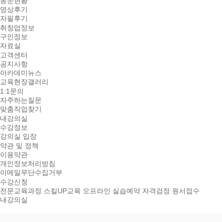
동문현황
영상후기
자필후기
취창업정보
구인정보
자료실
고객센터
공지사항
아카데미뉴스
교육현장갤러리
1:1문의
자주하는질문
맞춤직업찾기
내강의실
수강정보
강의실 입장
약관 및 정책
이용약관
개인정보처리방침
이메일무단수집거부
수강신청
전문교육과정
스킬UP교육
오프라인 실습예약
자격검정 원서접수
내강의실