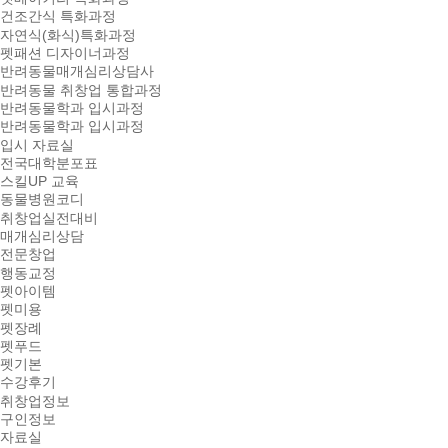
건조간식 특화과정
자연식(화식)특화과정
펫패션 디자이너과정
반려동물매개심리상담사
반려동물 취창업 통합과정
반려동물학과 입시과정
반려동물학과 입시과정
입시 자료실
전국대학분포표
스킬UP 교육
동물병원코디
취창업실전대비
매개심리상담
전문창업
행동교정
펫아이템
펫미용
펫장례
펫푸드
펫기본
수강후기
취창업정보
구인정보
자료실