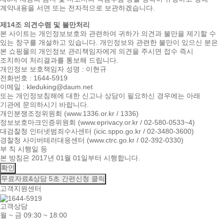
계약내용을 서면 또는 전자적으로 보관하겠습니다.
제14조 의견수렴 및 불만처리
본 사이트는 개인정보보호와 관련하여 귀하가 의견과 불만을 제기할 수
있는 창구를 개설하고 있습니다. 개인정보와 관련한 불만이 있으신 분은
본 쇼핑몰의 개인정보 관리책임자에게 의견을 주시면 접수 즉시
조치하여 처리결과를 통보해 드립니다.
개인정보 보호책임자 성명 : 이현규
전화번호 : 1644-5919
이메일 : kleduking@daum.net
또는 개인정보침해에 대한 신고나 상담이 필요하신 경우에는 아래
기관에 문의하시기 바랍니다.
개인분쟁조정위원회 (www.1336.or.kr / 1336)
정보보호마크인증위원회 (www.eprivacy.or.kr / 02-580-0533~4)
대검찰청 인터넷범죄수사센터 (icic.sppo.go.kr / 02-3480-3600)
경찰청 사이버테러대응센터 (www.ctrc.go.kr / 02-392-0330)
부 칙 시행일 등
본 방침은 2017년 01월 01일부터 시행합니다.
확인
무료자료&상담
5초 간편신청 클릭
고객지원센터
고객상담
월 ~ 금 09:30 ~ 18:00