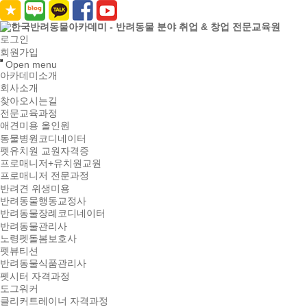
로그인
회원가입
Open menu
아카데미소개
회사소개
찾아오시는길
전문교육과정
애견미용 올인원
동물병원코디네이터
펫유치원 교원자격증
프로매니저+유치원교원
프로매니저 전문과정
반려견 위생미용
반려동물행동교정사
반려동물장례코디네이터
반려동물관리사
노령펫돌봄보호사
펫뷰티션
반려동물식품관리사
펫시터 자격과정
도그워커
클리커트레이너 자격과정