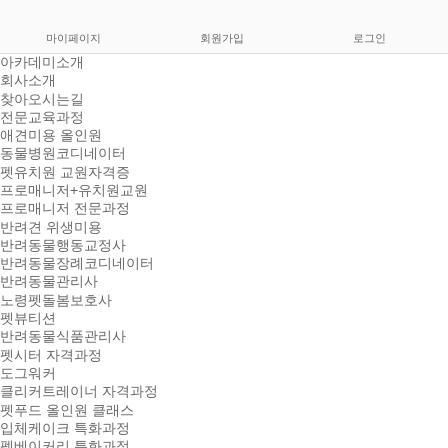
마이페이지
회원가입
로그인
아카데미소개
회사소개
찾아오시는길
전문교육과정
애견미용 올인원
동물병원코디네이터
펫유치원 교원자격증
프로매니저+유치원교원
프로매니저 전문과정
반려견 위생미용
반려동물행동교정사
반려동물장례코디네이터
반려동물관리사
노령펫돌봄보호사
펫뷰티션
반려동물식품관리사
펫시터 자격과정
도그워커
클리커트레이너 자격과정
펫푸드 올인원 클래스
입체케이크 특화과정
펫베이커리 특화과정