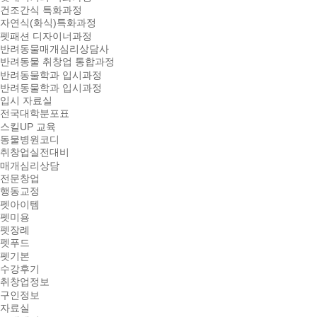
건조간식 특화과정
자연식(화식)특화과정
펫패션 디자이너과정
반려동물매개심리상담사
반려동물 취창업 통합과정
반려동물학과 입시과정
반려동물학과 입시과정
입시 자료실
전국대학분포표
스킬UP 교육
동물병원코디
취창업실전대비
매개심리상담
전문창업
행동교정
펫아이템
펫미용
펫장례
펫푸드
펫기본
수강후기
취창업정보
구인정보
자료실