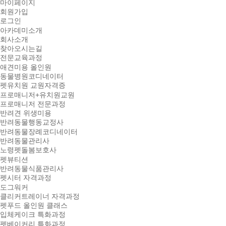
마이페이지
회원가입
로그인
아카데미소개
회사소개
찾아오시는길
전문교육과정
애견미용 올인원
동물병원코디네이터
펫유치원 교원자격증
프로매니저+유치원교원
프로매니저 전문과정
반려견 위생미용
반려동물행동교정사
반려동물장례코디네이터
반려동물관리사
노령펫돌봄보호사
펫뷰티션
반려동물식품관리사
펫시터 자격과정
도그워커
클리커트레이너 자격과정
펫푸드 올인원 클래스
입체케이크 특화과정
펫베이커리 특화과정