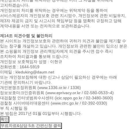
고지하겠습니다.
개인정보의 처리를 위탁하는 경우에는 위탁계약 등을 통하여
서비스제공자의 개인정보호 관련 지시엄수, 개인정보에 관한 비밀유지,
제3자 제공의 금지 및 사고시의 책임부담 등을 명확히 규정하고 당해
계약내용을 서면 또는 전자적으로 보관하겠습니다.
제14조 의견수렴 및 불만처리
본 사이트는 개인정보보호와 관련하여 귀하가 의견과 불만을 제기할 수
있는 창구를 개설하고 있습니다. 개인정보와 관련한 불만이 있으신 분은
본 쇼핑몰의 개인정보 관리책임자에게 의견을 주시면 접수 즉시
조치하여 처리결과를 통보해 드립니다.
개인정보 보호책임자 성명 : 이현규
전화번호 : 1644-5919
이메일 : kleduking@daum.net
또는 개인정보침해에 대한 신고나 상담이 필요하신 경우에는 아래
기관에 문의하시기 바랍니다.
개인분쟁조정위원회 (www.1336.or.kr / 1336)
정보보호마크인증위원회 (www.eprivacy.or.kr / 02-580-0533~4)
대검찰청 인터넷범죄수사센터 (icic.sppo.go.kr / 02-3480-3600)
경찰청 사이버테러대응센터 (www.ctrc.go.kr / 02-392-0330)
부 칙 시행일 등
본 방침은 2017년 01월 01일부터 시행합니다.
확인
무료자료&상담
5초 간편신청 클릭