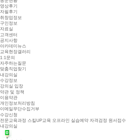
동문현황
영상후기
자필후기
취창업정보
구인정보
자료실
고객센터
공지사항
아카데미뉴스
교육현장갤러리
1:1문의
자주하는질문
맞춤직업찾기
내강의실
수강정보
강의실 입장
약관 및 정책
이용약관
개인정보처리방침
이메일무단수집거부
수강신청
전문교육과정
스킬UP교육
오프라인 실습예약
자격검정 원서접수
내강의실