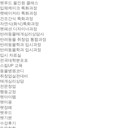
펫푸드 올인원 클래스
입체케이크 특화과정
펫베이커리 특화과정
건조간식 특화과정
자연식(화식)특화과정
펫패션 디자이너과정
반려동물매개심리상담사
반려동물 취창업 통합과정
반려동물학과 입시과정
반려동물학과 입시과정
입시 자료실
전국대학분포표
스킬UP 교육
동물병원코디
취창업실전대비
매개심리상담
전문창업
행동교정
펫아이템
펫미용
펫장례
펫푸드
펫기본
수강후기