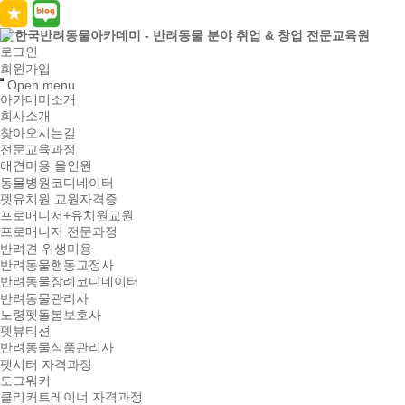
로그인
회원가입
Open menu
아카데미소개
회사소개
찾아오시는길
전문교육과정
애견미용 올인원
동물병원코디네이터
펫유치원 교원자격증
프로매니저+유치원교원
프로매니저 전문과정
반려견 위생미용
반려동물행동교정사
반려동물장례코디네이터
반려동물관리사
노령펫돌봄보호사
펫뷰티션
반려동물식품관리사
펫시터 자격과정
도그워커
클리커트레이너 자격과정