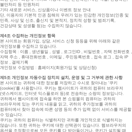
불만처리 등 민원처리
기타 새로운 서비스, 신상품이나 이벤트 정보 안내
단, 이용자의 기본적 인권 침해의 우려가 있는 민감한 개인정보(인종 및
민족, 사상 및 신조, 출신지 및 본적지, 정치적 성향 및 범죄기록,
건강상태 및 성생활 등)는 수집하지 않습니다.
제4조 수집하는 개인정보 항목
본 사이트는 회원가입, 상담, 서비스 신청 등등을 위해 아래와 같은
개인정보를 수집하고 있습니다.
수집항목 : 이름 , 생년월일 , 성별 , 로그인ID , 비밀번호 , 자택 전화번호 ,
자택 주소 , 휴대전화번호 , 이메일 , 주민등록번호 , 접속 로그 , 접속 IP
정보 , 결제기록
개인정보 수집방법 : 홈페이지(회원가입 및 상담신청)
제5조 개인정보 자동수집 장치의 설치, 운영 및 그 거부에 관한 사항
본 사이트는 귀하에 대한 정보를 저장하고 수시로 찾아내는 '쿠키
(cookie)'를 사용합니다. 쿠키는 웹사이트가 귀하의 컴퓨터 브라우저
(넷스케이프, 인터넷 익스플로러 등)로 전송하는 소량의 정보입니다.
귀하께서 웹사이트에 접속을 하면 본 쇼핑몰의 컴퓨터는 귀하의
브라우저에 있는 쿠키의 내용을 읽고, 귀하의 추가정보를 귀하의
컴퓨터에서 찾아 접속에 따른 성명 등의 추가 입력 없이 서비스를 제공할
수 있습니다.
쿠키는 귀하의 컴퓨터는 식별하지만 귀하를 개인적으로 식별하지는
않습니다. 또한 귀하는 쿠키에 대한 선택권이 있습니다. 웹브라우저의
옵션을 조정함으로써 모든 쿠키를 다 받아들이거나, 쿠키가 설치될 때