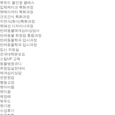
펫푸드 올인원 클래스
입체케이크 특화과정
펫베이커리 특화과정
건조간식 특화과정
자연식(화식)특화과정
펫패션 디자이너과정
반려동물매개심리상담사
반려동물 취창업 통합과정
반려동물학과 입시과정
반려동물학과 입시과정
입시 자료실
전국대학분포표
스킬UP 교육
동물병원코디
취창업실전대비
매개심리상담
전문창업
행동교정
펫아이템
펫미용
펫장례
펫푸드
펫기본
수강후기