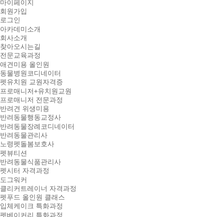
마이페이지
회원가입
로그인
아카데미소개
회사소개
찾아오시는길
전문교육과정
애견미용 올인원
동물병원코디네이터
펫유치원 교원자격증
프로매니저+유치원교원
프로매니저 전문과정
반려견 위생미용
반려동물행동교정사
반려동물장례코디네이터
반려동물관리사
노령펫돌봄보호사
펫뷰티션
반려동물식품관리사
펫시터 자격과정
도그워커
클리커트레이너 자격과정
펫푸드 올인원 클래스
입체케이크 특화과정
펫베이커리 특화과정