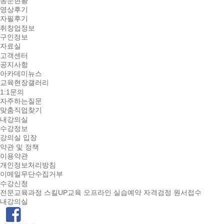
동문현황
영상후기
자필후기
취창업정보
구인정보
자료실
고객센터
공지사항
아카데미뉴스
교육현장갤러리
1:1문의
자주하는질문
맞춤직업찾기
내강의실
수강정보
강의실 입장
약관 및 정책
이용약관
개인정보처리방침
이메일무단수집거부
수강신청
전문교육과정
스킬UP교육
오프라인 실습예약
자격검정 원서접수
내강의실