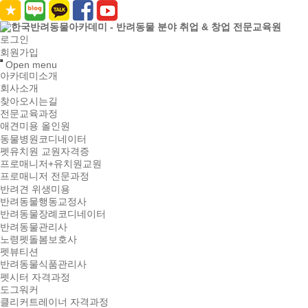
로그인
회원가입
Open menu
아카데미소개
회사소개
찾아오시는길
전문교육과정
애견미용 올인원
동물병원코디네이터
펫유치원 교원자격증
프로매니저+유치원교원
프로매니저 전문과정
반려견 위생미용
반려동물행동교정사
반려동물장례코디네이터
반려동물관리사
노령펫돌봄보호사
펫뷰티션
반려동물식품관리사
펫시터 자격과정
도그워커
클리커트레이너 자격과정