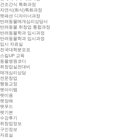
건조간식 특화과정
자연식(화식)특화과정
펫패션 디자이너과정
반려동물매개심리상담사
반려동물 취창업 통합과정
반려동물학과 입시과정
반려동물학과 입시과정
입시 자료실
전국대학분포표
스킬UP 교육
동물병원코디
취창업실전대비
매개심리상담
전문창업
행동교정
펫아이템
펫미용
펫장례
펫푸드
펫기본
수강후기
취창업정보
구인정보
자료실