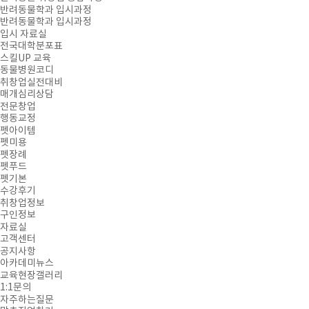
반려동물학과 입시과정
반려동물학과 입시과정
입시 자료실
전국대학분포표
스킬UP 교육
동물병원코디
취창업실전대비
매개심리상담
전문창업
행동교정
펫아이템
펫미용
펫장례
펫푸드
펫기본
수강후기
취창업정보
구인정보
자료실
고객센터
공지사항
아카데미뉴스
교육현장갤러리
1:1문의
자주하는질문