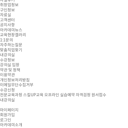
자필후기
취창업정보
구인정보
자료실
고객센터
공지사항
아카데미뉴스
교육현장갤러리
1:1문의
자주하는질문
맞춤직업찾기
내강의실
수강정보
강의실 입장
약관 및 정책
이용약관
개인정보처리방침
이메일무단수집거부
수강신청
전문교육과정
스킬UP교육
오프라인 실습예약
자격검정 원서접수
내강의실
마이페이지
회원가입
로그인
아카데미소개