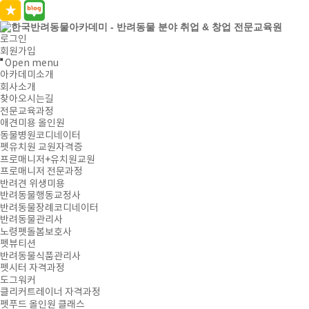
로그인
회원가입
Open menu
아카데미소개
회사소개
찾아오시는길
전문교육과정
애견미용 올인원
동물병원코디네이터
펫유치원 교원자격증
프로매니저+유치원교원
프로매니저 전문과정
반려견 위생미용
반려동물행동교정사
반려동물장례코디네이터
반려동물관리사
노령펫돌봄보호사
펫뷰티션
반려동물식품관리사
펫시터 자격과정
도그워커
클리커트레이너 자격과정
펫푸드 올인원 클래스