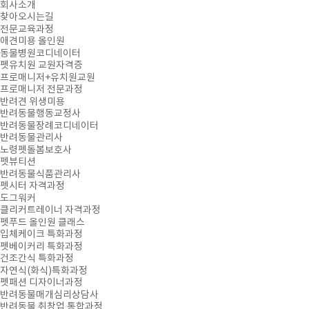
회사소개
찾아오시는길
전문교육과정
애견미용 올인원
동물병원코디네이터
펫유치원 교원자격증
프로매니저+유치원교원
프로매니저 전문과정
반려견 위생미용
반려동물행동교정사
반려동물장례코디네이터
반려동물관리사
노령펫돌봄보호사
펫뷰티션
반려동물식품관리사
펫시터 자격과정
도그워커
클리커트레이너 자격과정
펫푸드 올인원 클래스
입체케이크 특화과정
펫베이커리 특화과정
건조간식 특화과정
자연식(화식)특화과정
펫패션 디자이너과정
반려동물매개심리상담사
반려동물 취창업 통합과정