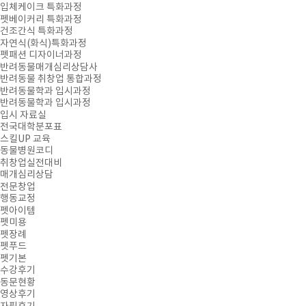
입체케이크 특화과정
펫베이커리 특화과정
건조간식 특화과정
자연식(화식)특화과정
펫패션 디자이너과정
반려동물매개심리상담사
반려동물 취창업 통합과정
반려동물학과 입시과정
반려동물학과 입시과정
입시 자료실
전국대학분포표
스킬UP 교육
동물병원코디
취창업실전대비
매개심리상담
전문창업
행동교정
펫아이템
펫미용
펫장례
펫푸드
펫기본
수강후기
동문현황
영상후기