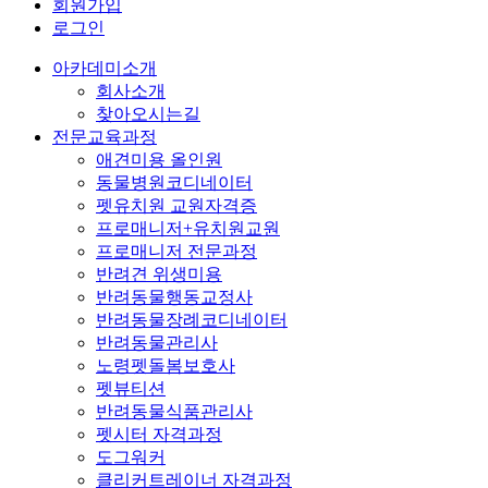
회원가입
로그인
아카데미소개
회사소개
찾아오시는길
전문교육과정
애견미용 올인원
동물병원코디네이터
펫유치원 교원자격증
프로매니저+유치원교원
프로매니저 전문과정
반려견 위생미용
반려동물행동교정사
반려동물장례코디네이터
반려동물관리사
노령펫돌봄보호사
펫뷰티션
반려동물식품관리사
펫시터 자격과정
도그워커
클리커트레이너 자격과정