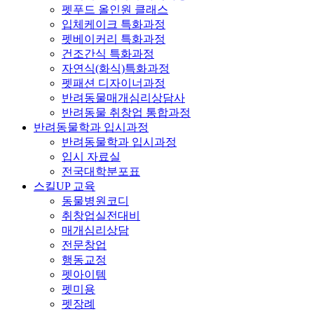
펫푸드 올인원 클래스
입체케이크 특화과정
펫베이커리 특화과정
건조간식 특화과정
자연식(화식)특화과정
펫패션 디자이너과정
반려동물매개심리상담사
반려동물 취창업 통합과정
반려동물학과 입시과정
반려동물학과 입시과정
입시 자료실
전국대학분포표
스킬UP 교육
동물병원코디
취창업실전대비
매개심리상담
전문창업
행동교정
펫아이템
펫미용
펫장례