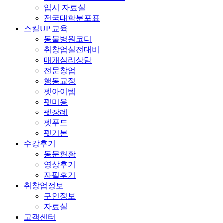
입시 자료실
전국대학분포표
스킬UP 교육
동물병원코디
취창업실전대비
매개심리상담
전문창업
행동교정
펫아이템
펫미용
펫장례
펫푸드
펫기본
수강후기
동문현황
영상후기
자필후기
취창업정보
구인정보
자료실
고객센터