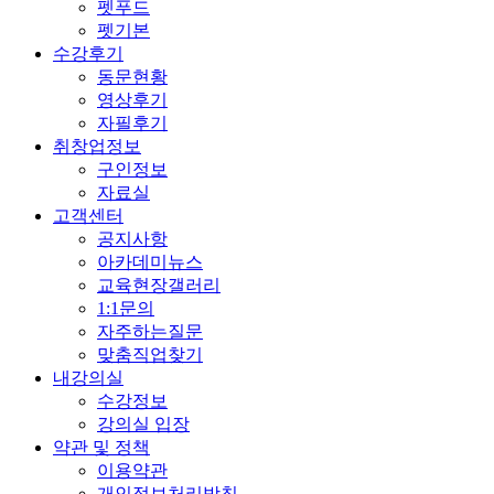
펫푸드
펫기본
수강후기
동문현황
영상후기
자필후기
취창업정보
구인정보
자료실
고객센터
공지사항
아카데미뉴스
교육현장갤러리
1:1문의
자주하는질문
맞춤직업찾기
내강의실
수강정보
강의실 입장
약관 및 정책
이용약관
개인정보처리방침