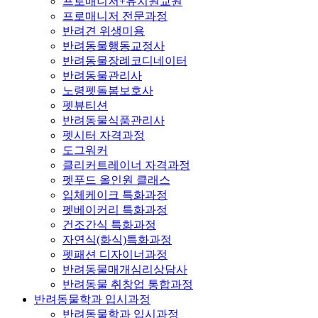
프로매니저+유치원교원
프로매니저 전문과정
반려견 위생미용
반려동물행동교정사
반려동물장례코디네이터
반려동물관리사
노령펫돌봄보호사
펫뷰티션
반려동물식품관리사
펫시터 자격과정
도그워커
클리커트레이너 자격과정
펫푸드 올인원 클래스
입체케이크 특화과정
펫베이커리 특화과정
건조간식 특화과정
자연식(화식)특화과정
펫패션 디자이너과정
반려동물매개심리상담사
반려동물 취창업 통합과정
반려동물학과 입시과정
반려동물학과 입시과정