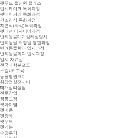
펫푸드 올인원 클래스
입체케이크 특화과정
펫베이커리 특화과정
건조간식 특화과정
자연식(화식)특화과정
펫패션 디자이너과정
반려동물매개심리상담사
반려동물 취창업 통합과정
반려동물학과 입시과정
반려동물학과 입시과정
입시 자료실
전국대학분포표
스킬UP 교육
동물병원코디
취창업실전대비
매개심리상담
전문창업
행동교정
펫아이템
펫미용
펫장례
펫푸드
펫기본
수강후기