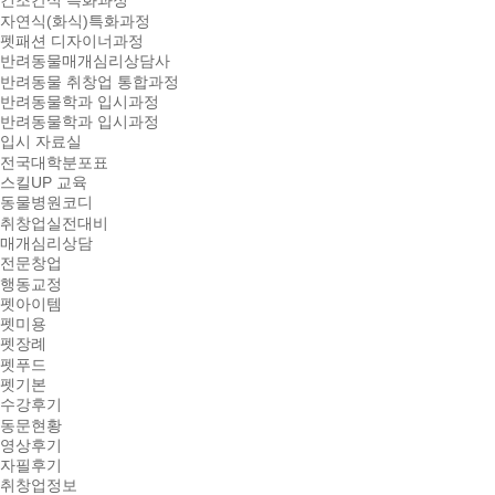
건조간식 특화과정
자연식(화식)특화과정
펫패션 디자이너과정
반려동물매개심리상담사
반려동물 취창업 통합과정
반려동물학과 입시과정
반려동물학과 입시과정
입시 자료실
전국대학분포표
스킬UP 교육
동물병원코디
취창업실전대비
매개심리상담
전문창업
행동교정
펫아이템
펫미용
펫장례
펫푸드
펫기본
수강후기
동문현황
영상후기
자필후기
취창업정보