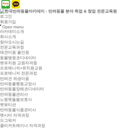
로그인
회원가입
Open menu
아카데미소개
회사소개
찾아오시는길
전문교육과정
애견미용 올인원
동물병원코디네이터
펫유치원 교원자격증
프로매니저+유치원교원
프로매니저 전문과정
반려견 위생미용
반려동물행동교정사
반려동물장례코디네이터
반려동물관리사
노령펫돌봄보호사
펫뷰티션
반려동물식품관리사
펫시터 자격과정
도그워커
클리커트레이너 자격과정