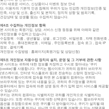
기타 새로운 서비스, 신상품이나 이벤트 정보 안내
단, 이용자의 기본적 인권 침해의 우려가 있는 민감한 개인정보(인종 및
민족, 사상 및 신조, 출신지 및 본적지, 정치적 성향 및 범죄기록,
건강상태 및 성생활 등)는 수집하지 않습니다.
제4조 수집하는 개인정보 항목
본 사이트는 회원가입, 상담, 서비스 신청 등등을 위해 아래와 같은
개인정보를 수집하고 있습니다.
수집항목 : 이름 , 생년월일 , 성별 , 로그인ID , 비밀번호 , 자택 전화번호 ,
자택 주소 , 휴대전화번호 , 이메일 , 주민등록번호 , 접속 로그 , 접속 IP
정보 , 결제기록
개인정보 수집방법 : 홈페이지(회원가입 및 상담신청)
제5조 개인정보 자동수집 장치의 설치, 운영 및 그 거부에 관한 사항
본 사이트는 귀하에 대한 정보를 저장하고 수시로 찾아내는 '쿠키
(cookie)'를 사용합니다. 쿠키는 웹사이트가 귀하의 컴퓨터 브라우저
(넷스케이프, 인터넷 익스플로러 등)로 전송하는 소량의 정보입니다.
귀하께서 웹사이트에 접속을 하면 본 쇼핑몰의 컴퓨터는 귀하의
브라우저에 있는 쿠키의 내용을 읽고, 귀하의 추가정보를 귀하의
컴퓨터에서 찾아 접속에 따른 성명 등의 추가 입력 없이 서비스를 제공할
수 있습니다.
쿠키는 귀하의 컴퓨터는 식별하지만 귀하를 개인적으로 식별하지는
않습니다. 또한 귀하는 쿠키에 대한 선택권이 있습니다. 웹브라우저의
옵션을 조정함으로써 모든 쿠키를 다 받아들이거나, 쿠키가 설치될 때
통지를 보내도록 하거나, 아니면 모든 쿠키를 거부할 수 있는 선택권을