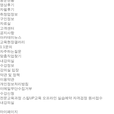
동문현황
영상후기
자필후기
취창업정보
구인정보
자료실
고객센터
공지사항
아카데미뉴스
교육현장갤러리
1:1문의
자주하는질문
맞춤직업찾기
내강의실
수강정보
강의실 입장
약관 및 정책
이용약관
개인정보처리방침
이메일무단수집거부
수강신청
전문교육과정
스킬UP교육
오프라인 실습예약
자격검정 원서접수
내강의실
마이페이지