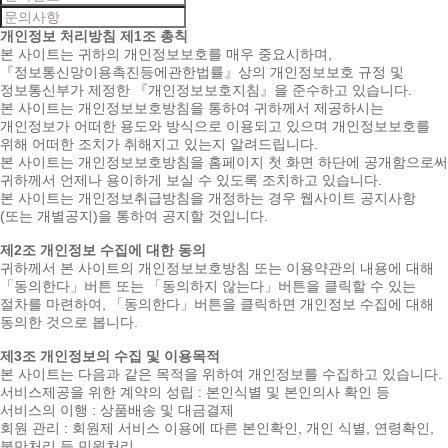
개인정보 처리방침
제1조 총칙
본 사이트는 귀하의 개인정보보호를 매우 중요시하며,
『정보통신망이용촉진등에관한법률』상의 개인정보보호 규정 및
정보통신부가 제정한 『개인정보보호지침』을 준수하고 있습니다.
본 사이트는 개인정보보호방침을 통하여 귀하께서 제공하시는
개인정보가 어떠한 용도와 방식으로 이용되고 있으며 개인정보보호를
위해 어떠한 조치가 취해지고 있는지 알려드립니다.
본 사이트는 개인정보보호방침을 홈페이지 첫 화면 하단에 공개함으로써
귀하께서 언제나 용이하게 보실 수 있도록 조치하고 있습니다.
본 사이트는 개인정보취급방침을 개정하는 경우 웹사이트 공지사항
(또는 개별공지)을 통하여 공지할 것입니다.
제2조 개인정보 수집에 대한 동의
귀하께서 본 사이트의 개인정보보호방침 또는 이용약관의 내용에 대해
「동의한다」버튼 또는 「동의하지 않는다」버튼을 클릭할 수 있는
절차를 마련하여, 「동의한다」버튼을 클릭하면 개인정보 수집에 대해
동의한 것으로 봅니다.
제3조 개인정보의 수집 및 이용목적
본 사이트는 다음과 같은 목적을 위하여 개인정보를 수집하고 있습니다.
서비스제공을 위한 계약의 성립 : 본인식별 및 본인의사 확인 등
서비스의 이행 : 상품배송 및 대금결제
회원 관리 : 회원제 서비스 이용에 따른 본인확인, 개인 식별, 연령확인,
불만처리 등 민원처리