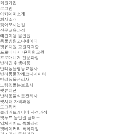
회원가입
로그인
아카데미소개
회사소개
찾아오시는길
전문교육과정
애견미용 올인원
동물병원코디네이터
펫유치원 교원자격증
프로매니저+유치원교원
프로매니저 전문과정
반려견 위생미용
반려동물행동교정사
반려동물장례코디네이터
반려동물관리사
노령펫돌봄보호사
펫뷰티션
반려동물식품관리사
펫시터 자격과정
도그워커
클리커트레이너 자격과정
펫푸드 올인원 클래스
입체케이크 특화과정
펫베이커리 특화과정