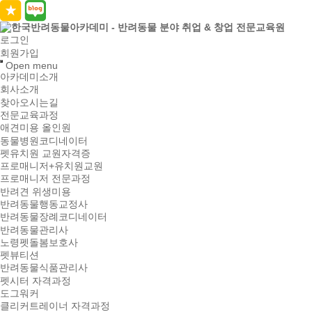
로그인
회원가입
Open menu
아카데미소개
회사소개
찾아오시는길
전문교육과정
애견미용 올인원
동물병원코디네이터
펫유치원 교원자격증
프로매니저+유치원교원
프로매니저 전문과정
반려견 위생미용
반려동물행동교정사
반려동물장례코디네이터
반려동물관리사
노령펫돌봄보호사
펫뷰티션
반려동물식품관리사
펫시터 자격과정
도그워커
클리커트레이너 자격과정