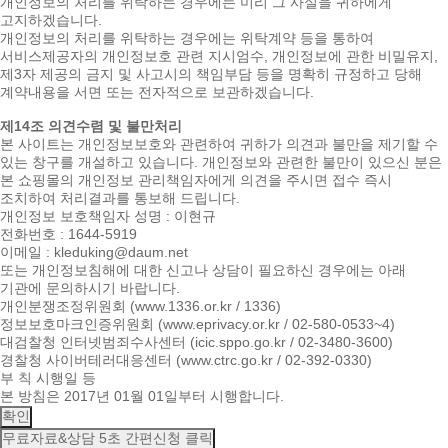
개인정보의 처리를 위탁하는 경우에는 미리 그 사실을 귀하에게
고지하겠습니다.
개인정보의 처리를 위탁하는 경우에는 위탁계약 등을 통하여
서비스제공자의 개인정보호 관련 지시엄수, 개인정보에 관한 비밀유지,
제3자 제공의 금지 및 사고시의 책임부담 등을 명확히 규정하고 당해
계약내용을 서면 또는 전자적으로 보관하겠습니다.
제14조 의견수렴 및 불만처리
본 사이트는 개인정보보호와 관련하여 귀하가 의견과 불만을 제기할 수
있는 창구를 개설하고 있습니다. 개인정보와 관련한 불만이 있으신 분은
본 쇼핑몰의 개인정보 관리책임자에게 의견을 주시면 접수 즉시
조치하여 처리결과를 통보해 드립니다.
개인정보 보호책임자 성명 : 이현규
전화번호 : 1644-5919
이메일 : kleduking@daum.net
또는 개인정보침해에 대한 신고나 상담이 필요하신 경우에는 아래
기관에 문의하시기 바랍니다.
개인분쟁조정위원회 (www.1336.or.kr / 1336)
정보보호마크인증위원회 (www.eprivacy.or.kr / 02-580-0533~4)
대검찰청 인터넷범죄수사센터 (icic.sppo.go.kr / 02-3480-3600)
경찰청 사이버테러대응센터 (www.ctrc.go.kr / 02-392-0330)
부 칙 시행일 등
본 방침은 2017년 01월 01일부터 시행합니다.
확인
무료자료&상담
5초 간편신청 클릭