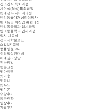
건조간식 특화과정
자연식(화식)특화과정
펫패션 디자이너과정
반려동물매개심리상담사
반려동물 취창업 통합과정
반려동물학과 입시과정
반려동물학과 입시과정
입시 자료실
전국대학분포표
스킬UP 교육
동물병원코디
취창업실전대비
매개심리상담
전문창업
행동교정
펫아이템
펫미용
펫장례
펫푸드
펫기본
수강후기
동문현황
영상후기
자필후기