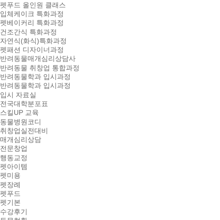
펫푸드 올인원 클래스
입체케이크 특화과정
펫베이커리 특화과정
건조간식 특화과정
자연식(화식)특화과정
펫패션 디자이너과정
반려동물매개심리상담사
반려동물 취창업 통합과정
반려동물학과 입시과정
반려동물학과 입시과정
입시 자료실
전국대학분포표
스킬UP 교육
동물병원코디
취창업실전대비
매개심리상담
전문창업
행동교정
펫아이템
펫미용
펫장례
펫푸드
펫기본
수강후기