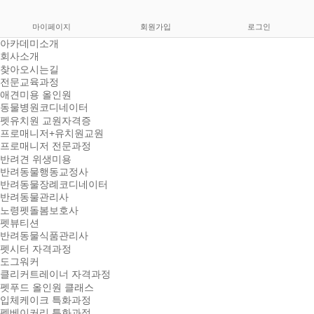
마이페이지
회원가입
로그인
아카데미소개
회사소개
찾아오시는길
전문교육과정
애견미용 올인원
동물병원코디네이터
펫유치원 교원자격증
프로매니저+유치원교원
프로매니저 전문과정
반려견 위생미용
반려동물행동교정사
반려동물장례코디네이터
반려동물관리사
노령펫돌봄보호사
펫뷰티션
반려동물식품관리사
펫시터 자격과정
도그워커
클리커트레이너 자격과정
펫푸드 올인원 클래스
입체케이크 특화과정
펫베이커리 특화과정