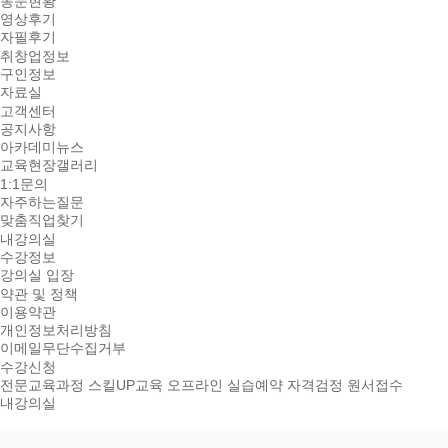
동문현황
영상후기
자필후기
취창업정보
구인정보
자료실
고객센터
공지사항
아카데미뉴스
교육현장갤러리
1:1문의
자주하는질문
맞춤직업찾기
내강의실
수강정보
강의실 입장
약관 및 정책
이용약관
개인정보처리방침
이메일무단수집거부
수강신청
전문교육과정
스킬UP교육
오프라인 실습예약
자격검정 원서접수
내강의실