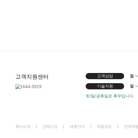
월 ~
고객지원센터
고객상담
월 ~
기술지원
토/일/공휴일은 휴무입니다.
회사소개
단체수강
제휴안내
채용정보
인재채