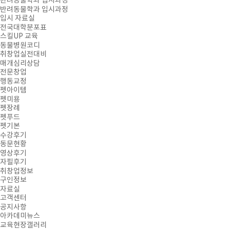
반려동물학과 입시과정
반려동물학과 입시과정
입시 자료실
전국대학분포표
스킬UP 교육
동물병원코디
취창업실전대비
매개심리상담
전문창업
행동교정
펫아이템
펫미용
펫장례
펫푸드
펫기본
수강후기
동문현황
영상후기
자필후기
취창업정보
구인정보
자료실
고객센터
공지사항
아카데미뉴스
교육현장갤러리