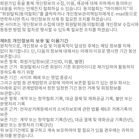
회원가입 등을 통해 개인정보의 수집, 이용, 제공에 대해 귀하께서 동의하신
내용을 귀하는 언제든지 철회하실 수 있습니다. 동의철회는 "마이페이지"의
"회원탈퇴(동의철회)"를 클릭하거나 개인정보관리책임자에게 E-mail등으로
연락하시면 즉시 개인정보의 삭제 등 필요한 조치를 하겠습니다.
본 사이트는 개인정보의 수집에 대한 회원탈퇴(동의철회)를 개인정보 수집시와
동등한 방법 및 절차로 행사할 수 있도록 필요한 조치를 하겠습니다.
제9조 개인정보의 보유 및 이용기간
원칙적으로, 개인정보 수집 및 이용목적이 달성된 후에는 해당 정보를 지체
없이 파기합니다. 단, 다음의 정보에 대해서는 아래의 이유로 명시한 기간 동안
보존합니다.
보존 항목 : 회원가입정보(로그인ID, 이름, 별명)
보존 근거 : 회원탈퇴시 다른 회원이 기존 회원아이디로 재가입하여 활동하지
못하도록 하기 위함
보존 기간 : 사이트 폐쇄 또는 영업 종료시
그리고 상법 등 관계법령의 규정에 의하여 보존할 필요가 있는 경우 회사는
아래와 같이 관계법령에서 정한 일정한 기간 동안 거래 및 회원정보를
보관합니다.
보존 항목 : 계약 또는 청약철회 기록, 대금 결제 및 재화공급 기록, 불만 또는
분쟁처리 기록
보존 근거 : 전자상거래등에서의 소비자보호에 관한 법률 제6조 거래기록의
보존
보존 기간 : 계약 또는 청약철회 기록(5년), 대금 결제 및 재화공급 기록(5년),
불만 또는 분쟁처리 기록(3년)
위 보유기간에도 불구하고 계속 보유하여야 할 필요가 있을 경우에는 귀하의
동의를 받겠습니다.