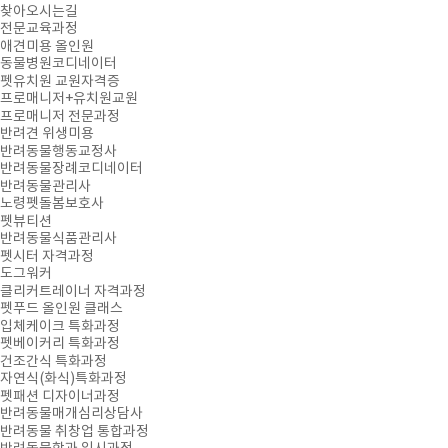
찾아오시는길
전문교육과정
애견미용 올인원
동물병원코디네이터
펫유치원 교원자격증
프로매니저+유치원교원
프로매니저 전문과정
반려견 위생미용
반려동물행동교정사
반려동물장례코디네이터
반려동물관리사
노령펫돌봄보호사
펫뷰티션
반려동물식품관리사
펫시터 자격과정
도그워커
클리커트레이너 자격과정
펫푸드 올인원 클래스
입체케이크 특화과정
펫베이커리 특화과정
건조간식 특화과정
자연식(화식)특화과정
펫패션 디자이너과정
반려동물매개심리상담사
반려동물 취창업 통합과정