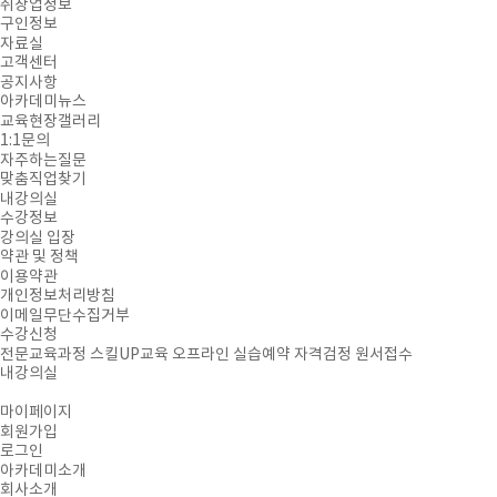
취창업정보
구인정보
자료실
고객센터
공지사항
아카데미뉴스
교육현장갤러리
1:1문의
자주하는질문
맞춤직업찾기
내강의실
수강정보
강의실 입장
약관 및 정책
이용약관
개인정보처리방침
이메일무단수집거부
수강신청
전문교육과정
스킬UP교육
오프라인 실습예약
자격검정 원서접수
내강의실
마이페이지
회원가입
로그인
아카데미소개
회사소개