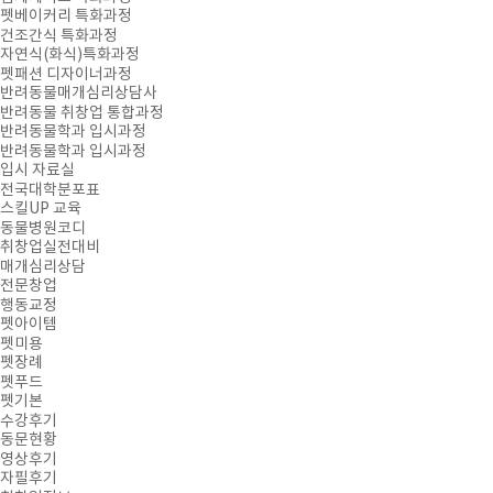
펫베이커리 특화과정
건조간식 특화과정
자연식(화식)특화과정
펫패션 디자이너과정
반려동물매개심리상담사
반려동물 취창업 통합과정
반려동물학과 입시과정
반려동물학과 입시과정
입시 자료실
전국대학분포표
스킬UP 교육
동물병원코디
취창업실전대비
매개심리상담
전문창업
행동교정
펫아이템
펫미용
펫장례
펫푸드
펫기본
수강후기
동문현황
영상후기
자필후기