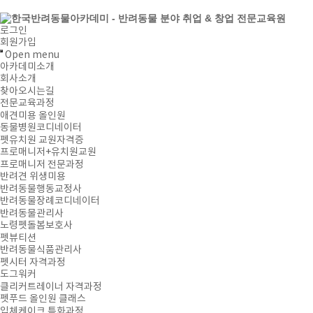
로그인
회원가입
Open menu
아카데미소개
회사소개
찾아오시는길
전문교육과정
애견미용 올인원
동물병원코디네이터
펫유치원 교원자격증
프로매니저+유치원교원
프로매니저 전문과정
반려견 위생미용
반려동물행동교정사
반려동물장례코디네이터
반려동물관리사
노령펫돌봄보호사
펫뷰티션
반려동물식품관리사
펫시터 자격과정
도그워커
클리커트레이너 자격과정
펫푸드 올인원 클래스
입체케이크 특화과정