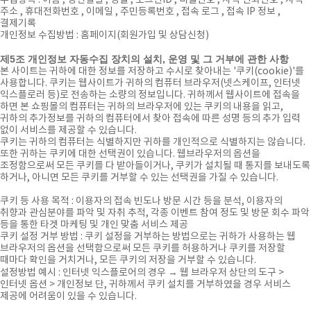
수집항목 : 이름 , 생년월일 , 성별 , 로그인ID , 비밀번호 , 자택 전화번호 , 자택
주소 , 휴대전화번호 , 이메일 , 주민등록번호 , 접속 로그 , 접속 IP 정보 ,
결제기록
개인정보 수집방법 : 홈페이지(회원가입 및 상담신청)
제5조 개인정보 자동수집 장치의 설치, 운영 및 그 거부에 관한 사항
본 사이트는 귀하에 대한 정보를 저장하고 수시로 찾아내는 '쿠키(cookie)'를
사용합니다. 쿠키는 웹사이트가 귀하의 컴퓨터 브라우저(넷스케이프, 인터넷
익스플로러 등)로 전송하는 소량의 정보입니다. 귀하께서 웹사이트에 접속을
하면 본 쇼핑몰의 컴퓨터는 귀하의 브라우저에 있는 쿠키의 내용을 읽고,
귀하의 추가정보를 귀하의 컴퓨터에서 찾아 접속에 따른 성명 등의 추가 입력
없이 서비스를 제공할 수 있습니다.
쿠키는 귀하의 컴퓨터는 식별하지만 귀하를 개인적으로 식별하지는 않습니다.
또한 귀하는 쿠키에 대한 선택권이 있습니다. 웹브라우저의 옵션을
조정함으로써 모든 쿠키를 다 받아들이거나, 쿠키가 설치될 때 통지를 보내도록
하거나, 아니면 모든 쿠키를 거부할 수 있는 선택권을 가질 수 있습니다.
쿠키 등 사용 목적 : 이용자의 접속 빈도나 방문 시간 등을 분석, 이용자의
취향과 관심분야를 파악 및 자취 추적, 각종 이벤트 참여 정도 및 방문 회수 파악
등을 통한 타겟 마케팅 및 개인 맞춤 서비스 제공
쿠키 설정 거부 방법 : 쿠키 설정을 거부하는 방법으로는 귀하가 사용하는 웹
브라우저의 옵션을 선택함으로써 모든 쿠키를 허용하거나 쿠키를 저장할
때마다 확인을 거치거나, 모든 쿠키의 저장을 거부할 수 있습니다.
설정방법 예시 : 인터넷 익스플로어의 경우 → 웹 브라우저 상단의 도구 >
인터넷 옵션 > 개인정보 단, 귀하께서 쿠키 설치를 거부하였을 경우 서비스
제공에 어려움이 있을 수 있습니다.