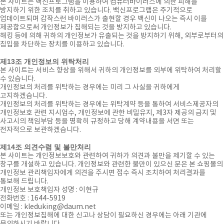
본 사이트는 백신프로그램을 이용하여 컴퓨터바이러스에 의한 피해를
방지하기 위한 조치를 취하고 있습니다. 백신프로그램은 주기적으로
업데이트되며 갑작스런 바이러스가 출현할 경우 백신이 나오는 즉시 이를
제공함으로써 개인정보가 침해되는 것을 방지하고 있습니다.
해킹 등에 의해 귀하의 개인정보가 유출되는 것을 방지하기 위해, 외부로부터의
침입을 차단하는 장치를 이용하고 있습니다.
제13조 개인정보의 위탁처리
본 사이트는 서비스 향상을 위해서 귀하의 개인정보를 외부에 위탁하여 처리할
수 있습니다.
개인정보의 처리를 위탁하는 경우에는 미리 그 사실을 귀하에게
고지하겠습니다.
개인정보의 처리를 위탁하는 경우에는 위탁계약 등을 통하여 서비스제공자의
개인정보호 관련 지시엄수, 개인정보에 관한 비밀유지, 제3자 제공의 금지 및
사고시의 책임부담 등을 명확히 규정하고 당해 계약내용을 서면 또는
전자적으로 보관하겠습니다.
제14조 의견수렴 및 불만처리
본 사이트는 개인정보보호와 관련하여 귀하가 의견과 불만을 제기할 수 있는
창구를 개설하고 있습니다. 개인정보와 관련한 불만이 있으신 분은 본 쇼핑몰의
개인정보 관리책임자에게 의견을 주시면 접수 즉시 조치하여 처리결과를
통보해 드립니다.
개인정보 보호책임자 성명 : 이현규
전화번호 : 1644-5919
이메일 : kleduking@daum.net
또는 개인정보침해에 대한 신고나 상담이 필요하신 경우에는 아래 기관에