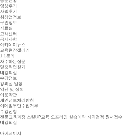
동문현황
영상후기
자필후기
취창업정보
구인정보
자료실
고객센터
공지사항
아카데미뉴스
교육현장갤러리
1:1문의
자주하는질문
맞춤직업찾기
내강의실
수강정보
강의실 입장
약관 및 정책
이용약관
개인정보처리방침
이메일무단수집거부
수강신청
전문교육과정
스킬UP교육
오프라인 실습예약
자격검정 원서접수
내강의실
마이페이지