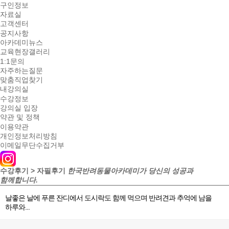
구인정보
자료실
고객센터
공지사항
아카데미뉴스
교육현장갤러리
1:1문의
자주하는질문
맞춤직업찾기
내강의실
수강정보
강의실 입장
약관 및 정책
이용약관
개인정보처리방침
이메일무단수집거부
수강후기 > 자필후기
한국반려동물아카데미가 당신의 성공과
함께합니다.
날좋은 날에 푸른 잔디에서 도시락도 함께 먹으며 반려견과 추억에 남을
하루와...