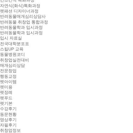
건조간식 특화과정
자연식(화식)특화과정
펫패션 디자이너과정
반려동물매개심리상담사
반려동물 취창업 통합과정
반려동물학과 입시과정
반려동물학과 입시과정
입시 자료실
전국대학분포표
스킬UP 교육
동물병원코디
취창업실전대비
매개심리상담
전문창업
행동교정
펫아이템
펫미용
펫장례
펫푸드
펫기본
수강후기
동문현황
영상후기
자필후기
취창업정보