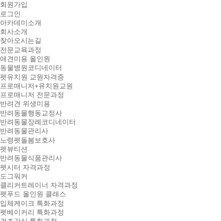
회원가입
로그인
아카데미소개
회사소개
찾아오시는길
전문교육과정
애견미용 올인원
동물병원코디네이터
펫유치원 교원자격증
프로매니저+유치원교원
프로매니저 전문과정
반려견 위생미용
반려동물행동교정사
반려동물장례코디네이터
반려동물관리사
노령펫돌봄보호사
펫뷰티션
반려동물식품관리사
펫시터 자격과정
도그워커
클리커트레이너 자격과정
펫푸드 올인원 클래스
입체케이크 특화과정
펫베이커리 특화과정