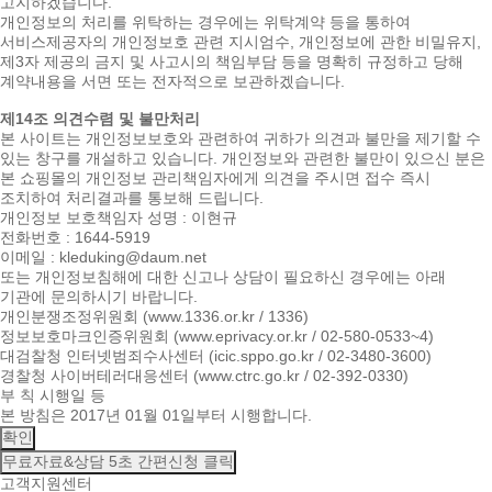
고지하겠습니다.
개인정보의 처리를 위탁하는 경우에는 위탁계약 등을 통하여
서비스제공자의 개인정보호 관련 지시엄수, 개인정보에 관한 비밀유지,
제3자 제공의 금지 및 사고시의 책임부담 등을 명확히 규정하고 당해
계약내용을 서면 또는 전자적으로 보관하겠습니다.
제14조 의견수렴 및 불만처리
본 사이트는 개인정보보호와 관련하여 귀하가 의견과 불만을 제기할 수
있는 창구를 개설하고 있습니다. 개인정보와 관련한 불만이 있으신 분은
본 쇼핑몰의 개인정보 관리책임자에게 의견을 주시면 접수 즉시
조치하여 처리결과를 통보해 드립니다.
개인정보 보호책임자 성명 : 이현규
전화번호 : 1644-5919
이메일 : kleduking@daum.net
또는 개인정보침해에 대한 신고나 상담이 필요하신 경우에는 아래
기관에 문의하시기 바랍니다.
개인분쟁조정위원회 (www.1336.or.kr / 1336)
정보보호마크인증위원회 (www.eprivacy.or.kr / 02-580-0533~4)
대검찰청 인터넷범죄수사센터 (icic.sppo.go.kr / 02-3480-3600)
경찰청 사이버테러대응센터 (www.ctrc.go.kr / 02-392-0330)
부 칙 시행일 등
본 방침은 2017년 01월 01일부터 시행합니다.
확인
무료자료&상담
5초 간편신청 클릭
고객지원센터