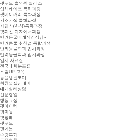
펫푸드 올인원 클래스
입체케이크 특화과정
펫베이커리 특화과정
건조간식 특화과정
자연식(화식)특화과정
펫패션 디자이너과정
반려동물매개심리상담사
반려동물 취창업 통합과정
반려동물학과 입시과정
반려동물학과 입시과정
입시 자료실
전국대학분포표
스킬UP 교육
동물병원코디
취창업실전대비
매개심리상담
전문창업
행동교정
펫아이템
펫미용
펫장례
펫푸드
펫기본
수강후기