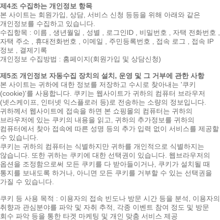
제4조 수집하는 개인정보 항목
본 사이트는 회원가입, 상담, 서비스 신청 등등을 위해 아래와 같은
개인정보를 수집하고 있습니다.
수집항목 : 이름 , 생년월일 , 성별 , 로그인ID , 비밀번호 , 자택 전화번호 ,
자택 주소 , 휴대전화번호 , 이메일 , 주민등록번호 , 접속 로그 , 접속 IP
정보 , 결제기록
개인정보 수집방법 : 홈페이지(회원가입 및 상담신청)
제5조 개인정보 자동수집 장치의 설치, 운영 및 그 거부에 관한 사항
본 사이트는 귀하에 대한 정보를 저장하고 수시로 찾아내는 '쿠키
(cookie)'를 사용합니다. 쿠키는 웹사이트가 귀하의 컴퓨터 브라우저
(넷스케이프, 인터넷 익스플로러 등)로 전송하는 소량의 정보입니다.
귀하께서 웹사이트에 접속을 하면 본 쇼핑몰의 컴퓨터는 귀하의
브라우저에 있는 쿠키의 내용을 읽고, 귀하의 추가정보를 귀하의
컴퓨터에서 찾아 접속에 따른 성명 등의 추가 입력 없이 서비스를 제공할
수 있습니다.
쿠키는 귀하의 컴퓨터는 식별하지만 귀하를 개인적으로 식별하지는
않습니다. 또한 귀하는 쿠키에 대한 선택권이 있습니다. 웹브라우저의
옵션을 조정함으로써 모든 쿠키를 다 받아들이거나, 쿠키가 설치될 때
통지를 보내도록 하거나, 아니면 모든 쿠키를 거부할 수 있는 선택권을
가질 수 있습니다.
쿠키 등 사용 목적 : 이용자의 접속 빈도나 방문 시간 등을 분석, 이용자의
취향과 관심분야를 파악 및 자취 추적, 각종 이벤트 참여 정도 및 방문
회수 파악 등을 통한 타겟 마케팅 및 개인 맞춤 서비스 제공