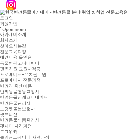
로그인
회원가입
Open menu
아카데미소개
회사소개
찾아오시는길
전문교육과정
애견미용 올인원
동물병원코디네이터
펫유치원 교원자격증
프로매니저+유치원교원
프로매니저 전문과정
반려견 위생미용
반려동물행동교정사
반려동물장례코디네이터
반려동물관리사
노령펫돌봄보호사
펫뷰티션
반려동물식품관리사
펫시터 자격과정
도그워커
클리커트레이너 자격과정