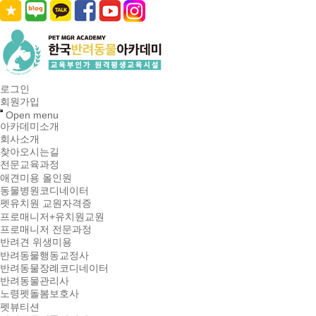
로그인
회원가입
Open menu
아카데미소개
회사소개
찾아오시는길
전문교육과정
애견미용 올인원
동물병원코디네이터
펫유치원 교원자격증
프로매니저+유치원교원
프로매니저 전문과정
반려견 위생미용
반려동물행동교정사
반려동물장례코디네이터
반려동물관리사
노령펫돌봄보호사
펫뷰티션