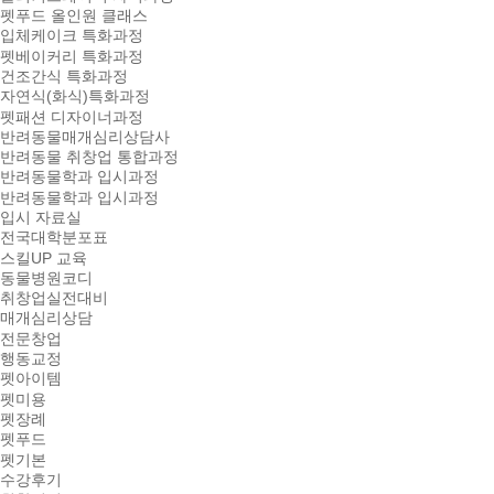
펫푸드 올인원 클래스
입체케이크 특화과정
펫베이커리 특화과정
건조간식 특화과정
자연식(화식)특화과정
펫패션 디자이너과정
반려동물매개심리상담사
반려동물 취창업 통합과정
반려동물학과 입시과정
반려동물학과 입시과정
입시 자료실
전국대학분포표
스킬UP 교육
동물병원코디
취창업실전대비
매개심리상담
전문창업
행동교정
펫아이템
펫미용
펫장례
펫푸드
펫기본
수강후기