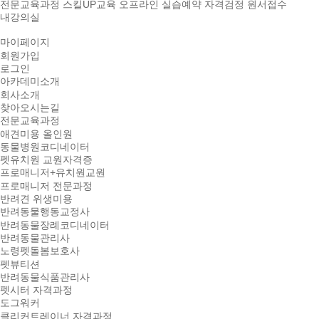
전문교육과정
스킬UP교육
오프라인 실습예약
자격검정 원서접수
내강의실
마이페이지
회원가입
로그인
아카데미소개
회사소개
찾아오시는길
전문교육과정
애견미용 올인원
동물병원코디네이터
펫유치원 교원자격증
프로매니저+유치원교원
프로매니저 전문과정
반려견 위생미용
반려동물행동교정사
반려동물장례코디네이터
반려동물관리사
노령펫돌봄보호사
펫뷰티션
반려동물식품관리사
펫시터 자격과정
도그워커
클리커트레이너 자격과정