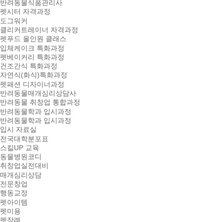
반려동물식품관리사
펫시터 자격과정
도그워커
클리커트레이너 자격과정
펫푸드 올인원 클래스
입체케이크 특화과정
펫베이커리 특화과정
건조간식 특화과정
자연식(화식)특화과정
펫패션 디자이너과정
반려동물매개심리상담사
반려동물 취창업 통합과정
반려동물학과 입시과정
반려동물학과 입시과정
입시 자료실
전국대학분포표
스킬UP 교육
동물병원코디
취창업실전대비
매개심리상담
전문창업
행동교정
펫아이템
펫미용
펫장례