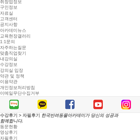
취창업정보
구인정보
자료실
고객센터
공지사항
아카데미뉴스
교육현장갤러리
1:1문의
자주하는질문
맞춤직업찾기
내강의실
수강정보
강의실 입장
약관 및 정책
이용약관
개인정보처리방침
이메일무단수집거부
수강후기 > 자필후기
한국반려동물아카데미가 당신의 성공과
함께합니다.
동문현황
영상후기
자필후기