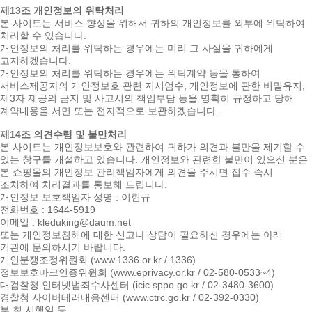
제13조 개인정보의 위탁처리
본 사이트는 서비스 향상을 위해서 귀하의 개인정보를 외부에 위탁하여
처리할 수 있습니다.
개인정보의 처리를 위탁하는 경우에는 미리 그 사실을 귀하에게
고지하겠습니다.
개인정보의 처리를 위탁하는 경우에는 위탁계약 등을 통하여
서비스제공자의 개인정보호 관련 지시엄수, 개인정보에 관한 비밀유지,
제3자 제공의 금지 및 사고시의 책임부담 등을 명확히 규정하고 당해
계약내용을 서면 또는 전자적으로 보관하겠습니다.
제14조 의견수렴 및 불만처리
본 사이트는 개인정보보호와 관련하여 귀하가 의견과 불만을 제기할 수
있는 창구를 개설하고 있습니다. 개인정보와 관련한 불만이 있으신 분은
본 쇼핑몰의 개인정보 관리책임자에게 의견을 주시면 접수 즉시
조치하여 처리결과를 통보해 드립니다.
개인정보 보호책임자 성명 : 이현규
전화번호 : 1644-5919
이메일 : kleduking@daum.net
또는 개인정보침해에 대한 신고나 상담이 필요하신 경우에는 아래
기관에 문의하시기 바랍니다.
개인분쟁조정위원회 (www.1336.or.kr / 1336)
정보보호마크인증위원회 (www.eprivacy.or.kr / 02-580-0533~4)
대검찰청 인터넷범죄수사센터 (icic.sppo.go.kr / 02-3480-3600)
경찰청 사이버테러대응센터 (www.ctrc.go.kr / 02-392-0330)
부 칙 시행일 등