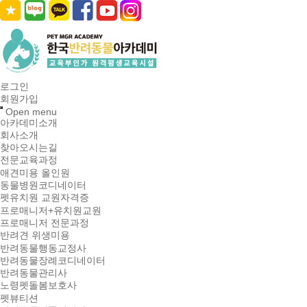
로그인
회원가입
Open menu
아카데미소개
회사소개
찾아오시는길
전문교육과정
애견미용 올인원
동물병원코디네이터
펫유치원 교원자격증
프로매니저+유치원교원
프로매니저 전문과정
반려견 위생미용
반려동물행동교정사
반려동물장례코디네이터
반려동물관리사
노령펫돌봄보호사
펫뷰티션