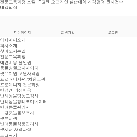
전문교육과정
스킬UP교육
오프라인 실습예약
자격검정 원서접수
내강의실
마이페이지
회원가입
로그인
아카데미소개
회사소개
찾아오시는길
전문교육과정
애견미용 올인원
동물병원코디네이터
펫유치원 교원자격증
프로매니저+유치원교원
프로매니저 전문과정
반려견 위생미용
반려동물행동교정사
반려동물장례코디네이터
반려동물관리사
노령펫돌봄보호사
펫뷰티션
반려동물식품관리사
펫시터 자격과정
도그워커