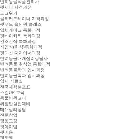
반려동물식품관리사
펫시터 자격과정
도그워커
클리커트레이너 자격과정
펫푸드 올인원 클래스
입체케이크 특화과정
펫베이커리 특화과정
건조간식 특화과정
자연식(화식)특화과정
펫패션 디자이너과정
반려동물매개심리상담사
반려동물 취창업 통합과정
반려동물학과 입시과정
반려동물학과 입시과정
입시 자료실
전국대학분포표
스킬UP 교육
동물병원코디
취창업실전대비
매개심리상담
전문창업
행동교정
펫아이템
펫미용
펫장례