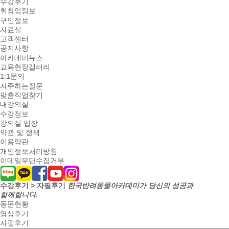
수강후기
취창업정보
구인정보
자료실
고객센터
공지사항
아카데미뉴스
교육현장갤러리
1:1문의
자주하는질문
맞춤직업찾기
내강의실
수강정보
강의실 입장
약관 및 정책
이용약관
개인정보처리방침
이메일무단수집거부
수강후기 > 자필후기
한국반려동물아카데미가 당신의 성공과
함께합니다.
동문현황
영상후기
자필후기