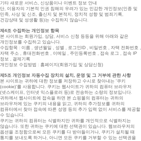
기타 새로운 서비스, 신상품이나 이벤트 정보 안내
단, 이용자의 기본적 인권 침해의 우려가 있는 민감한 개인정보(인종 및
민족, 사상 및 신조, 출신지 및 본적지, 정치적 성향 및 범죄기록,
건강상태 및 성생활 등)는 수집하지 않습니다.
제4조 수집하는 개인정보 항목
본 사이트는 회원가입, 상담, 서비스 신청 등등을 위해 아래와 같은
개인정보를 수집하고 있습니다.
수집항목 : 이름 , 생년월일 , 성별 , 로그인ID , 비밀번호 , 자택 전화번호 ,
자택 주소 , 휴대전화번호 , 이메일 , 주민등록번호 , 접속 로그 , 접속 IP
정보 , 결제기록
개인정보 수집방법 : 홈페이지(회원가입 및 상담신청)
제5조 개인정보 자동수집 장치의 설치, 운영 및 그 거부에 관한 사항
본 사이트는 귀하에 대한 정보를 저장하고 수시로 찾아내는 '쿠키
(cookie)'를 사용합니다. 쿠키는 웹사이트가 귀하의 컴퓨터 브라우저
(넷스케이프, 인터넷 익스플로러 등)로 전송하는 소량의 정보입니다.
귀하께서 웹사이트에 접속을 하면 본 쇼핑몰의 컴퓨터는 귀하의
브라우저에 있는 쿠키의 내용을 읽고, 귀하의 추가정보를 귀하의
컴퓨터에서 찾아 접속에 따른 성명 등의 추가 입력 없이 서비스를 제공할
수 있습니다.
쿠키는 귀하의 컴퓨터는 식별하지만 귀하를 개인적으로 식별하지는
않습니다. 또한 귀하는 쿠키에 대한 선택권이 있습니다. 웹브라우저의
옵션을 조정함으로써 모든 쿠키를 다 받아들이거나, 쿠키가 설치될 때
통지를 보내도록 하거나, 아니면 모든 쿠키를 거부할 수 있는 선택권을