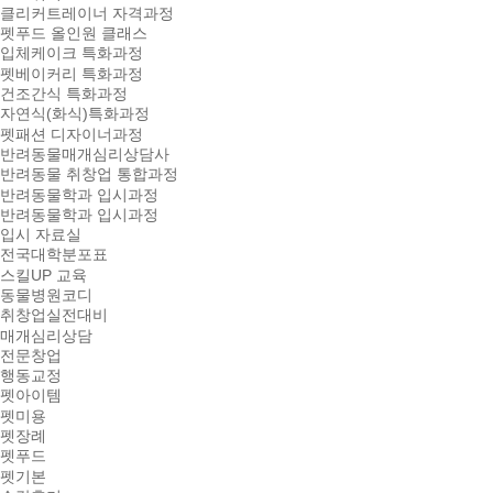
클리커트레이너 자격과정
펫푸드 올인원 클래스
입체케이크 특화과정
펫베이커리 특화과정
건조간식 특화과정
자연식(화식)특화과정
펫패션 디자이너과정
반려동물매개심리상담사
반려동물 취창업 통합과정
반려동물학과 입시과정
반려동물학과 입시과정
입시 자료실
전국대학분포표
스킬UP 교육
동물병원코디
취창업실전대비
매개심리상담
전문창업
행동교정
펫아이템
펫미용
펫장례
펫푸드
펫기본