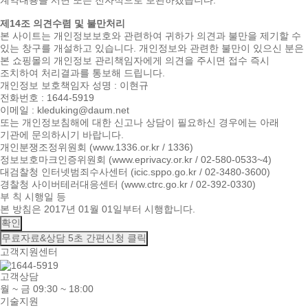
계약내용을 서면 또는 전자적으로 보관하겠습니다.
제14조 의견수렴 및 불만처리
본 사이트는 개인정보보호와 관련하여 귀하가 의견과 불만을 제기할 수
있는 창구를 개설하고 있습니다. 개인정보와 관련한 불만이 있으신 분은
본 쇼핑몰의 개인정보 관리책임자에게 의견을 주시면 접수 즉시
조치하여 처리결과를 통보해 드립니다.
개인정보 보호책임자 성명 : 이현규
전화번호 : 1644-5919
이메일 : kleduking@daum.net
또는 개인정보침해에 대한 신고나 상담이 필요하신 경우에는 아래
기관에 문의하시기 바랍니다.
개인분쟁조정위원회 (www.1336.or.kr / 1336)
정보보호마크인증위원회 (www.eprivacy.or.kr / 02-580-0533~4)
대검찰청 인터넷범죄수사센터 (icic.sppo.go.kr / 02-3480-3600)
경찰청 사이버테러대응센터 (www.ctrc.go.kr / 02-392-0330)
부 칙 시행일 등
본 방침은 2017년 01월 01일부터 시행합니다.
확인
무료자료&상담
5초 간편신청 클릭
고객지원센터
고객상담
월 ~ 금 09:30 ~ 18:00
기술지원