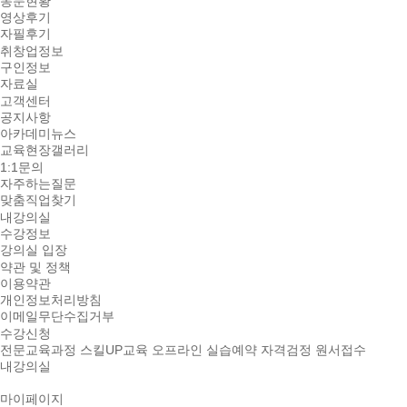
동문현황
영상후기
자필후기
취창업정보
구인정보
자료실
고객센터
공지사항
아카데미뉴스
교육현장갤러리
1:1문의
자주하는질문
맞춤직업찾기
내강의실
수강정보
강의실 입장
약관 및 정책
이용약관
개인정보처리방침
이메일무단수집거부
수강신청
전문교육과정
스킬UP교육
오프라인 실습예약
자격검정 원서접수
내강의실
마이페이지