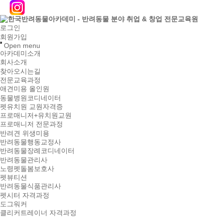
로그인
회원가입
Open menu
아카데미소개
회사소개
찾아오시는길
전문교육과정
애견미용 올인원
동물병원코디네이터
펫유치원 교원자격증
프로매니저+유치원교원
프로매니저 전문과정
반려견 위생미용
반려동물행동교정사
반려동물장례코디네이터
반려동물관리사
노령펫돌봄보호사
펫뷰티션
반려동물식품관리사
펫시터 자격과정
도그워커
클리커트레이너 자격과정