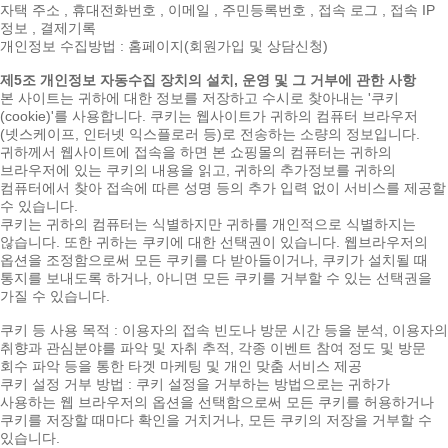
자택 주소 , 휴대전화번호 , 이메일 , 주민등록번호 , 접속 로그 , 접속 IP
정보 , 결제기록
개인정보 수집방법 : 홈페이지(회원가입 및 상담신청)
제5조 개인정보 자동수집 장치의 설치, 운영 및 그 거부에 관한 사항
본 사이트는 귀하에 대한 정보를 저장하고 수시로 찾아내는 '쿠키
(cookie)'를 사용합니다. 쿠키는 웹사이트가 귀하의 컴퓨터 브라우저
(넷스케이프, 인터넷 익스플로러 등)로 전송하는 소량의 정보입니다.
귀하께서 웹사이트에 접속을 하면 본 쇼핑몰의 컴퓨터는 귀하의
브라우저에 있는 쿠키의 내용을 읽고, 귀하의 추가정보를 귀하의
컴퓨터에서 찾아 접속에 따른 성명 등의 추가 입력 없이 서비스를 제공할
수 있습니다.
쿠키는 귀하의 컴퓨터는 식별하지만 귀하를 개인적으로 식별하지는
않습니다. 또한 귀하는 쿠키에 대한 선택권이 있습니다. 웹브라우저의
옵션을 조정함으로써 모든 쿠키를 다 받아들이거나, 쿠키가 설치될 때
통지를 보내도록 하거나, 아니면 모든 쿠키를 거부할 수 있는 선택권을
가질 수 있습니다.
쿠키 등 사용 목적 : 이용자의 접속 빈도나 방문 시간 등을 분석, 이용자의
취향과 관심분야를 파악 및 자취 추적, 각종 이벤트 참여 정도 및 방문
회수 파악 등을 통한 타겟 마케팅 및 개인 맞춤 서비스 제공
쿠키 설정 거부 방법 : 쿠키 설정을 거부하는 방법으로는 귀하가
사용하는 웹 브라우저의 옵션을 선택함으로써 모든 쿠키를 허용하거나
쿠키를 저장할 때마다 확인을 거치거나, 모든 쿠키의 저장을 거부할 수
있습니다.