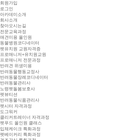
회원가입
로그인
아카데미소개
회사소개
찾아오시는길
전문교육과정
애견미용 올인원
동물병원코디네이터
펫유치원 교원자격증
프로매니저+유치원교원
프로매니저 전문과정
반려견 위생미용
반려동물행동교정사
반려동물장례코디네이터
반려동물관리사
노령펫돌봄보호사
펫뷰티션
반려동물식품관리사
펫시터 자격과정
도그워커
클리커트레이너 자격과정
펫푸드 올인원 클래스
입체케이크 특화과정
펫베이커리 특화과정