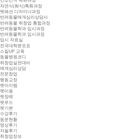
건조간식 특화과정
자연식(화식)특화과정
펫패션 디자이너과정
반려동물매개심리상담사
반려동물 취창업 통합과정
반려동물학과 입시과정
반려동물학과 입시과정
입시 자료실
전국대학분포표
스킬UP 교육
동물병원코디
취창업실전대비
매개심리상담
전문창업
행동교정
펫아이템
펫미용
펫장례
펫푸드
펫기본
수강후기
동문현황
영상후기
자필후기
취창업정보