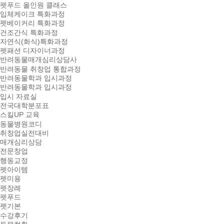
펫푸드 올인원 클래스
입체케이크 특화과정
펫베이커리 특화과정
건조간식 특화과정
자연식(화식)특화과정
펫패션 디자이너과정
반려동물매개심리상담사
반려동물 취창업 통합과정
반려동물학과 입시과정
반려동물학과 입시과정
입시 자료실
전국대학분포표
스킬UP 교육
동물병원코디
취창업실전대비
매개심리상담
전문창업
행동교정
펫아이템
펫미용
펫장례
펫푸드
펫기본
수강후기