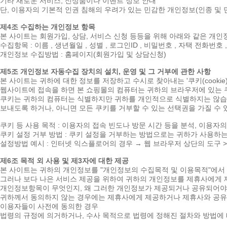
기타 새로운 서비스, 신상품이나 이벤트 정보 안내
단, 이용자의 기본적 인권 침해의 우려가 있는 민감한 개인정보(인종 및 민
제4조 수집하는 개인정보 항목
본 사이트는 회원가입, 상담, 서비스 신청 등등을 위해 아래와 같은 개
수집항목 : 이름 , 생년월일 , 성별 , 로그인ID , 비밀번호 , 자택 전화번호 
개인정보 수집방법 : 홈페이지(회원가입 및 상담신청)
제5조 개인정보 자동수집 장치의 설치, 운영 및 그 거부에 관한 사항
본 사이트는 귀하에 대한 정보를 저장하고 수시로 찾아내는 '쿠키(cook
웹사이트에 접속을 하면 본 쇼핑몰의 컴퓨터는 귀하의 브라우저에 있는 쿠
쿠키는 귀하의 컴퓨터는 식별하지만 귀하를 개인적으로 식별하지는 않습니
보내도록 하거나, 아니면 모든 쿠키를 거부할 수 있는 선택권을 가질 수 
쿠키 등 사용 목적 : 이용자의 접속 빈도나 방문 시간 등을 분석, 이용자
쿠키 설정 거부 방법 : 쿠키 설정을 거부하는 방법으로는 귀하가 사용하
설정방법 예시 : 인터넷 익스플로어의 경우 → 웹 브라우저 상단의 도구 
제6조 목적 외 사용 및 제3자에 대한 제공
본 사이트는 귀하의 개인정보를 "개인정보의 수집목적 및 이용목적"에서 
그러나 보다 나은 서비스 제공을 위하여 귀하의 개인정보를 제휴사에게 
개인정보항목이 무엇인지, 왜 그러한 개인정보가 제공되거나 공유되어야 
귀하께서 동의하지 않는 경우에는 제휴사에게 제공하거나 제휴사와 공유하
이용자들이 사전에 동의한 경우
법령의 규정에 의거하거나, 수사 목적으로 법령에 정해진 절차와 방법에