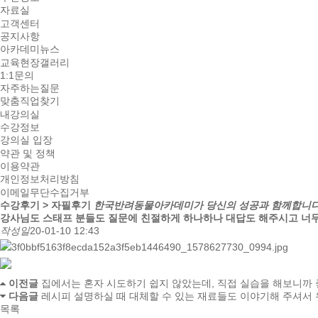
자료실
고객센터
공지사항
아카데미뉴스
교육현장갤러리
1:1문의
자주하는질문
맞춤직업찾기
내강의실
수강정보
강의실 입장
약관 및 정책
이용약관
개인정보처리방침
이메일무단수집거부
수강후기 > 자필후기
한국반려동물아카데미가 당신의 성공과 함께합니다
강사님도 스태프 분들도 질문에 친절하게 하나하나 대답도 해주시고 너무
작성일
20-01-10 12:43
이전글
집에서는 혼자 시도하기 쉽지 않았는데, 직접 실습을 해보니까 좋
다음글
레시피 설명하실 때 대체할 수 있는 재료들도 이야기해 주셔서 유
목록