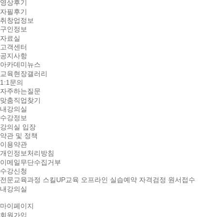
영상후기
자필후기
취창업정보
구인정보
자료실
고객센터
공지사항
아카데미뉴스
교육현장갤러리
1:1문의
자주하는질문
맞춤직업찾기
내강의실
수강정보
강의실 입장
약관 및 정책
이용약관
개인정보처리방침
이메일무단수집거부
수강신청
전문교육과정
스킬UP교육
오프라인 실습예약
자격검정 원서접수
내강의실
마이페이지
회원가입