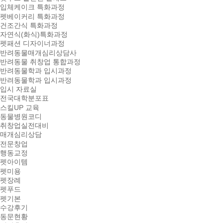
입체케이크 특화과정
펫베이커리 특화과정
건조간식 특화과정
자연식(화식)특화과정
펫패션 디자이너과정
반려동물매개심리상담사
반려동물 취창업 통합과정
반려동물학과 입시과정
반려동물학과 입시과정
입시 자료실
전국대학분포표
스킬UP 교육
동물병원코디
취창업실전대비
매개심리상담
전문창업
행동교정
펫아이템
펫미용
펫장례
펫푸드
펫기본
수강후기
동문현황