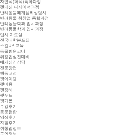
자연식(화식)특화과정
펫패션 디자이너과정
반려동물매개심리상담사
반려동물 취창업 통합과정
반려동물학과 입시과정
반려동물학과 입시과정
입시 자료실
전국대학분포표
스킬UP 교육
동물병원코디
취창업실전대비
매개심리상담
전문창업
행동교정
펫아이템
펫미용
펫장례
펫푸드
펫기본
수강후기
동문현황
영상후기
자필후기
취창업정보
구인정보