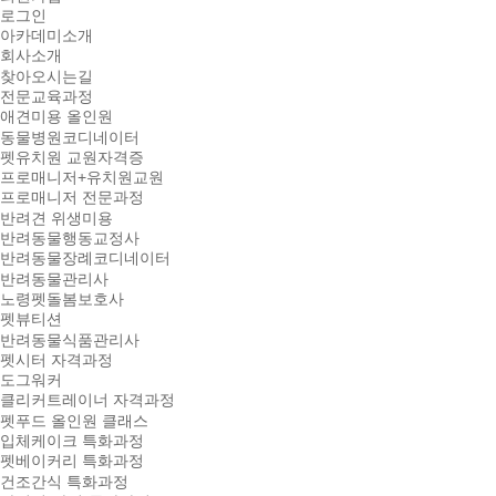
로그인
아카데미소개
회사소개
찾아오시는길
전문교육과정
애견미용 올인원
동물병원코디네이터
펫유치원 교원자격증
프로매니저+유치원교원
프로매니저 전문과정
반려견 위생미용
반려동물행동교정사
반려동물장례코디네이터
반려동물관리사
노령펫돌봄보호사
펫뷰티션
반려동물식품관리사
펫시터 자격과정
도그워커
클리커트레이너 자격과정
펫푸드 올인원 클래스
입체케이크 특화과정
펫베이커리 특화과정
건조간식 특화과정