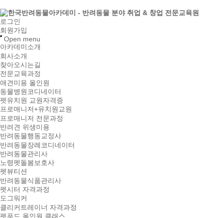
로그인
회원가입
Open menu
아카데미소개
회사소개
찾아오시는길
전문교육과정
애견미용 올인원
동물병원코디네이터
펫유치원 교원자격증
프로매니저+유치원교원
프로매니저 전문과정
반려견 위생미용
반려동물행동교정사
반려동물장례코디네이터
반려동물관리사
노령펫돌봄보호사
펫뷰티션
반려동물식품관리사
펫시터 자격과정
도그워커
클리커트레이너 자격과정
펫푸드 올인원 클래스