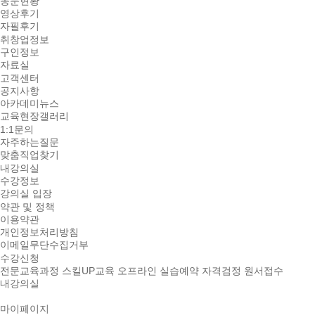
동문현황
영상후기
자필후기
취창업정보
구인정보
자료실
고객센터
공지사항
아카데미뉴스
교육현장갤러리
1:1문의
자주하는질문
맞춤직업찾기
내강의실
수강정보
강의실 입장
약관 및 정책
이용약관
개인정보처리방침
이메일무단수집거부
수강신청
전문교육과정
스킬UP교육
오프라인 실습예약
자격검정 원서접수
내강의실
마이페이지