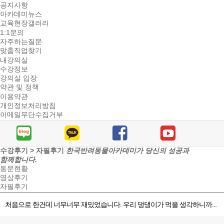
공지사항
아카데미뉴스
교육현장갤러리
1:1문의
자주하는질문
맞춤직업찾기
내강의실
수강정보
강의실 입장
약관 및 정책
이용약관
개인정보처리방침
이메일무단수집거부
수강후기 > 자필후기
한국반려동물아카데미가 당신의 성공과
함께합니다.
동문현황
영상후기
자필후기
처음으로 한건데 너무너무 재밌었습니다. 우리 댕댕이가 먹을 생각하니까...