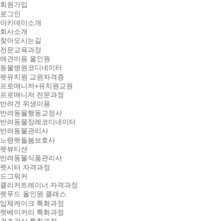
회원가입
로그인
아카데미소개
회사소개
찾아오시는길
전문교육과정
애견미용 올인원
동물병원코디네이터
펫유치원 교원자격증
프로매니저+유치원교원
프로매니저 전문과정
반려견 위생미용
반려동물행동교정사
반려동물장례코디네이터
반려동물관리사
노령펫돌봄보호사
펫뷰티션
반려동물식품관리사
펫시터 자격과정
도그워커
클리커트레이너 자격과정
펫푸드 올인원 클래스
입체케이크 특화과정
펫베이커리 특화과정