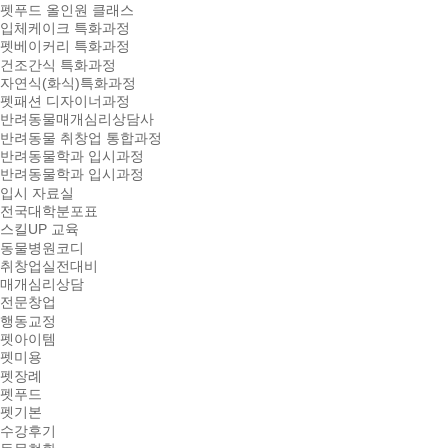
펫푸드 올인원 클래스
입체케이크 특화과정
펫베이커리 특화과정
건조간식 특화과정
자연식(화식)특화과정
펫패션 디자이너과정
반려동물매개심리상담사
반려동물 취창업 통합과정
반려동물학과 입시과정
반려동물학과 입시과정
입시 자료실
전국대학분포표
스킬UP 교육
동물병원코디
취창업실전대비
매개심리상담
전문창업
행동교정
펫아이템
펫미용
펫장례
펫푸드
펫기본
수강후기