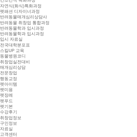
건조간식 특화과정
자연식(화식)특화과정
펫패션 디자이너과정
반려동물매개심리상담사
반려동물 취창업 통합과정
반려동물학과 입시과정
반려동물학과 입시과정
입시 자료실
전국대학분포표
스킬UP 교육
동물병원코디
취창업실전대비
매개심리상담
전문창업
행동교정
펫아이템
펫미용
펫장례
펫푸드
펫기본
수강후기
취창업정보
구인정보
자료실
고객센터