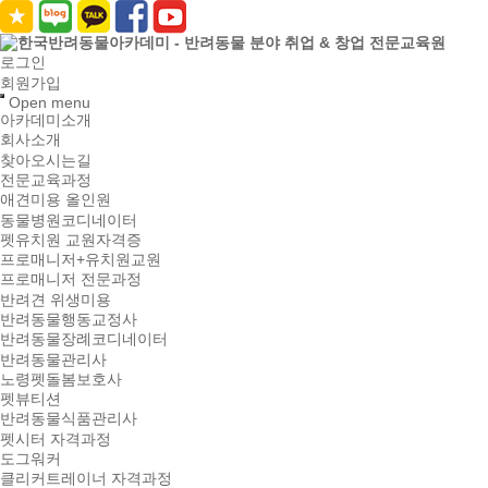
로그인
회원가입
Open menu
아카데미소개
회사소개
찾아오시는길
전문교육과정
애견미용 올인원
동물병원코디네이터
펫유치원 교원자격증
프로매니저+유치원교원
프로매니저 전문과정
반려견 위생미용
반려동물행동교정사
반려동물장례코디네이터
반려동물관리사
노령펫돌봄보호사
펫뷰티션
반려동물식품관리사
펫시터 자격과정
도그워커
클리커트레이너 자격과정