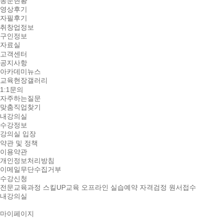
동문현황
영상후기
자필후기
취창업정보
구인정보
자료실
고객센터
공지사항
아카데미뉴스
교육현장갤러리
1:1문의
자주하는질문
맞춤직업찾기
내강의실
수강정보
강의실 입장
약관 및 정책
이용약관
개인정보처리방침
이메일무단수집거부
수강신청
전문교육과정
스킬UP교육
오프라인 실습예약
자격검정 원서접수
내강의실
마이페이지