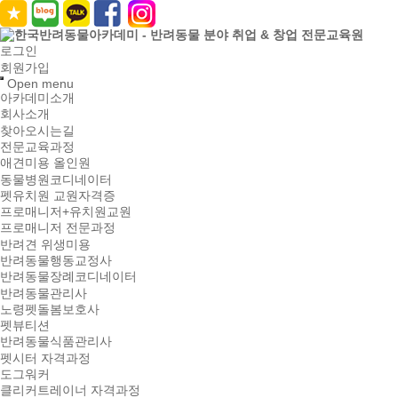
로그인
회원가입
Open menu
아카데미소개
회사소개
찾아오시는길
전문교육과정
애견미용 올인원
동물병원코디네이터
펫유치원 교원자격증
프로매니저+유치원교원
프로매니저 전문과정
반려견 위생미용
반려동물행동교정사
반려동물장례코디네이터
반려동물관리사
노령펫돌봄보호사
펫뷰티션
반려동물식품관리사
펫시터 자격과정
도그워커
클리커트레이너 자격과정