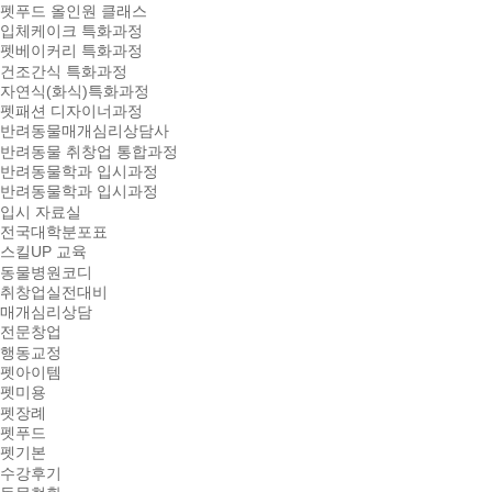
펫푸드 올인원 클래스
입체케이크 특화과정
펫베이커리 특화과정
건조간식 특화과정
자연식(화식)특화과정
펫패션 디자이너과정
반려동물매개심리상담사
반려동물 취창업 통합과정
반려동물학과 입시과정
반려동물학과 입시과정
입시 자료실
전국대학분포표
스킬UP 교육
동물병원코디
취창업실전대비
매개심리상담
전문창업
행동교정
펫아이템
펫미용
펫장례
펫푸드
펫기본
수강후기