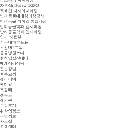
건조간식 특화과정
자연식(화식)특화과정
펫패션 디자이너과정
반려동물매개심리상담사
반려동물 취창업 통합과정
반려동물학과 입시과정
반려동물학과 입시과정
입시 자료실
전국대학분포표
스킬UP 교육
동물병원코디
취창업실전대비
매개심리상담
전문창업
행동교정
펫아이템
펫미용
펫장례
펫푸드
펫기본
수강후기
취창업정보
구인정보
자료실
고객센터