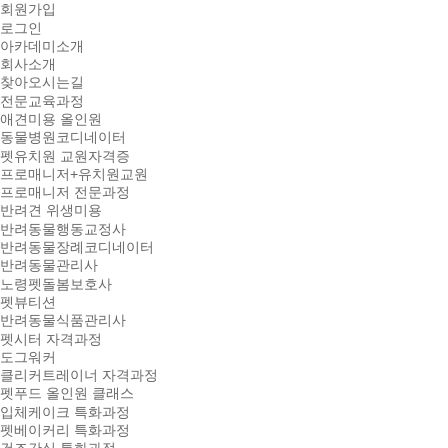
회원가입
로그인
아카데미소개
회사소개
찾아오시는길
전문교육과정
애견미용 올인원
동물병원코디네이터
펫유치원 교원자격증
프로매니저+유치원교원
프로매니저 전문과정
반려견 위생미용
반려동물행동교정사
반려동물장례코디네이터
반려동물관리사
노령펫돌봄보호사
펫뷰티션
반려동물식품관리사
펫시터 자격과정
도그워커
클리커트레이너 자격과정
펫푸드 올인원 클래스
입체케이크 특화과정
펫베이커리 특화과정