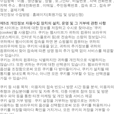
수집항목 : 이름 , 생년월일 , 성별 , 로그인ID , 비밀번호 , 자택 전화번호 ,
자택 주소 , 휴대전화번호 , 이메일 , 주민등록번호 , 접속 로그 , 접속 IP
정보 , 결제기록
개인정보 수집방법 : 홈페이지(회원가입 및 상담신청)
제5조 개인정보 자동수집 장치의 설치, 운영 및 그 거부에 관한 사항
본 사이트는 귀하에 대한 정보를 저장하고 수시로 찾아내는 '쿠키
(cookie)'를 사용합니다. 쿠키는 웹사이트가 귀하의 컴퓨터 브라우저
(넷스케이프, 인터넷 익스플로러 등)로 전송하는 소량의 정보입니다.
귀하께서 웹사이트에 접속을 하면 본 쇼핑몰의 컴퓨터는 귀하의
브라우저에 있는 쿠키의 내용을 읽고, 귀하의 추가정보를 귀하의
컴퓨터에서 찾아 접속에 따른 성명 등의 추가 입력 없이 서비스를 제공할
수 있습니다.
쿠키는 귀하의 컴퓨터는 식별하지만 귀하를 개인적으로 식별하지는
않습니다. 또한 귀하는 쿠키에 대한 선택권이 있습니다. 웹브라우저의
옵션을 조정함으로써 모든 쿠키를 다 받아들이거나, 쿠키가 설치될 때
통지를 보내도록 하거나, 아니면 모든 쿠키를 거부할 수 있는 선택권을
가질 수 있습니다.
쿠키 등 사용 목적 : 이용자의 접속 빈도나 방문 시간 등을 분석, 이용자의
취향과 관심분야를 파악 및 자취 추적, 각종 이벤트 참여 정도 및 방문
회수 파악 등을 통한 타겟 마케팅 및 개인 맞춤 서비스 제공
쿠키 설정 거부 방법 : 쿠키 설정을 거부하는 방법으로는 귀하가
사용하는 웹 브라우저의 옵션을 선택함으로써 모든 쿠키를 허용하거나
쿠키를 저장할 때마다 확인을 거치거나, 모든 쿠키의 저장을 거부할 수