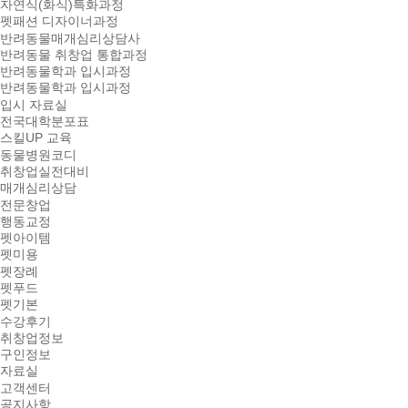
자연식(화식)특화과정
펫패션 디자이너과정
반려동물매개심리상담사
반려동물 취창업 통합과정
반려동물학과 입시과정
반려동물학과 입시과정
입시 자료실
전국대학분포표
스킬UP 교육
동물병원코디
취창업실전대비
매개심리상담
전문창업
행동교정
펫아이템
펫미용
펫장례
펫푸드
펫기본
수강후기
취창업정보
구인정보
자료실
고객센터
공지사항