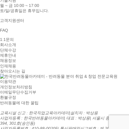
기술지원
월 ~ 금 10:00 ~ 17:00
토/일/공휴일은 휴무입니다.
고객지원센터
FAQ
1:1문의
회사소개
단체수강
제휴안내
채용정보
인재채용
찾아오시는 길
이용약관
개인정보처리방침
이메일무단수집거부
환불규정
반려동물에 대한 꿀팁
교육시설 신고 : 한국직업교육아카데미
|
설치자 : 박상용
사업자등록 : 한국반려동물아카데미
|
대표 : 박상용
|
서울시 종로구 종로
394, 301호(숭인동)
사업자등록번호 : 410-88-00205
|
통신판매업신고번호 : 제 2016-서울