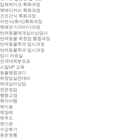
입체케이크 특화과정
펫베이커리 특화과정
건조간식 특화과정
자연식(화식)특화과정
펫패션 디자이너과정
반려동물매개심리상담사
반려동물 취창업 통합과정
반려동물학과 입시과정
반려동물학과 입시과정
입시 자료실
전국대학분포표
스킬UP 교육
동물병원코디
취창업실전대비
매개심리상담
전문창업
행동교정
펫아이템
펫미용
펫장례
펫푸드
펫기본
수강후기
동문현황