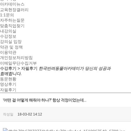
아카데미뉴스
교육현장갤러리
1:1문의
자주하는질문
맞춤직업찾기
내강의실
수강정보
강의실 입장
약관 및 정책
이용약관
개인정보처리방침
이메일무단수집거부
수강후기 > 자필후기
한국반려동물아카데미가 당신의 성공과
함께합니다.
동문현황
영상후기
자필후기
'어떤 걸 어떻게 해줘야 하나?' 항상 걱정이었는데...
작성일
18-03-02 14:12