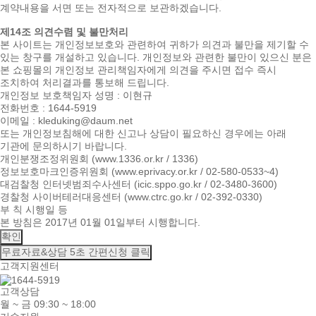
계약내용을 서면 또는 전자적으로 보관하겠습니다.
제14조 의견수렴 및 불만처리
본 사이트는 개인정보보호와 관련하여 귀하가 의견과 불만을 제기할 수
있는 창구를 개설하고 있습니다. 개인정보와 관련한 불만이 있으신 분은
본 쇼핑몰의 개인정보 관리책임자에게 의견을 주시면 접수 즉시
조치하여 처리결과를 통보해 드립니다.
개인정보 보호책임자 성명 : 이현규
전화번호 : 1644-5919
이메일 : kleduking@daum.net
또는 개인정보침해에 대한 신고나 상담이 필요하신 경우에는 아래
기관에 문의하시기 바랍니다.
개인분쟁조정위원회 (www.1336.or.kr / 1336)
정보보호마크인증위원회 (www.eprivacy.or.kr / 02-580-0533~4)
대검찰청 인터넷범죄수사센터 (icic.sppo.go.kr / 02-3480-3600)
경찰청 사이버테러대응센터 (www.ctrc.go.kr / 02-392-0330)
부 칙 시행일 등
본 방침은 2017년 01월 01일부터 시행합니다.
확인
무료자료&상담
5초 간편신청 클릭
고객지원센터
고객상담
월 ~ 금 09:30 ~ 18:00