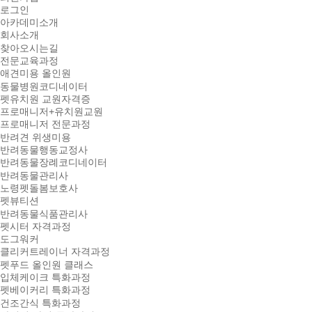
로그인
아카데미소개
회사소개
찾아오시는길
전문교육과정
애견미용 올인원
동물병원코디네이터
펫유치원 교원자격증
프로매니저+유치원교원
프로매니저 전문과정
반려견 위생미용
반려동물행동교정사
반려동물장례코디네이터
반려동물관리사
노령펫돌봄보호사
펫뷰티션
반려동물식품관리사
펫시터 자격과정
도그워커
클리커트레이너 자격과정
펫푸드 올인원 클래스
입체케이크 특화과정
펫베이커리 특화과정
건조간식 특화과정