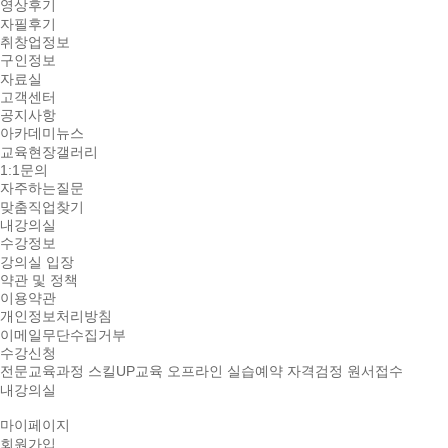
영상후기
자필후기
취창업정보
구인정보
자료실
고객센터
공지사항
아카데미뉴스
교육현장갤러리
1:1문의
자주하는질문
맞춤직업찾기
내강의실
수강정보
강의실 입장
약관 및 정책
이용약관
개인정보처리방침
이메일무단수집거부
수강신청
전문교육과정
스킬UP교육
오프라인 실습예약
자격검정 원서접수
내강의실
마이페이지
회원가입