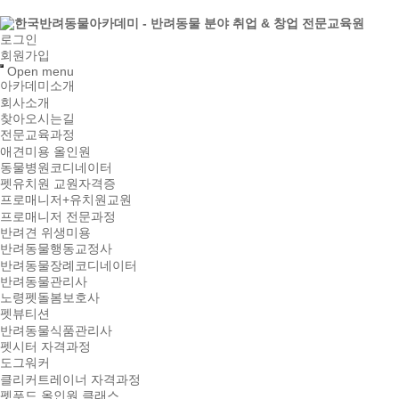
로그인
회원가입
Open menu
아카데미소개
회사소개
찾아오시는길
전문교육과정
애견미용 올인원
동물병원코디네이터
펫유치원 교원자격증
프로매니저+유치원교원
프로매니저 전문과정
반려견 위생미용
반려동물행동교정사
반려동물장례코디네이터
반려동물관리사
노령펫돌봄보호사
펫뷰티션
반려동물식품관리사
펫시터 자격과정
도그워커
클리커트레이너 자격과정
펫푸드 올인원 클래스