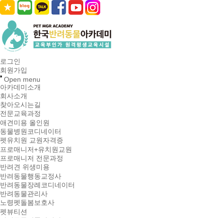
로그인
회원가입
Open menu
아카데미소개
회사소개
찾아오시는길
전문교육과정
애견미용 올인원
동물병원코디네이터
펫유치원 교원자격증
프로매니저+유치원교원
프로매니저 전문과정
반려견 위생미용
반려동물행동교정사
반려동물장례코디네이터
반려동물관리사
노령펫돌봄보호사
펫뷰티션