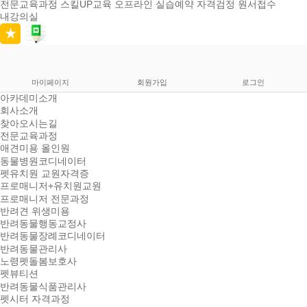
전문교육과정
스킬UP교육
오프라인 실습예약
자격검정 원서접수
내강의실
마이페이지
회원가입
로그인
아카데미소개
회사소개
찾아오시는길
전문교육과정
애견미용 올인원
동물병원코디네이터
펫유치원 교원자격증
프로매니저+유치원교원
프로매니저 전문과정
반려견 위생미용
반려동물행동교정사
반려동물장례코디네이터
반려동물관리사
노령펫돌봄보호사
펫뷰티션
반려동물식품관리사
펫시터 자격과정