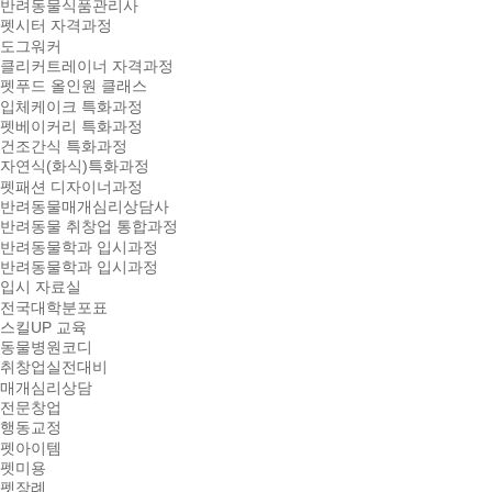
반려동물식품관리사
펫시터 자격과정
도그워커
클리커트레이너 자격과정
펫푸드 올인원 클래스
입체케이크 특화과정
펫베이커리 특화과정
건조간식 특화과정
자연식(화식)특화과정
펫패션 디자이너과정
반려동물매개심리상담사
반려동물 취창업 통합과정
반려동물학과 입시과정
반려동물학과 입시과정
입시 자료실
전국대학분포표
스킬UP 교육
동물병원코디
취창업실전대비
매개심리상담
전문창업
행동교정
펫아이템
펫미용
펫장례