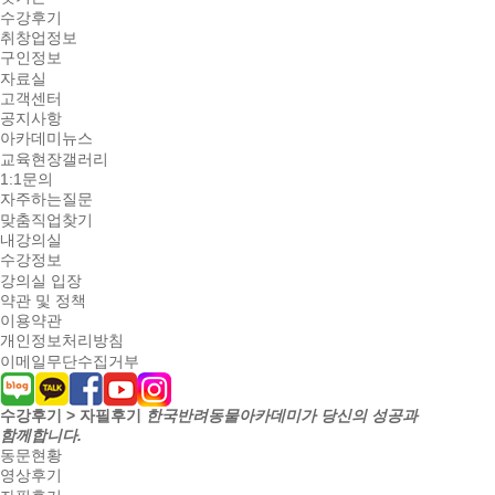
수강후기
취창업정보
구인정보
자료실
고객센터
공지사항
아카데미뉴스
교육현장갤러리
1:1문의
자주하는질문
맞춤직업찾기
내강의실
수강정보
강의실 입장
약관 및 정책
이용약관
개인정보처리방침
이메일무단수집거부
수강후기 > 자필후기
한국반려동물아카데미가 당신의 성공과
함께합니다.
동문현황
영상후기