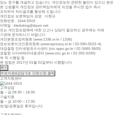
있는 창구를 개설하고 있습니다. 개인정보와 관련한 불만이 있으신 분은
본 쇼핑몰의 개인정보 관리책임자에게 의견을 주시면 접수 즉시
조치하여 처리결과를 통보해 드립니다.
개인정보 보호책임자 성명 : 이현규
전화번호 : 1644-5919
이메일 : kleduking@daum.net
또는 개인정보침해에 대한 신고나 상담이 필요하신 경우에는 아래
기관에 문의하시기 바랍니다.
개인분쟁조정위원회 (www.1336.or.kr / 1336)
정보보호마크인증위원회 (www.eprivacy.or.kr / 02-580-0533~4)
대검찰청 인터넷범죄수사센터 (icic.sppo.go.kr / 02-3480-3600)
경찰청 사이버테러대응센터 (www.ctrc.go.kr / 02-392-0330)
부 칙 시행일 등
본 방침은 2017년 01월 01일부터 시행합니다.
확인
무료자료&상담
5초 간편신청 클릭
고객지원센터
고객상담
월 ~ 금 09:30 ~ 18:00
기술지원
월 ~ 금 10:00 ~ 17:00
토/일/공휴일은 휴무입니다.
고객지원센터