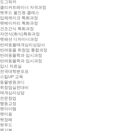
도그워커
클리커트레이너 자격과정
펫푸드 올인원 클래스
입체케이크 특화과정
펫베이커리 특화과정
건조간식 특화과정
자연식(화식)특화과정
펫패션 디자이너과정
반려동물매개심리상담사
반려동물 취창업 통합과정
반려동물학과 입시과정
반려동물학과 입시과정
입시 자료실
전국대학분포표
스킬UP 교육
동물병원코디
취창업실전대비
매개심리상담
전문창업
행동교정
펫아이템
펫미용
펫장례
펫푸드
펫기본