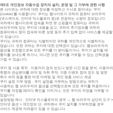
제5조 개인정보 자동수집 장치의 설치, 운영 및 그 거부에 관한 사항
본 사이트는 귀하에 대한 정보를 저장하고 수시로 찾아내는 '쿠키
(cookie)'를 사용합니다. 쿠키는 웹사이트가 귀하의 컴퓨터 브라우저
(넷스케이프, 인터넷 익스플로러 등)로 전송하는 소량의 정보입니다.
귀하께서 웹사이트에 접속을 하면 본 쇼핑몰의 컴퓨터는 귀하의
브라우저에 있는 쿠키의 내용을 읽고, 귀하의 추가정보를 귀하의
컴퓨터에서 찾아 접속에 따른 성명 등의 추가 입력 없이 서비스를 제공할
수 있습니다.
쿠키는 귀하의 컴퓨터는 식별하지만 귀하를 개인적으로 식별하지는
않습니다. 또한 귀하는 쿠키에 대한 선택권이 있습니다. 웹브라우저의
옵션을 조정함으로써 모든 쿠키를 다 받아들이거나, 쿠키가 설치될 때
통지를 보내도록 하거나, 아니면 모든 쿠키를 거부할 수 있는 선택권을
가질 수 있습니다.
쿠키 등 사용 목적 : 이용자의 접속 빈도나 방문 시간 등을 분석, 이용자의
취향과 관심분야를 파악 및 자취 추적, 각종 이벤트 참여 정도 및 방문
회수 파악 등을 통한 타겟 마케팅 및 개인 맞춤 서비스 제공
쿠키 설정 거부 방법 : 쿠키 설정을 거부하는 방법으로는 귀하가
사용하는 웹 브라우저의 옵션을 선택함으로써 모든 쿠키를 허용하거나
쿠키를 저장할 때마다 확인을 거치거나, 모든 쿠키의 저장을 거부할 수
있습니다.
설정방법 예시 : 인터넷 익스플로어의 경우 → 웹 브라우저 상단의 도구 >
인터넷 옵션 > 개인정보 단, 귀하께서 쿠키 설치를 거부하였을 경우
서비스 제공에 어려움이 있을 수 있습니다.