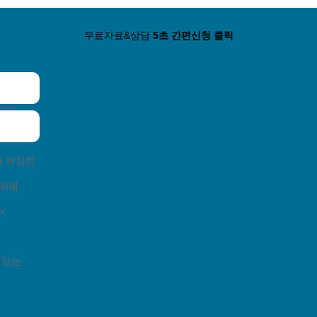
무료자료&상담
5초 간편신청 클릭
FAQ
고객지원센터
1:1문의
가 제정한
 위해
.
반려동물에 대한 꿀팁
 있는
)