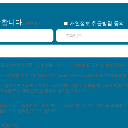
확합니다.
개인정보 취급방침 동의
내용보기
월 ~ 금 09:30 ~ 18:00
월 ~ 금 10:00 ~ 17:00
다.
정보통신망이용촉진등에관한법률』상의 개인정보보호 규정 및 정보통신부
채용
찾아오시는 길
는 개인정보가 어떠한 용도와 방식으로 이용되고 있으며 개인정보보호를
개함으로써 귀하께서 언제나 용이하게 보실 수 있도록 조치하고 있습니다
지사항(또는 개별공지)을 통하여 공지할 것입니다.
인정보처리방침
이메일무단수집거부
환불규정
: 한국직업교육아카데미
설치자 : 박상용
|
용에 대해 「동의한다」버튼 또는 「동의하지 않는다」버튼을 클릭할 수
한국반려동물아카데미
대표 : 박상용
서울시 종로구 종로 394, 301호(숭인동
|
|
집에 대해 동의한 것으로 봅니다.
10-88-00205
통신판매업신고번호 : 제 2016-서울 종로-0926호
|
 있습니다.
 한국반려동물아카데미. All Rights Reserved.