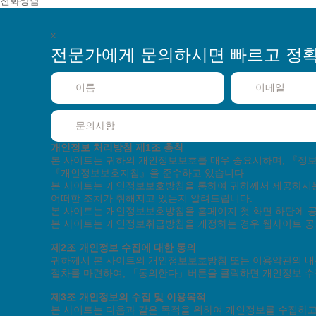
전화상담
x
전문가에게 문의하시면
빠르고 정
고객지원센터
고객상담
기술지원
토/일/공휴일은 휴무입니
개인정보 처리방침
제1조 총칙
본 사이트는 귀하의 개인정보보호를 매우 중요시하며, 『
『개인정보보호지침』을 준수하고 있습니다.
회사소개
단체수강
제휴안내
채용정보
인재
본 사이트는 개인정보보호방침을 통하여 귀하께서 제공하시
어떠한 조치가 취해지고 있는지 알려드립니다.
본 사이트는 개인정보보호방침을 홈페이지 첫 화면 하단에 공
본 사이트는 개인정보취급방침을 개정하는 경우 웹사이트 공
이용약관
개
제2조 개인정보 수집에 대한 동의
교육시설 신고 
귀하께서 본 사이트의 개인정보보호방침 또는 이용약관의 내
사업자등록 : 
절차를 마련하여, 「동의한다」버튼을 클릭하면 개인정보 수
사업자등록번호 : 4
제3조 개인정보의 수집 및 이용목적
본 사이트는 다음과 같은 목적을 위하여 개인정보를 수집하고
Copyright(C)