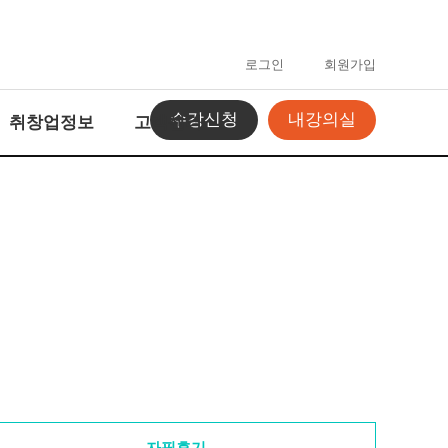
로그인
회원가입
수강신청
내강의실
취창업정보
고객센터
자필후기