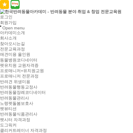
로그인
회원가입
Open menu
아카데미소개
회사소개
찾아오시는길
전문교육과정
애견미용 올인원
동물병원코디네이터
펫유치원 교원자격증
프로매니저+유치원교원
프로매니저 전문과정
반려견 위생미용
반려동물행동교정사
반려동물장례코디네이터
반려동물관리사
노령펫돌봄보호사
펫뷰티션
반려동물식품관리사
펫시터 자격과정
도그워커
클리커트레이너 자격과정