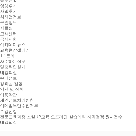
동문현황
영상후기
자필후기
취창업정보
구인정보
자료실
고객센터
공지사항
아카데미뉴스
교육현장갤러리
1:1문의
자주하는질문
맞춤직업찾기
내강의실
수강정보
강의실 입장
약관 및 정책
이용약관
개인정보처리방침
이메일무단수집거부
수강신청
전문교육과정
스킬UP교육
오프라인 실습예약
자격검정 원서접수
내강의실