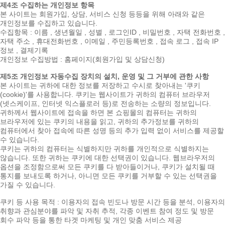
제4조 수집하는 개인정보 항목
본 사이트는 회원가입, 상담, 서비스 신청 등등을 위해 아래와 같은
개인정보를 수집하고 있습니다.
수집항목 : 이름 , 생년월일 , 성별 , 로그인ID , 비밀번호 , 자택 전화번호 ,
자택 주소 , 휴대전화번호 , 이메일 , 주민등록번호 , 접속 로그 , 접속 IP
정보 , 결제기록
개인정보 수집방법 : 홈페이지(회원가입 및 상담신청)
제5조 개인정보 자동수집 장치의 설치, 운영 및 그 거부에 관한 사항
본 사이트는 귀하에 대한 정보를 저장하고 수시로 찾아내는 '쿠키
(cookie)'를 사용합니다. 쿠키는 웹사이트가 귀하의 컴퓨터 브라우저
(넷스케이프, 인터넷 익스플로러 등)로 전송하는 소량의 정보입니다.
귀하께서 웹사이트에 접속을 하면 본 쇼핑몰의 컴퓨터는 귀하의
브라우저에 있는 쿠키의 내용을 읽고, 귀하의 추가정보를 귀하의
컴퓨터에서 찾아 접속에 따른 성명 등의 추가 입력 없이 서비스를 제공할
수 있습니다.
쿠키는 귀하의 컴퓨터는 식별하지만 귀하를 개인적으로 식별하지는
않습니다. 또한 귀하는 쿠키에 대한 선택권이 있습니다. 웹브라우저의
옵션을 조정함으로써 모든 쿠키를 다 받아들이거나, 쿠키가 설치될 때
통지를 보내도록 하거나, 아니면 모든 쿠키를 거부할 수 있는 선택권을
가질 수 있습니다.
쿠키 등 사용 목적 : 이용자의 접속 빈도나 방문 시간 등을 분석, 이용자의
취향과 관심분야를 파악 및 자취 추적, 각종 이벤트 참여 정도 및 방문
회수 파악 등을 통한 타겟 마케팅 및 개인 맞춤 서비스 제공