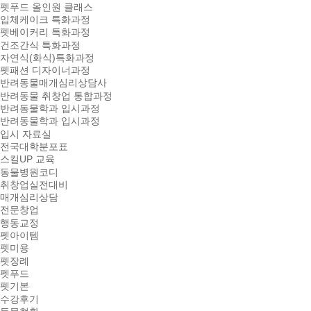
펫푸드 올인원 클래스
입체케이크 특화과정
펫베이커리 특화과정
건조간식 특화과정
자연식(화식)특화과정
펫패션 디자이너과정
반려동물매개심리상담사
반려동물 취창업 통합과정
반려동물학과 입시과정
반려동물학과 입시과정
입시 자료실
전국대학분포표
스킬UP 교육
동물병원코디
취창업실전대비
매개심리상담
전문창업
행동교정
펫아이템
펫미용
펫장례
펫푸드
펫기본
수강후기