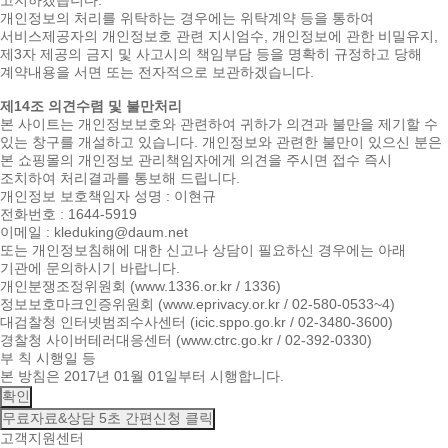
고지하겠습니다.
개인정보의 처리를 위탁하는 경우에는 위탁계약 등을 통하여
서비스제공자의 개인정보호 관련 지시엄수, 개인정보에 관한 비밀유지,
제3자 제공의 금지 및 사고시의 책임부담 등을 명확히 규정하고 당해
계약내용을 서면 또는 전자적으로 보관하겠습니다.
제14조 의견수렴 및 불만처리
본 사이트는 개인정보보호와 관련하여 귀하가 의견과 불만을 제기할 수
있는 창구를 개설하고 있습니다. 개인정보와 관련한 불만이 있으신 분은
본 쇼핑몰의 개인정보 관리책임자에게 의견을 주시면 접수 즉시
조치하여 처리결과를 통보해 드립니다.
개인정보 보호책임자 성명 : 이현규
전화번호 : 1644-5919
이메일 : kleduking@daum.net
또는 개인정보침해에 대한 신고나 상담이 필요하신 경우에는 아래
기관에 문의하시기 바랍니다.
개인분쟁조정위원회 (www.1336.or.kr / 1336)
정보보호마크인증위원회 (www.eprivacy.or.kr / 02-580-0533~4)
대검찰청 인터넷범죄수사센터 (icic.sppo.go.kr / 02-3480-3600)
경찰청 사이버테러대응센터 (www.ctrc.go.kr / 02-392-0330)
부 칙 시행일 등
본 방침은 2017년 01월 01일부터 시행합니다.
확인
무료자료&상담
5초 간편신청 클릭
고객지원센터