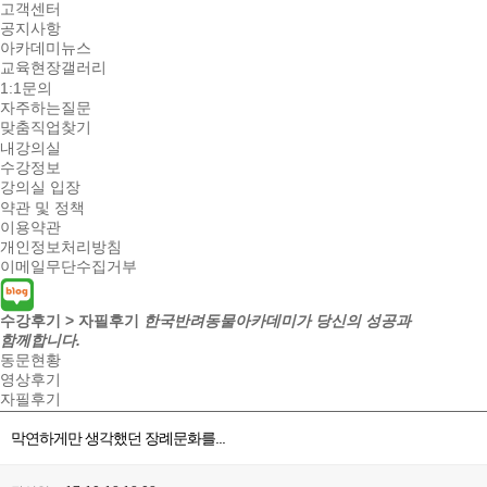
고객센터
공지사항
아카데미뉴스
교육현장갤러리
1:1문의
자주하는질문
맞춤직업찾기
내강의실
수강정보
강의실 입장
약관 및 정책
이용약관
개인정보처리방침
이메일무단수집거부
수강후기 > 자필후기
한국반려동물아카데미가 당신의 성공과
함께합니다.
동문현황
영상후기
자필후기
막연하게만 생각했던 장례문화를...