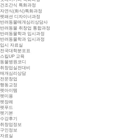
건조간식 특화과정
자연식(화식)특화과정
펫패션 디자이너과정
반려동물매개심리상담사
반려동물 취창업 통합과정
반려동물학과 입시과정
반려동물학과 입시과정
입시 자료실
전국대학분포표
스킬UP 교육
동물병원코디
취창업실전대비
매개심리상담
전문창업
행동교정
펫아이템
펫미용
펫장례
펫푸드
펫기본
수강후기
취창업정보
구인정보
자료실