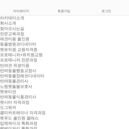
마이페이지
회원가입
로그인
아카데미소개
회사소개
찾아오시는길
전문교육과정
애견미용 올인원
동물병원코디네이터
펫유치원 교원자격증
프로매니저+유치원교원
프로매니저 전문과정
반려견 위생미용
반려동물행동교정사
반려동물장례코디네이터
반려동물관리사
노령펫돌봄보호사
펫뷰티션
반려동물식품관리사
펫시터 자격과정
도그워커
클리커트레이너 자격과정
펫푸드 올인원 클래스
입체케이크 특화과정
펫베이커리 특화과정