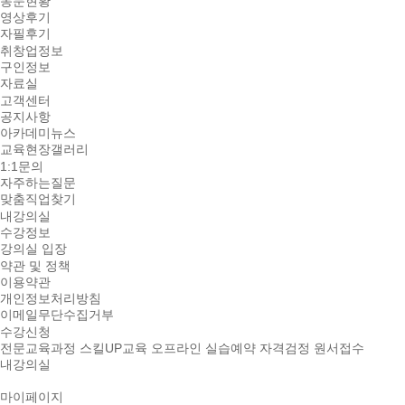
동문현황
영상후기
자필후기
취창업정보
구인정보
자료실
고객센터
공지사항
아카데미뉴스
교육현장갤러리
1:1문의
자주하는질문
맞춤직업찾기
내강의실
수강정보
강의실 입장
약관 및 정책
이용약관
개인정보처리방침
이메일무단수집거부
수강신청
전문교육과정
스킬UP교육
오프라인 실습예약
자격검정 원서접수
내강의실
마이페이지