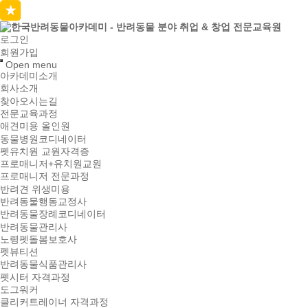
로그인
회원가입
Open menu
아카데미소개
회사소개
찾아오시는길
전문교육과정
애견미용 올인원
동물병원코디네이터
펫유치원 교원자격증
프로매니저+유치원교원
프로매니저 전문과정
반려견 위생미용
반려동물행동교정사
반려동물장례코디네이터
반려동물관리사
노령펫돌봄보호사
펫뷰티션
반려동물식품관리사
펫시터 자격과정
도그워커
클리커트레이너 자격과정