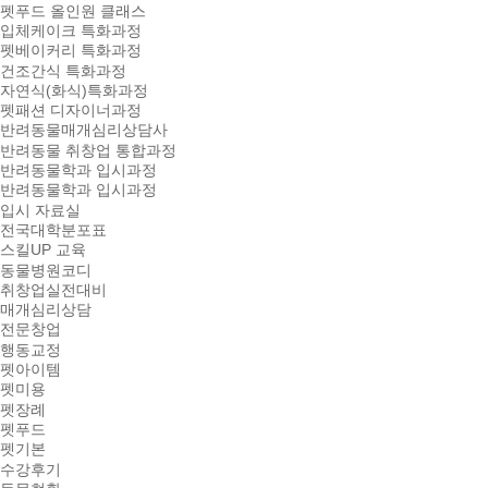
펫푸드 올인원 클래스
입체케이크 특화과정
펫베이커리 특화과정
건조간식 특화과정
자연식(화식)특화과정
펫패션 디자이너과정
반려동물매개심리상담사
반려동물 취창업 통합과정
반려동물학과 입시과정
반려동물학과 입시과정
입시 자료실
전국대학분포표
스킬UP 교육
동물병원코디
취창업실전대비
매개심리상담
전문창업
행동교정
펫아이템
펫미용
펫장례
펫푸드
펫기본
수강후기