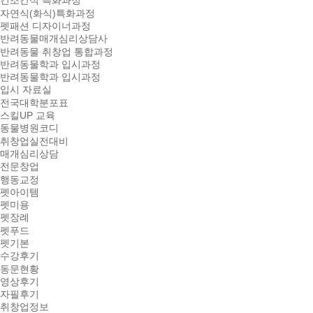
건조간식 특화과정
자연식(화식)특화과정
펫패션 디자이너과정
반려동물매개심리상담사
반려동물 취창업 통합과정
반려동물학과 입시과정
반려동물학과 입시과정
입시 자료실
전국대학분포표
스킬UP 교육
동물병원코디
취창업실전대비
매개심리상담
전문창업
행동교정
펫아이템
펫미용
펫장례
펫푸드
펫기본
수강후기
동문현황
영상후기
자필후기
취창업정보