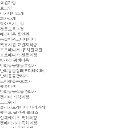
회원가입
로그인
아카데미소개
회사소개
찾아오시는길
전문교육과정
애견미용 올인원
동물병원코디네이터
펫유치원 교원자격증
프로매니저+유치원교원
프로매니저 전문과정
반려견 위생미용
반려동물행동교정사
반려동물장례코디네이터
반려동물관리사
노령펫돌봄보호사
펫뷰티션
반려동물식품관리사
펫시터 자격과정
도그워커
클리커트레이너 자격과정
펫푸드 올인원 클래스
입체케이크 특화과정
펫베이커리 특화과정