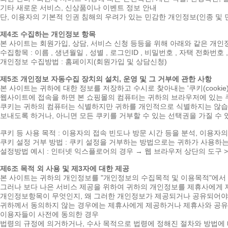
기타 새로운 서비스, 신상품이나 이벤트 정보 안내
단, 이용자의 기본적 인권 침해의 우려가 있는 민감한 개인정보(인종 및 민
제4조 수집하는 개인정보 항목
본 사이트는 회원가입, 상담, 서비스 신청 등등을 위해 아래와 같은 개
수집항목 : 이름 , 생년월일 , 성별 , 로그인ID , 비밀번호 , 자택 전화번호 
개인정보 수집방법 : 홈페이지(회원가입 및 상담신청)
제5조 개인정보 자동수집 장치의 설치, 운영 및 그 거부에 관한 사항
본 사이트는 귀하에 대한 정보를 저장하고 수시로 찾아내는 '쿠키(cook
웹사이트에 접속을 하면 본 쇼핑몰의 컴퓨터는 귀하의 브라우저에 있는 쿠
쿠키는 귀하의 컴퓨터는 식별하지만 귀하를 개인적으로 식별하지는 않습니
보내도록 하거나, 아니면 모든 쿠키를 거부할 수 있는 선택권을 가질 수 
쿠키 등 사용 목적 : 이용자의 접속 빈도나 방문 시간 등을 분석, 이용자
쿠키 설정 거부 방법 : 쿠키 설정을 거부하는 방법으로는 귀하가 사용하
설정방법 예시 : 인터넷 익스플로어의 경우 → 웹 브라우저 상단의 도구 
제6조 목적 외 사용 및 제3자에 대한 제공
본 사이트는 귀하의 개인정보를 "개인정보의 수집목적 및 이용목적"에서 
그러나 보다 나은 서비스 제공을 위하여 귀하의 개인정보를 제휴사에게 
개인정보항목이 무엇인지, 왜 그러한 개인정보가 제공되거나 공유되어야 
귀하께서 동의하지 않는 경우에는 제휴사에게 제공하거나 제휴사와 공유하
이용자들이 사전에 동의한 경우
법령의 규정에 의거하거나, 수사 목적으로 법령에 정해진 절차와 방법에