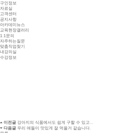
구인정보
자료실
고객센터
공지사항
아카데미뉴스
교육현장갤러리
1:1문의
자주하는질문
맞춤직업찾기
내강의실
수강정보
강의실 입장
약관 및 정책
이용약관
개인정보처리방침
이메일무단수집거부
수강후기 > 자필후기
한국반려동물아카데미가 당신의 성공과 함께합니다
궁금한 것들도 1~10까지 차근히 설명해주셔서 정말 많은 도움이 되었어요
작성일
18-06-27 16:31
이전글
강아지의 식품에서도 쉽게 구할 수 있고...
다음글
우리 애들이 맛있게 잘 먹을거 같습니다.