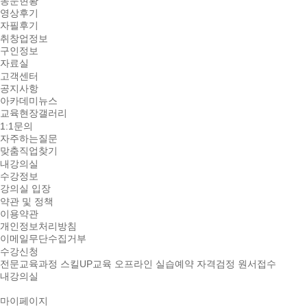
동문현황
영상후기
자필후기
취창업정보
구인정보
자료실
고객센터
공지사항
아카데미뉴스
교육현장갤러리
1:1문의
자주하는질문
맞춤직업찾기
내강의실
수강정보
강의실 입장
약관 및 정책
이용약관
개인정보처리방침
이메일무단수집거부
수강신청
전문교육과정
스킬UP교육
오프라인 실습예약
자격검정 원서접수
내강의실
마이페이지