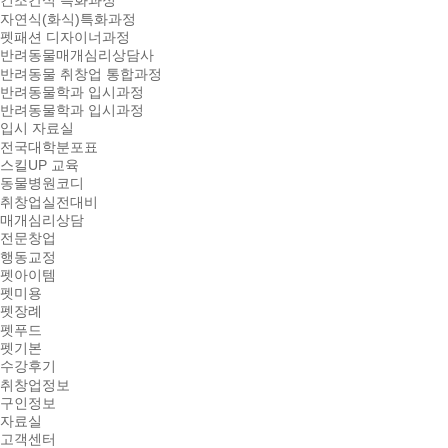
건조간식 특화과정
자연식(화식)특화과정
펫패션 디자이너과정
반려동물매개심리상담사
반려동물 취창업 통합과정
반려동물학과 입시과정
반려동물학과 입시과정
입시 자료실
전국대학분포표
스킬UP 교육
동물병원코디
취창업실전대비
매개심리상담
전문창업
행동교정
펫아이템
펫미용
펫장례
펫푸드
펫기본
수강후기
취창업정보
구인정보
자료실
고객센터