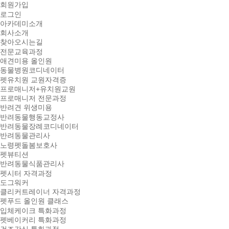
회원가입
로그인
아카데미소개
회사소개
찾아오시는길
전문교육과정
애견미용 올인원
동물병원코디네이터
펫유치원 교원자격증
프로매니저+유치원교원
프로매니저 전문과정
반려견 위생미용
반려동물행동교정사
반려동물장례코디네이터
반려동물관리사
노령펫돌봄보호사
펫뷰티션
반려동물식품관리사
펫시터 자격과정
도그워커
클리커트레이너 자격과정
펫푸드 올인원 클래스
입체케이크 특화과정
펫베이커리 특화과정