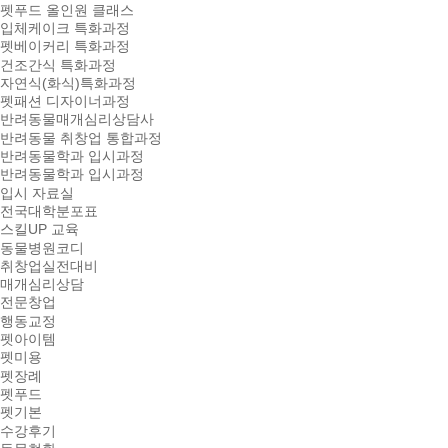
펫푸드 올인원 클래스
입체케이크 특화과정
펫베이커리 특화과정
건조간식 특화과정
자연식(화식)특화과정
펫패션 디자이너과정
반려동물매개심리상담사
반려동물 취창업 통합과정
반려동물학과 입시과정
반려동물학과 입시과정
입시 자료실
전국대학분포표
스킬UP 교육
동물병원코디
취창업실전대비
매개심리상담
전문창업
행동교정
펫아이템
펫미용
펫장례
펫푸드
펫기본
수강후기