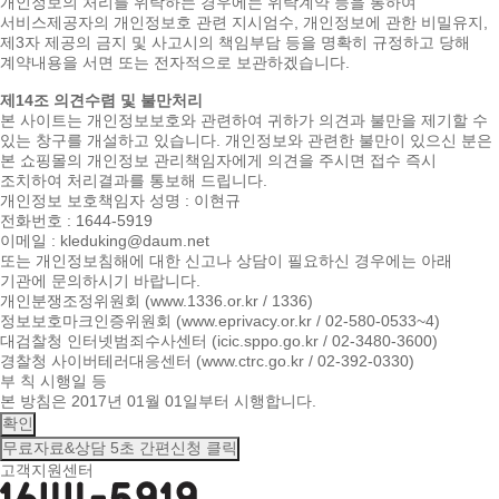
개인정보의 처리를 위탁하는 경우에는 위탁계약 등을 통하여
서비스제공자의 개인정보호 관련 지시엄수, 개인정보에 관한 비밀유지,
제3자 제공의 금지 및 사고시의 책임부담 등을 명확히 규정하고 당해
계약내용을 서면 또는 전자적으로 보관하겠습니다.
제14조 의견수렴 및 불만처리
본 사이트는 개인정보보호와 관련하여 귀하가 의견과 불만을 제기할 수
있는 창구를 개설하고 있습니다. 개인정보와 관련한 불만이 있으신 분은
본 쇼핑몰의 개인정보 관리책임자에게 의견을 주시면 접수 즉시
조치하여 처리결과를 통보해 드립니다.
개인정보 보호책임자 성명 : 이현규
전화번호 : 1644-5919
이메일 : kleduking@daum.net
또는 개인정보침해에 대한 신고나 상담이 필요하신 경우에는 아래
기관에 문의하시기 바랍니다.
개인분쟁조정위원회 (www.1336.or.kr / 1336)
정보보호마크인증위원회 (www.eprivacy.or.kr / 02-580-0533~4)
대검찰청 인터넷범죄수사센터 (icic.sppo.go.kr / 02-3480-3600)
경찰청 사이버테러대응센터 (www.ctrc.go.kr / 02-392-0330)
부 칙 시행일 등
본 방침은 2017년 01월 01일부터 시행합니다.
확인
무료자료&상담
5초 간편신청 클릭
고객지원센터