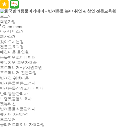
로그인
회원가입
Open menu
아카데미소개
회사소개
찾아오시는길
전문교육과정
애견미용 올인원
동물병원코디네이터
펫유치원 교원자격증
프로매니저+유치원교원
프로매니저 전문과정
반려견 위생미용
반려동물행동교정사
반려동물장례코디네이터
반려동물관리사
노령펫돌봄보호사
펫뷰티션
반려동물식품관리사
펫시터 자격과정
도그워커
클리커트레이너 자격과정