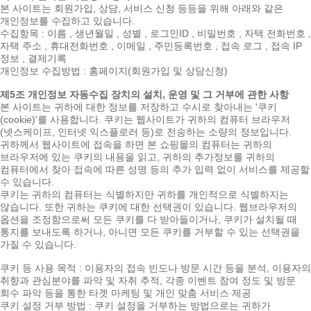
본 사이트는 회원가입, 상담, 서비스 신청 등등을 위해 아래와 같은
개인정보를 수집하고 있습니다.
수집항목 : 이름 , 생년월일 , 성별 , 로그인ID , 비밀번호 , 자택 전화번호 ,
자택 주소 , 휴대전화번호 , 이메일 , 주민등록번호 , 접속 로그 , 접속 IP
정보 , 결제기록
개인정보 수집방법 : 홈페이지(회원가입 및 상담신청)
제5조 개인정보 자동수집 장치의 설치, 운영 및 그 거부에 관한 사항
본 사이트는 귀하에 대한 정보를 저장하고 수시로 찾아내는 '쿠키
(cookie)'를 사용합니다. 쿠키는 웹사이트가 귀하의 컴퓨터 브라우저
(넷스케이프, 인터넷 익스플로러 등)로 전송하는 소량의 정보입니다.
귀하께서 웹사이트에 접속을 하면 본 쇼핑몰의 컴퓨터는 귀하의
브라우저에 있는 쿠키의 내용을 읽고, 귀하의 추가정보를 귀하의
컴퓨터에서 찾아 접속에 따른 성명 등의 추가 입력 없이 서비스를 제공할
수 있습니다.
쿠키는 귀하의 컴퓨터는 식별하지만 귀하를 개인적으로 식별하지는
않습니다. 또한 귀하는 쿠키에 대한 선택권이 있습니다. 웹브라우저의
옵션을 조정함으로써 모든 쿠키를 다 받아들이거나, 쿠키가 설치될 때
통지를 보내도록 하거나, 아니면 모든 쿠키를 거부할 수 있는 선택권을
가질 수 있습니다.
쿠키 등 사용 목적 : 이용자의 접속 빈도나 방문 시간 등을 분석, 이용자의
취향과 관심분야를 파악 및 자취 추적, 각종 이벤트 참여 정도 및 방문
회수 파악 등을 통한 타겟 마케팅 및 개인 맞춤 서비스 제공
쿠키 설정 거부 방법 : 쿠키 설정을 거부하는 방법으로는 귀하가