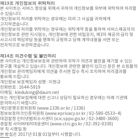
제13조 개인정보의 위탁처리
본 사이트는 서비스 향상을 위해서 귀하의 개인정보를 외부에 위탁하여 처리할
수 있습니다.
개인정보의 처리를 위탁하는 경우에는 미리 그 사실을 귀하에게
고지하겠습니다.
개인정보의 처리를 위탁하는 경우에는 위탁계약 등을 통하여 서비스제공자의
개인정보호 관련 지시엄수, 개인정보에 관한 비밀유지, 제3자 제공의 금지 및
사고시의 책임부담 등을 명확히 규정하고 당해 계약내용을 서면 또는
전자적으로 보관하겠습니다.
제14조 의견수렴 및 불만처리
본 사이트는 개인정보보호와 관련하여 귀하가 의견과 불만을 제기할 수 있는
창구를 개설하고 있습니다. 개인정보와 관련한 불만이 있으신 분은 본 쇼핑몰의
개인정보 관리책임자에게 의견을 주시면 접수 즉시 조치하여 처리결과를
통보해 드립니다.
개인정보 보호책임자 성명 : 이현규
전화번호 : 1644-5919
이메일 : kleduking@daum.net
또는 개인정보침해에 대한 신고나 상담이 필요하신 경우에는 아래 기관에
문의하시기 바랍니다.
개인분쟁조정위원회 (www.1336.or.kr / 1336)
정보보호마크인증위원회 (www.eprivacy.or.kr / 02-580-0533~4)
대검찰청 인터넷범죄수사센터 (icic.sppo.go.kr / 02-3480-3600)
경찰청 사이버테러대응센터 (www.ctrc.go.kr / 02-392-0330)
부 칙 시행일 등
본 방침은 2017년 01월 01일부터 시행합니다.