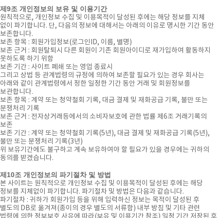
제9조 개인정보의 보유 및 이용기간
원칙적으로, 개인정보 수집 및 이용목적이 달성된 후에는 해당 정보를 지체
없이 파기합니다. 단, 다음의 정보에 대해서는 아래의 이유로 명시한 기간 동안
보존합니다.
보존 항목 : 회원가입정보(로그인ID, 이름, 별명)
보존 근거 : 회원탈퇴시 다른 회원이 기존 회원아이디로 재가입하여 활동하지
못하도록 하기 위함
보존 기간 : 사이트 폐쇄 또는 영업 종료시
그리고 상법 등 관계법령의 규정에 의하여 보존할 필요가 있는 경우 회사는
아래와 같이 관계법령에서 정한 일정한 기간 동안 거래 및 회원정보를
보관합니다.
보존 항목 : 계약 또는 청약철회 기록, 대금 결제 및 재화공급 기록, 불만 또는
분쟁처리 기록
보존 근거 : 전자상거래등에서의 소비자보호에 관한 법률 제6조 거래기록의
보존
보존 기간 : 계약 또는 청약철회 기록(5년), 대금 결제 및 재화공급 기록(5년),
불만 또는 분쟁처리 기록(3년)
위 보유기간에도 불구하고 계속 보유하여야 할 필요가 있을 경우에는 귀하의
동의를 받겠습니다.
제10조 개인정보의 파기절차 및 방법
본 사이트는 원칙적으로 개인정보 수집 및 이용목적이 달성된 후에는 해당
정보를 지체없이 파기합니다. 파기절차 및 방법은 다음과 같습니다.
파기절차 : 귀하가 회원가입 등을 위해 입력하신 정보는 목적이 달성된 후
별도의 DB로 옮겨져(종이의 경우 별도의 서류함) 내부 방침 및 기타 관련
법령에 의한 정보보호 사유에 따라(보유 및 이용기간 참조) 일정 기간 저장된 후