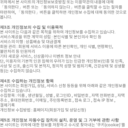
귀하께서 본 사이트의 개인정보보호방침 또는 이용약관의 내용에 대해
「동의한다」버튼 또는 「동의하지 않는다」버튼을 클릭할 수 있는 절차를
마련하여, 「동의한다」버튼을 클릭하면 개인정보 수집에 대해 동의한 것으로
봅니다.
제3조 개인정보의 수집 및 이용목적
본 사이트는 다음과 같은 목적을 위하여 개인정보를 수집하고 있습니다.
서비스제공을 위한 계약의 성립 : 본인식별 및 본인의사 확인 등
서비스의 이행 : 상품배송 및 대금결제
회원 관리 : 회원제 서비스 이용에 따른 본인확인, 개인 식별, 연령확인,
불만처리 등 민원처리
기타 새로운 서비스, 신상품이나 이벤트 정보 안내
단, 이용자의 기본적 인권 침해의 우려가 있는 민감한 개인정보(인종 및 민족,
사상 및 신조, 출신지 및 본적지, 정치적 성향 및 범죄기록, 건강상태 및 성생활
등)는 수집하지 않습니다.
제4조 수집하는 개인정보 항목
본 사이트는 회원가입, 상담, 서비스 신청 등등을 위해 아래와 같은 개인정보를
수집하고 있습니다.
수집항목 : 이름 , 생년월일 , 성별 , 로그인ID , 비밀번호 , 자택 전화번호 , 자택
주소 , 휴대전화번호 , 이메일 , 주민등록번호 , 접속 로그 , 접속 IP 정보 ,
결제기록
개인정보 수집방법 : 홈페이지(회원가입 및 상담신청)
제5조 개인정보 자동수집 장치의 설치, 운영 및 그 거부에 관한 사항
본 사이트는 귀하에 대한 정보를 저장하고 수시로 찾아내는 '쿠키(cookie)'를