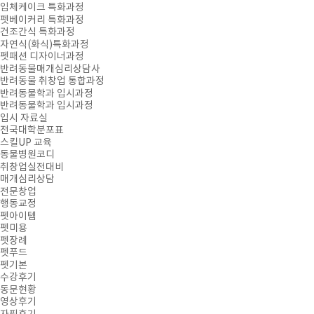
입체케이크 특화과정
펫베이커리 특화과정
건조간식 특화과정
자연식(화식)특화과정
펫패션 디자이너과정
반려동물매개심리상담사
반려동물 취창업 통합과정
반려동물학과 입시과정
반려동물학과 입시과정
입시 자료실
전국대학분포표
스킬UP 교육
동물병원코디
취창업실전대비
매개심리상담
전문창업
행동교정
펫아이템
펫미용
펫장례
펫푸드
펫기본
수강후기
동문현황
영상후기