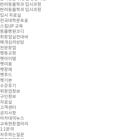
반려동물학과 입시과정
반려동물학과 입시과정
입시 자료실
전국대학분포표
스킬UP 교육
동물병원코디
취창업실전대비
매개심리상담
전문창업
행동교정
펫아이템
펫미용
펫장례
펫푸드
펫기본
수강후기
취창업정보
구인정보
자료실
고객센터
공지사항
아카데미뉴스
교육현장갤러리
1:1문의
자주하는질문