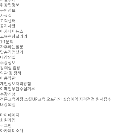
자필후기
취창업정보
구인정보
자료실
고객센터
공지사항
아카데미뉴스
교육현장갤러리
1:1문의
자주하는질문
맞춤직업찾기
내강의실
수강정보
강의실 입장
약관 및 정책
이용약관
개인정보처리방침
이메일무단수집거부
수강신청
전문교육과정
스킬UP교육
오프라인 실습예약
자격검정 원서접수
내강의실
마이페이지
회원가입
로그인
아카데미소개