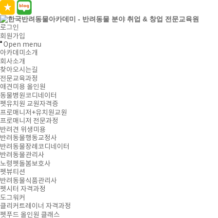
로그인
회원가입
Open menu
아카데미소개
회사소개
찾아오시는길
전문교육과정
애견미용 올인원
동물병원코디네이터
펫유치원 교원자격증
프로매니저+유치원교원
프로매니저 전문과정
반려견 위생미용
반려동물행동교정사
반려동물장례코디네이터
반려동물관리사
노령펫돌봄보호사
펫뷰티션
반려동물식품관리사
펫시터 자격과정
도그워커
클리커트레이너 자격과정
펫푸드 올인원 클래스