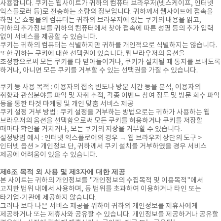
사용합니다. 쿠키는 웹사이트가 귀하의 컴퓨터 브라우저(넷스케이프, 인터넷
익스플로러 등)로 전송하는 소량의 정보입니다. 귀하께서 웹사이트에 접속을
하면 본 쇼핑몰의 컴퓨터는 귀하의 브라우저에 있는 쿠키의 내용을 읽고,
귀하의 추가정보를 귀하의 컴퓨터에서 찾아 접속에 따른 성명 등의 추가 입력
없이 서비스를 제공할 수 있습니다.
쿠키는 귀하의 컴퓨터는 식별하지만 귀하를 개인적으로 식별하지는 않습니다.
또한 귀하는 쿠키에 대한 선택권이 있습니다. 웹브라우저의 옵션을
조정함으로써 모든 쿠키를 다 받아들이거나, 쿠키가 설치될 때 통지를 보내도록
하거나, 아니면 모든 쿠키를 거부할 수 있는 선택권을 가질 수 있습니다.
쿠키 등 사용 목적 : 이용자의 접속 빈도나 방문 시간 등을 분석, 이용자의
취향과 관심분야를 파악 및 자취 추적, 각종 이벤트 참여 정도 및 방문 회수 파악
등을 통한 타겟 마케팅 및 개인 맞춤 서비스 제공
쿠키 설정 거부 방법 : 쿠키 설정을 거부하는 방법으로는 귀하가 사용하는 웹
브라우저의 옵션을 선택함으로써 모든 쿠키를 허용하거나 쿠키를 저장할
때마다 확인을 거치거나, 모든 쿠키의 저장을 거부할 수 있습니다.
설정방법 예시 : 인터넷 익스플로어의 경우 → 웹 브라우저 상단의 도구 >
인터넷 옵션 > 개인정보 단, 귀하께서 쿠키 설치를 거부하였을 경우 서비스
제공에 어려움이 있을 수 있습니다.
제6조 목적 외 사용 및 제3자에 대한 제공
본 사이트는 귀하의 개인정보를 "개인정보의 수집목적 및 이용목적"에서
고지한 범위 내에서 사용하며, 동 범위를 초과하여 이용하거나 타인 또는
타기업·기관에 제공하지 않습니다.
그러나 보다 나은 서비스 제공을 위하여 귀하의 개인정보를 제휴사에게
제공하거나 또는 제휴사와 공유할 수 있습니다. 개인정보를 제공하거나 공유할