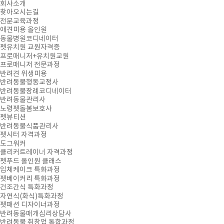
회사소개
찾아오시는길
전문교육과정
애견미용 올인원
동물병원코디네이터
펫유치원 교원자격증
프로매니저+유치원교원
프로매니저 전문과정
반려견 위생미용
반려동물행동교정사
반려동물장례코디네이터
반려동물관리사
노령펫돌봄보호사
펫뷰티션
반려동물식품관리사
펫시터 자격과정
도그워커
클리커트레이너 자격과정
펫푸드 올인원 클래스
입체케이크 특화과정
펫베이커리 특화과정
건조간식 특화과정
자연식(화식)특화과정
펫패션 디자이너과정
반려동물매개심리상담사
반려동물 취창업 통합과정