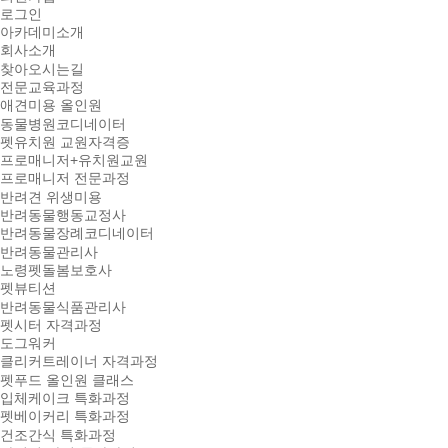
로그인
아카데미소개
회사소개
찾아오시는길
전문교육과정
애견미용 올인원
동물병원코디네이터
펫유치원 교원자격증
프로매니저+유치원교원
프로매니저 전문과정
반려견 위생미용
반려동물행동교정사
반려동물장례코디네이터
반려동물관리사
노령펫돌봄보호사
펫뷰티션
반려동물식품관리사
펫시터 자격과정
도그워커
클리커트레이너 자격과정
펫푸드 올인원 클래스
입체케이크 특화과정
펫베이커리 특화과정
건조간식 특화과정