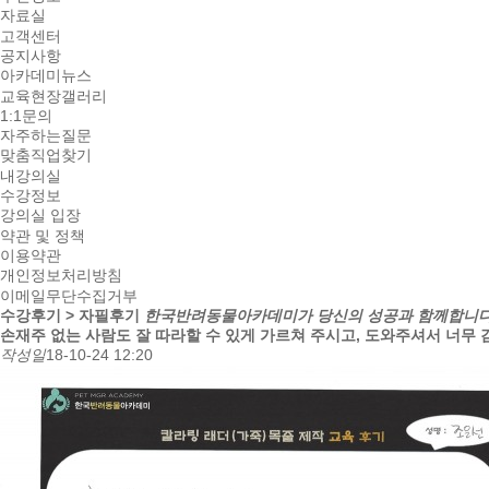
자료실
고객센터
공지사항
아카데미뉴스
교육현장갤러리
1:1문의
자주하는질문
맞춤직업찾기
내강의실
수강정보
강의실 입장
약관 및 정책
이용약관
개인정보처리방침
이메일무단수집거부
수강후기 > 자필후기
한국반려동물아카데미가 당신의 성공과 함께합니다
손재주 없는 사람도 잘 따라할 수 있게 가르쳐 주시고, 도와주셔서 너무 
작성일
18-10-24 12:20