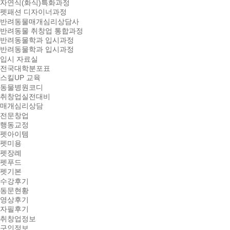
자연식(화식)특화과정
펫패션 디자이너과정
반려동물매개심리상담사
반려동물 취창업 통합과정
반려동물학과 입시과정
반려동물학과 입시과정
입시 자료실
전국대학분포표
스킬UP 교육
동물병원코디
취창업실전대비
매개심리상담
전문창업
행동교정
펫아이템
펫미용
펫장례
펫푸드
펫기본
수강후기
동문현황
영상후기
자필후기
취창업정보
구인정보