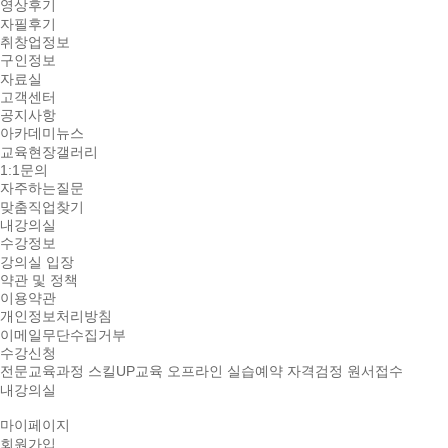
영상후기
자필후기
취창업정보
구인정보
자료실
고객센터
공지사항
아카데미뉴스
교육현장갤러리
1:1문의
자주하는질문
맞춤직업찾기
내강의실
수강정보
강의실 입장
약관 및 정책
이용약관
개인정보처리방침
이메일무단수집거부
수강신청
전문교육과정
스킬UP교육
오프라인 실습예약
자격검정 원서접수
내강의실
마이페이지
회원가입