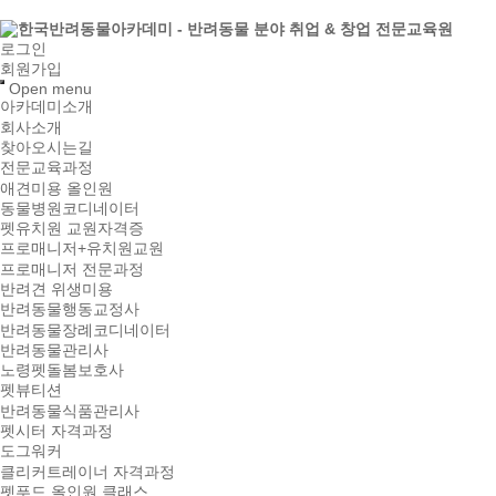
로그인
회원가입
Open menu
아카데미소개
회사소개
찾아오시는길
전문교육과정
애견미용 올인원
동물병원코디네이터
펫유치원 교원자격증
프로매니저+유치원교원
프로매니저 전문과정
반려견 위생미용
반려동물행동교정사
반려동물장례코디네이터
반려동물관리사
노령펫돌봄보호사
펫뷰티션
반려동물식품관리사
펫시터 자격과정
도그워커
클리커트레이너 자격과정
펫푸드 올인원 클래스