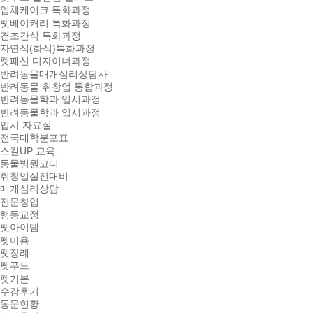
입체케이크 특화과정
펫베이커리 특화과정
건조간식 특화과정
자연식(화식)특화과정
펫패션 디자이너과정
반려동물매개심리상담사
반려동물 취창업 통합과정
반려동물학과 입시과정
반려동물학과 입시과정
입시 자료실
전국대학분포표
스킬UP 교육
동물병원코디
취창업실전대비
매개심리상담
전문창업
행동교정
펫아이템
펫미용
펫장례
펫푸드
펫기본
수강후기
동문현황