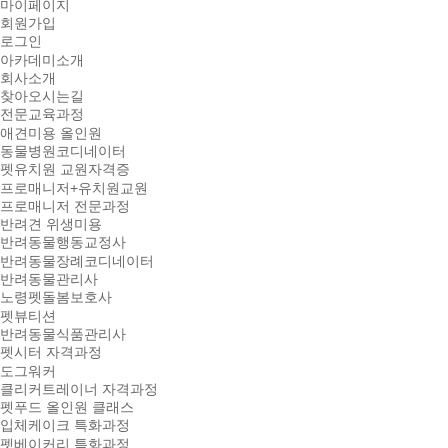
마이페이지
회원가입
로그인
아카데미소개
회사소개
찾아오시는길
전문교육과정
애견미용 올인원
동물병원코디네이터
펫유치원 교원자격증
프로매니저+유치원교원
프로매니저 전문과정
반려견 위생미용
반려동물행동교정사
반려동물장례코디네이터
반려동물관리사
노령펫돌봄보호사
펫뷰티션
반려동물식품관리사
펫시터 자격과정
도그워커
클리커트레이너 자격과정
펫푸드 올인원 클래스
입체케이크 특화과정
펫베이커리 특화과정