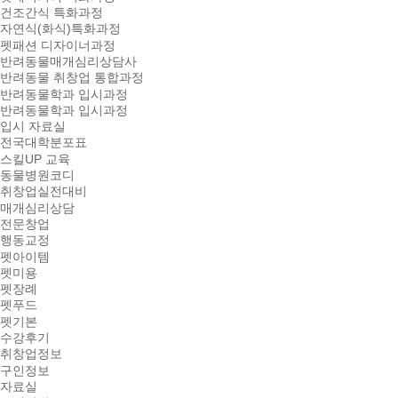
건조간식 특화과정
자연식(화식)특화과정
펫패션 디자이너과정
반려동물매개심리상담사
반려동물 취창업 통합과정
반려동물학과 입시과정
반려동물학과 입시과정
입시 자료실
전국대학분포표
스킬UP 교육
동물병원코디
취창업실전대비
매개심리상담
전문창업
행동교정
펫아이템
펫미용
펫장례
펫푸드
펫기본
수강후기
취창업정보
구인정보
자료실