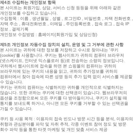
제4조 수집하는 개인정보 항목
본 사이트는 회원가입, 상담, 서비스 신청 등등을 위해 아래와 같은
개인정보를 수집하고 있습니다.
수집항목 : 이름 , 생년월일 , 성별 , 로그인ID , 비밀번호 , 자택 전화번호 ,
자택 주소 , 휴대전화번호 , 이메일 , 주민등록번호 , 접속 로그 , 접속 IP
정보 , 결제기록
개인정보 수집방법 : 홈페이지(회원가입 및 상담신청)
제5조 개인정보 자동수집 장치의 설치, 운영 및 그 거부에 관한 사항
본 사이트는 귀하에 대한 정보를 저장하고 수시로 찾아내는 '쿠키
(cookie)'를 사용합니다. 쿠키는 웹사이트가 귀하의 컴퓨터 브라우저
(넷스케이프, 인터넷 익스플로러 등)로 전송하는 소량의 정보입니다.
귀하께서 웹사이트에 접속을 하면 본 쇼핑몰의 컴퓨터는 귀하의
브라우저에 있는 쿠키의 내용을 읽고, 귀하의 추가정보를 귀하의
컴퓨터에서 찾아 접속에 따른 성명 등의 추가 입력 없이 서비스를 제공할
수 있습니다.
쿠키는 귀하의 컴퓨터는 식별하지만 귀하를 개인적으로 식별하지는
않습니다. 또한 귀하는 쿠키에 대한 선택권이 있습니다. 웹브라우저의
옵션을 조정함으로써 모든 쿠키를 다 받아들이거나, 쿠키가 설치될 때
통지를 보내도록 하거나, 아니면 모든 쿠키를 거부할 수 있는 선택권을
가질 수 있습니다.
쿠키 등 사용 목적 : 이용자의 접속 빈도나 방문 시간 등을 분석, 이용자의
취향과 관심분야를 파악 및 자취 추적, 각종 이벤트 참여 정도 및 방문
회수 파악 등을 통한 타겟 마케팅 및 개인 맞춤 서비스 제공