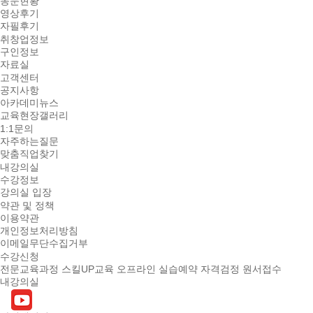
동문현황
영상후기
자필후기
취창업정보
구인정보
자료실
고객센터
공지사항
아카데미뉴스
교육현장갤러리
1:1문의
자주하는질문
맞춤직업찾기
내강의실
수강정보
강의실 입장
약관 및 정책
이용약관
개인정보처리방침
이메일무단수집거부
수강신청
전문교육과정
스킬UP교육
오프라인 실습예약
자격검정 원서접수
내강의실