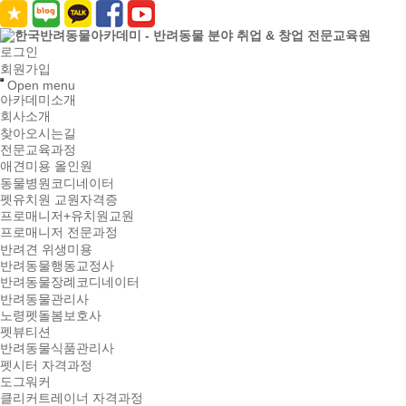
로그인
회원가입
Open menu
아카데미소개
회사소개
찾아오시는길
전문교육과정
애견미용 올인원
동물병원코디네이터
펫유치원 교원자격증
프로매니저+유치원교원
프로매니저 전문과정
반려견 위생미용
반려동물행동교정사
반려동물장례코디네이터
반려동물관리사
노령펫돌봄보호사
펫뷰티션
반려동물식품관리사
펫시터 자격과정
도그워커
클리커트레이너 자격과정