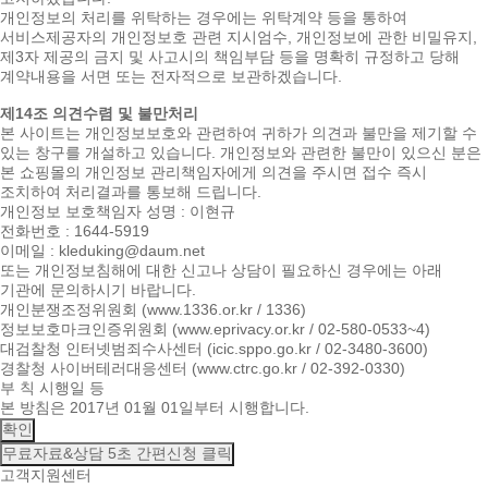
개인정보의 처리를 위탁하는 경우에는 위탁계약 등을 통하여
서비스제공자의 개인정보호 관련 지시엄수, 개인정보에 관한 비밀유지,
제3자 제공의 금지 및 사고시의 책임부담 등을 명확히 규정하고 당해
계약내용을 서면 또는 전자적으로 보관하겠습니다.
제14조 의견수렴 및 불만처리
본 사이트는 개인정보보호와 관련하여 귀하가 의견과 불만을 제기할 수
있는 창구를 개설하고 있습니다. 개인정보와 관련한 불만이 있으신 분은
본 쇼핑몰의 개인정보 관리책임자에게 의견을 주시면 접수 즉시
조치하여 처리결과를 통보해 드립니다.
개인정보 보호책임자 성명 : 이현규
전화번호 : 1644-5919
이메일 : kleduking@daum.net
또는 개인정보침해에 대한 신고나 상담이 필요하신 경우에는 아래
기관에 문의하시기 바랍니다.
개인분쟁조정위원회 (www.1336.or.kr / 1336)
정보보호마크인증위원회 (www.eprivacy.or.kr / 02-580-0533~4)
대검찰청 인터넷범죄수사센터 (icic.sppo.go.kr / 02-3480-3600)
경찰청 사이버테러대응센터 (www.ctrc.go.kr / 02-392-0330)
부 칙 시행일 등
본 방침은 2017년 01월 01일부터 시행합니다.
확인
무료자료&상담
5초 간편신청 클릭
고객지원센터