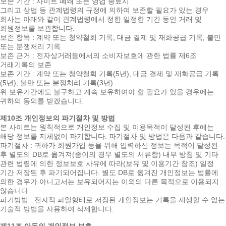
보존 기간 : 사이트 폐쇄 또는 영업 종료시
그리고 상법 등 관계법령의 규정에 의하여 보존할 필요가 있는 경우
회사는 아래와 같이 관계법령에서 정한 일정한 기간 동안 거래 및
회원정보를 보관합니다.
보존 항목 : 계약 또는 청약철회 기록, 대금 결제 및 재화공급 기록, 불만
또는 분쟁처리 기록
보존 근거 : 전자상거래등에서의 소비자보호에 관한 법률 제6조
거래기록의 보존
보존 기간 : 계약 또는 청약철회 기록(5년), 대금 결제 및 재화공급 기록
(5년), 불만 또는 분쟁처리 기록(3년)
위 보유기간에도 불구하고 계속 보유하여야 할 필요가 있을 경우에는
귀하의 동의를 받겠습니다.
제10조 개인정보의 파기절차 및 방법
본 사이트는 원칙적으로 개인정보 수집 및 이용목적이 달성된 후에는
해당 정보를 지체없이 파기합니다. 파기절차 및 방법은 다음과 같습니다.
파기절차 : 귀하가 회원가입 등을 위해 입력하신 정보는 목적이 달성된
후 별도의 DB로 옮겨져(종이의 경우 별도의 서류함) 내부 방침 및 기타
관련 법령에 의한 정보보호 사유에 따라(보유 및 이용기간 참조) 일정
기간 저장된 후 파기되어집니다. 별도 DB로 옮겨진 개인정보는 법률에
의한 경우가 아니고서는 보유되어지는 이외의 다른 목적으로 이용되지
않습니다.
파기방법 : 전자적 파일형태로 저장된 개인정보는 기록을 재생할 수 없는
기술적 방법을 사용하여 삭제합니다.
제11조 아동의 개인정보 보호