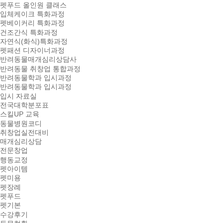
펫푸드 올인원 클래스
입체케이크 특화과정
펫베이커리 특화과정
건조간식 특화과정
자연식(화식)특화과정
펫패션 디자이너과정
반려동물매개심리상담사
반려동물 취창업 통합과정
반려동물학과 입시과정
반려동물학과 입시과정
입시 자료실
전국대학분포표
스킬UP 교육
동물병원코디
취창업실전대비
매개심리상담
전문창업
행동교정
펫아이템
펫미용
펫장례
펫푸드
펫기본
수강후기