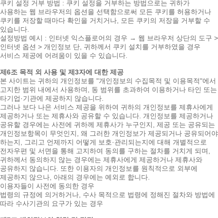
쿠키 설정 거부 방법 : 쿠키 설정을 거부하는 방법으로는 귀하가
사용하는 웹 브라우저의 옵션을 선택함으로써 모든 쿠키를 허용하거나
쿠키를 저장할 때마다 확인을 거치거나, 모든 쿠키의 저장을 거부할 수
있습니다.
설정방법 예시 : 인터넷 익스플로어의 경우 → 웹 브라우저 상단의 도구 >
인터넷 옵션 > 개인정보 단, 귀하께서 쿠키 설치를 거부하였을 경우
서비스 제공에 어려움이 있을 수 있습니다.
제6조 목적 외 사용 및 제3자에 대한 제공
본 사이트는 귀하의 개인정보를 "개인정보의 수집목적 및 이용목적"에서
고지한 범위 내에서 사용하며, 동 범위를 초과하여 이용하거나 타인 또는
타기업·기관에 제공하지 않습니다.
그러나 보다 나은 서비스 제공을 위하여 귀하의 개인정보를 제휴사에게
제공하거나 또는 제휴사와 공유할 수 있습니다. 개인정보를 제공하거나
공유할 경우에는 사전에 귀하께 제휴사가 누구인지, 제공 또는 공유되는
개인정보항목이 무엇인지, 왜 그러한 개인정보가 제공되거나 공유되어야
하는지, 그리고 언제까지 어떻게 보호·관리되는지에 대해 개별적으로
전자우편 및 서면을 통해 고지하여 동의를 구하는 절차를 거치게 되며,
귀하께서 동의하지 않는 경우에는 제휴사에게 제공하거나 제휴사와
공유하지 않습니다. 또한 이용자의 개인정보를 원칙적으로 외부에
제공하지 않으나, 아래의 경우에는 예외로 합니다.
이용자들이 사전에 동의한 경우
법령의 규정에 의거하거나, 수사 목적으로 법령에 정해진 절차와 방법에
따라 수사기관의 요구가 있는 경우