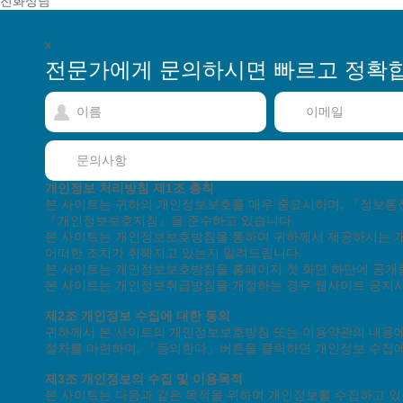
전화상담
x
전문가에게 문의하시면
빠르고 정확
월 ~
고객지원센터
고객상담
월 ~
기술지원
토/일/공휴일은 휴무입니다.
개인정보 처리방침
제1조 총칙
본 사이트는 귀하의 개인정보보호를 매우 중요시하며, 『정보
『개인정보보호지침』을 준수하고 있습니다.
회사소개
단체수강
제휴안내
채용정보
인재채
본 사이트는 개인정보보호방침을 통하여 귀하께서 제공하시는 
어떠한 조치가 취해지고 있는지 알려드립니다.
본 사이트는 개인정보보호방침을 홈페이지 첫 화면 하단에 공개
본 사이트는 개인정보취급방침을 개정하는 경우 웹사이트 공지사
이용약관
개인정
제2조 개인정보 수집에 대한 동의
교육시설 신고 : 
귀하께서 본 사이트의 개인정보보호방침 또는 이용약관의 내용에
사업자등록 : 한국
절차를 마련하여, 「동의한다」버튼을 클릭하면 개인정보 수집에
사업자등록번호 : 410-
제3조 개인정보의 수집 및 이용목적
본 사이트는 다음과 같은 목적을 위하여 개인정보를 수집하고 있
Copyright(C) 한국