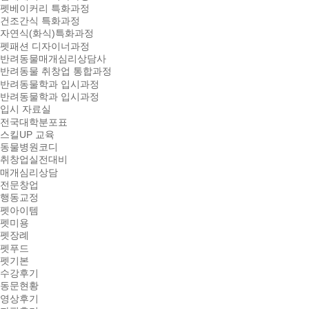
펫베이커리 특화과정
건조간식 특화과정
자연식(화식)특화과정
펫패션 디자이너과정
반려동물매개심리상담사
반려동물 취창업 통합과정
반려동물학과 입시과정
반려동물학과 입시과정
입시 자료실
전국대학분포표
스킬UP 교육
동물병원코디
취창업실전대비
매개심리상담
전문창업
행동교정
펫아이템
펫미용
펫장례
펫푸드
펫기본
수강후기
동문현황
영상후기