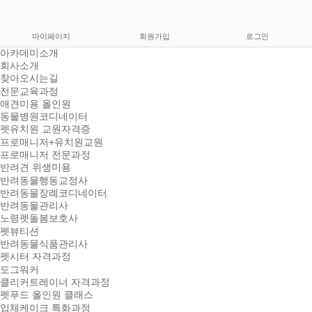
마이페이지
회원가입
로그인
아카데미소개
회사소개
찾아오시는길
전문교육과정
애견미용 올인원
동물병원코디네이터
펫유치원 교원자격증
프로매니저+유치원교원
프로매니저 전문과정
반려견 위생미용
반려동물행동교정사
반려동물장례코디네이터
반려동물관리사
노령펫돌봄보호사
펫뷰티션
반려동물식품관리사
펫시터 자격과정
도그워커
클리커트레이너 자격과정
펫푸드 올인원 클래스
입체케이크 특화과정