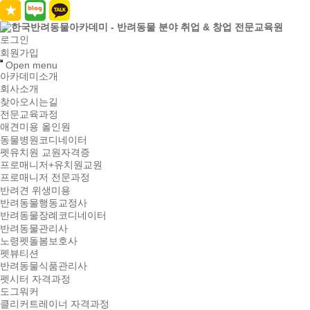
로그인
회원가입
Open menu
아카데미소개
회사소개
찾아오시는길
전문교육과정
애견미용 올인원
동물병원코디네이터
펫유치원 교원자격증
프로매니저+유치원교원
프로매니저 전문과정
반려견 위생미용
반려동물행동교정사
반려동물장례코디네이터
반려동물관리사
노령펫돌봄보호사
펫뷰티션
반려동물식품관리사
펫시터 자격과정
도그워커
클리커트레이너 자격과정