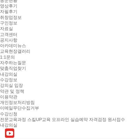
동문현황
영상후기
자필후기
취창업정보
구인정보
자료실
고객센터
공지사항
아카데미뉴스
교육현장갤러리
1:1문의
자주하는질문
맞춤직업찾기
내강의실
수강정보
강의실 입장
약관 및 정책
이용약관
개인정보처리방침
이메일무단수집거부
수강신청
전문교육과정
스킬UP교육
오프라인 실습예약
자격검정 원서접수
내강의실