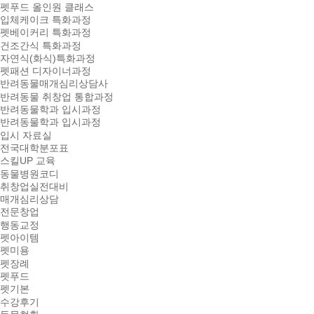
펫푸드 올인원 클래스
입체케이크 특화과정
펫베이커리 특화과정
건조간식 특화과정
자연식(화식)특화과정
펫패션 디자이너과정
반려동물매개심리상담사
반려동물 취창업 통합과정
반려동물학과 입시과정
반려동물학과 입시과정
입시 자료실
전국대학분포표
스킬UP 교육
동물병원코디
취창업실전대비
매개심리상담
전문창업
행동교정
펫아이템
펫미용
펫장례
펫푸드
펫기본
수강후기