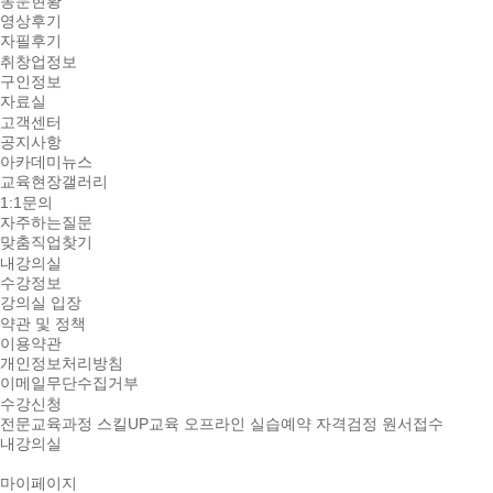
동문현황
영상후기
자필후기
취창업정보
구인정보
자료실
고객센터
공지사항
아카데미뉴스
교육현장갤러리
1:1문의
자주하는질문
맞춤직업찾기
내강의실
수강정보
강의실 입장
약관 및 정책
이용약관
개인정보처리방침
이메일무단수집거부
수강신청
전문교육과정
스킬UP교육
오프라인 실습예약
자격검정 원서접수
내강의실
마이페이지