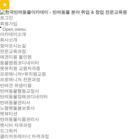
로그인
회원가입
Open menu
아카데미소개
회사소개
찾아오시는길
전문교육과정
애견미용 올인원
동물병원코디네이터
펫유치원 교원자격증
프로매니저+유치원교원
프로매니저 전문과정
반려견 위생미용
반려동물행동교정사
반려동물장례코디네이터
반려동물관리사
노령펫돌봄보호사
펫뷰티션
반려동물식품관리사
펫시터 자격과정
도그워커
클리커트레이너 자격과정