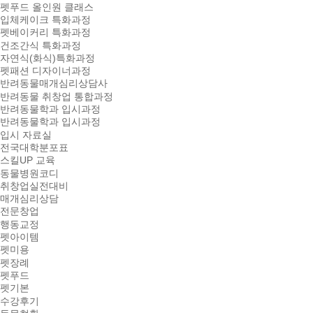
펫푸드 올인원 클래스
입체케이크 특화과정
펫베이커리 특화과정
건조간식 특화과정
자연식(화식)특화과정
펫패션 디자이너과정
반려동물매개심리상담사
반려동물 취창업 통합과정
반려동물학과 입시과정
반려동물학과 입시과정
입시 자료실
전국대학분포표
스킬UP 교육
동물병원코디
취창업실전대비
매개심리상담
전문창업
행동교정
펫아이템
펫미용
펫장례
펫푸드
펫기본
수강후기