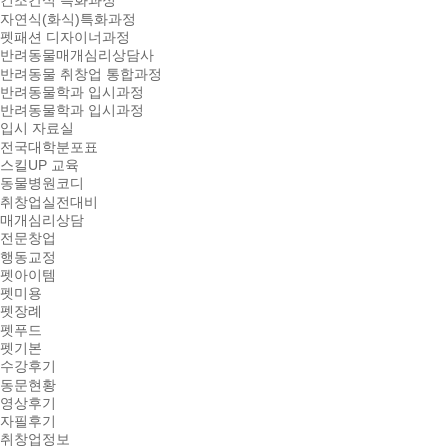
건조간식 특화과정
자연식(화식)특화과정
펫패션 디자이너과정
반려동물매개심리상담사
반려동물 취창업 통합과정
반려동물학과 입시과정
반려동물학과 입시과정
입시 자료실
전국대학분포표
스킬UP 교육
동물병원코디
취창업실전대비
매개심리상담
전문창업
행동교정
펫아이템
펫미용
펫장례
펫푸드
펫기본
수강후기
동문현황
영상후기
자필후기
취창업정보