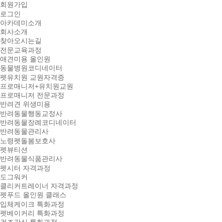
회원가입
로그인
아카데미소개
회사소개
찾아오시는길
전문교육과정
애견미용 올인원
동물병원코디네이터
펫유치원 교원자격증
프로매니저+유치원교원
프로매니저 전문과정
반려견 위생미용
반려동물행동교정사
반려동물장례코디네이터
반려동물관리사
노령펫돌봄보호사
펫뷰티션
반려동물식품관리사
펫시터 자격과정
도그워커
클리커트레이너 자격과정
펫푸드 올인원 클래스
입체케이크 특화과정
펫베이커리 특화과정