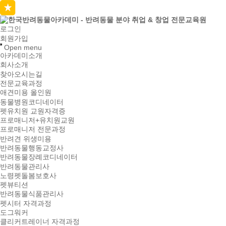
로그인
회원가입
Open menu
아카데미소개
회사소개
찾아오시는길
전문교육과정
애견미용 올인원
동물병원코디네이터
펫유치원 교원자격증
프로매니저+유치원교원
프로매니저 전문과정
반려견 위생미용
반려동물행동교정사
반려동물장례코디네이터
반려동물관리사
노령펫돌봄보호사
펫뷰티션
반려동물식품관리사
펫시터 자격과정
도그워커
클리커트레이너 자격과정