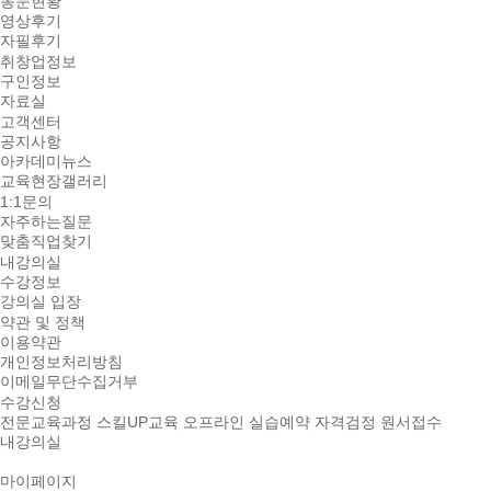
동문현황
영상후기
자필후기
취창업정보
구인정보
자료실
고객센터
공지사항
아카데미뉴스
교육현장갤러리
1:1문의
자주하는질문
맞춤직업찾기
내강의실
수강정보
강의실 입장
약관 및 정책
이용약관
개인정보처리방침
이메일무단수집거부
수강신청
전문교육과정
스킬UP교육
오프라인 실습예약
자격검정 원서접수
내강의실
마이페이지