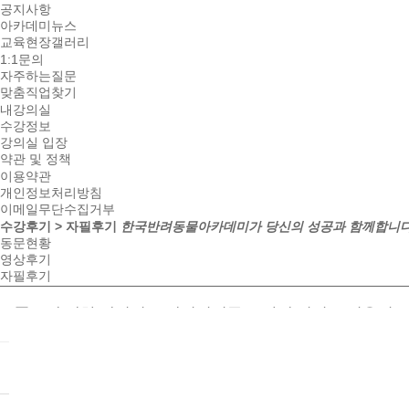
공지사항
아카데미뉴스
교육현장갤러리
1:1문의
자주하는질문
맞춤직업찾기
내강의실
수강정보
강의실 입장
약관 및 정책
이용약관
개인정보처리방침
이메일무단수집거부
수강후기 > 자필후기
한국반려동물아카데미가 당신의 성공과 함께합니다
동문현황
영상후기
자필후기
품종에 대한 재미있는 배경지식들도 알게 되었고 미용법, 리
작성일
19-05-16 09:50