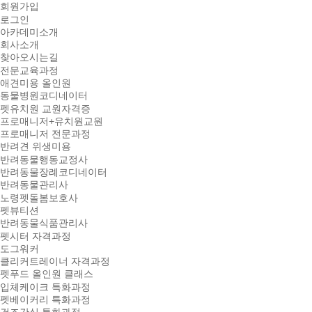
회원가입
로그인
아카데미소개
회사소개
찾아오시는길
전문교육과정
애견미용 올인원
동물병원코디네이터
펫유치원 교원자격증
프로매니저+유치원교원
프로매니저 전문과정
반려견 위생미용
반려동물행동교정사
반려동물장례코디네이터
반려동물관리사
노령펫돌봄보호사
펫뷰티션
반려동물식품관리사
펫시터 자격과정
도그워커
클리커트레이너 자격과정
펫푸드 올인원 클래스
입체케이크 특화과정
펫베이커리 특화과정