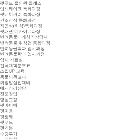
펫푸드 올인원 클래스
입체케이크 특화과정
펫베이커리 특화과정
건조간식 특화과정
자연식(화식)특화과정
펫패션 디자이너과정
반려동물매개심리상담사
반려동물 취창업 통합과정
반려동물학과 입시과정
반려동물학과 입시과정
입시 자료실
전국대학분포표
스킬UP 교육
동물병원코디
취창업실전대비
매개심리상담
전문창업
행동교정
펫아이템
펫미용
펫장례
펫푸드
펫기본
수강후기