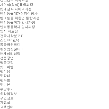
건조간식 특화과정
자연식(화식)특화과정
펫패션 디자이너과정
반려동물매개심리상담사
반려동물 취창업 통합과정
반려동물학과 입시과정
반려동물학과 입시과정
입시 자료실
전국대학분포표
스킬UP 교육
동물병원코디
취창업실전대비
매개심리상담
전문창업
행동교정
펫아이템
펫미용
펫장례
펫푸드
펫기본
수강후기
취창업정보
구인정보
자료실
고객센터