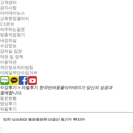
고객센터
공지사항
아카데미뉴스
교육현장갤러리
1:1문의
자주하는질문
맞춤직업찾기
내강의실
수강정보
강의실 입장
약관 및 정책
이용약관
개인정보처리방침
이메일무단수집거부
수강후기 > 자필후기
한국반려동물아카데미가 당신의 성공과
함께합니다.
동문현황
영상후기
자필후기
직접 실습하며 울컥울컥한 마음이 들기도 했지만...