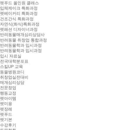
펫푸드 올인원 클래스
입체케이크 특화과정
펫베이커리 특화과정
건조간식 특화과정
자연식(화식)특화과정
펫패션 디자이너과정
반려동물매개심리상담사
반려동물 취창업 통합과정
반려동물학과 입시과정
반려동물학과 입시과정
입시 자료실
전국대학분포표
스킬UP 교육
동물병원코디
취창업실전대비
매개심리상담
전문창업
행동교정
펫아이템
펫미용
펫장례
펫푸드
펫기본
수강후기