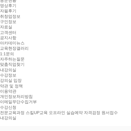
동문현황
영상후기
자필후기
취창업정보
구인정보
자료실
고객센터
공지사항
아카데미뉴스
교육현장갤러리
1:1문의
자주하는질문
맞춤직업찾기
내강의실
수강정보
강의실 입장
약관 및 정책
이용약관
개인정보처리방침
이메일무단수집거부
수강신청
전문교육과정
스킬UP교육
오프라인 실습예약
자격검정 원서접수
내강의실