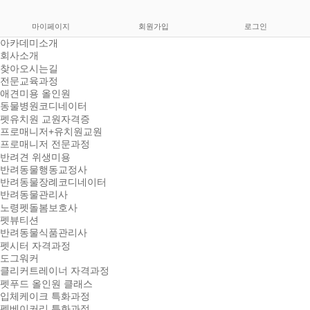
마이페이지
회원가입
로그인
아카데미소개
회사소개
찾아오시는길
전문교육과정
애견미용 올인원
동물병원코디네이터
펫유치원 교원자격증
프로매니저+유치원교원
프로매니저 전문과정
반려견 위생미용
반려동물행동교정사
반려동물장례코디네이터
반려동물관리사
노령펫돌봄보호사
펫뷰티션
반려동물식품관리사
펫시터 자격과정
도그워커
클리커트레이너 자격과정
펫푸드 올인원 클래스
입체케이크 특화과정
펫베이커리 특화과정