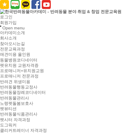
로그인
회원가입
Open menu
아카데미소개
회사소개
찾아오시는길
전문교육과정
애견미용 올인원
동물병원코디네이터
펫유치원 교원자격증
프로매니저+유치원교원
프로매니저 전문과정
반려견 위생미용
반려동물행동교정사
반려동물장례코디네이터
반려동물관리사
노령펫돌봄보호사
펫뷰티션
반려동물식품관리사
펫시터 자격과정
도그워커
클리커트레이너 자격과정