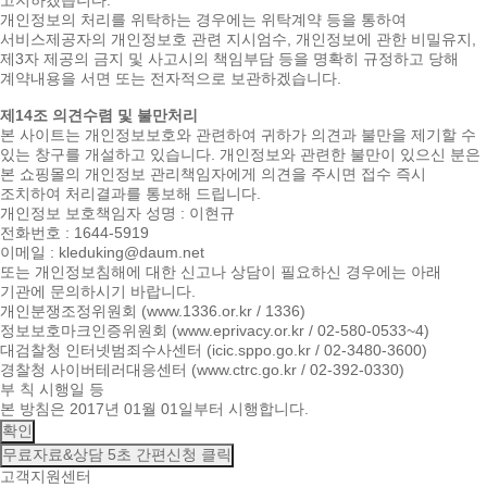
고지하겠습니다.
개인정보의 처리를 위탁하는 경우에는 위탁계약 등을 통하여
서비스제공자의 개인정보호 관련 지시엄수, 개인정보에 관한 비밀유지,
제3자 제공의 금지 및 사고시의 책임부담 등을 명확히 규정하고 당해
계약내용을 서면 또는 전자적으로 보관하겠습니다.
제14조 의견수렴 및 불만처리
본 사이트는 개인정보보호와 관련하여 귀하가 의견과 불만을 제기할 수
있는 창구를 개설하고 있습니다. 개인정보와 관련한 불만이 있으신 분은
본 쇼핑몰의 개인정보 관리책임자에게 의견을 주시면 접수 즉시
조치하여 처리결과를 통보해 드립니다.
개인정보 보호책임자 성명 : 이현규
전화번호 : 1644-5919
이메일 : kleduking@daum.net
또는 개인정보침해에 대한 신고나 상담이 필요하신 경우에는 아래
기관에 문의하시기 바랍니다.
개인분쟁조정위원회 (www.1336.or.kr / 1336)
정보보호마크인증위원회 (www.eprivacy.or.kr / 02-580-0533~4)
대검찰청 인터넷범죄수사센터 (icic.sppo.go.kr / 02-3480-3600)
경찰청 사이버테러대응센터 (www.ctrc.go.kr / 02-392-0330)
부 칙 시행일 등
본 방침은 2017년 01월 01일부터 시행합니다.
확인
무료자료&상담
5초 간편신청 클릭
고객지원센터