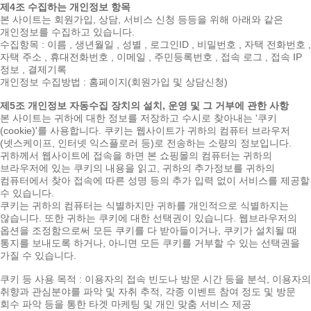
제4조 수집하는 개인정보 항목
본 사이트는 회원가입, 상담, 서비스 신청 등등을 위해 아래와 같은
개인정보를 수집하고 있습니다.
수집항목 : 이름 , 생년월일 , 성별 , 로그인ID , 비밀번호 , 자택 전화번호 ,
자택 주소 , 휴대전화번호 , 이메일 , 주민등록번호 , 접속 로그 , 접속 IP
정보 , 결제기록
개인정보 수집방법 : 홈페이지(회원가입 및 상담신청)
제5조 개인정보 자동수집 장치의 설치, 운영 및 그 거부에 관한 사항
본 사이트는 귀하에 대한 정보를 저장하고 수시로 찾아내는 '쿠키
(cookie)'를 사용합니다. 쿠키는 웹사이트가 귀하의 컴퓨터 브라우저
(넷스케이프, 인터넷 익스플로러 등)로 전송하는 소량의 정보입니다.
귀하께서 웹사이트에 접속을 하면 본 쇼핑몰의 컴퓨터는 귀하의
브라우저에 있는 쿠키의 내용을 읽고, 귀하의 추가정보를 귀하의
컴퓨터에서 찾아 접속에 따른 성명 등의 추가 입력 없이 서비스를 제공할
수 있습니다.
쿠키는 귀하의 컴퓨터는 식별하지만 귀하를 개인적으로 식별하지는
않습니다. 또한 귀하는 쿠키에 대한 선택권이 있습니다. 웹브라우저의
옵션을 조정함으로써 모든 쿠키를 다 받아들이거나, 쿠키가 설치될 때
통지를 보내도록 하거나, 아니면 모든 쿠키를 거부할 수 있는 선택권을
가질 수 있습니다.
쿠키 등 사용 목적 : 이용자의 접속 빈도나 방문 시간 등을 분석, 이용자의
취향과 관심분야를 파악 및 자취 추적, 각종 이벤트 참여 정도 및 방문
회수 파악 등을 통한 타겟 마케팅 및 개인 맞춤 서비스 제공