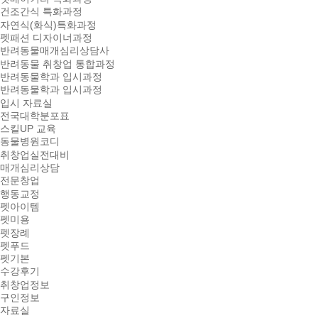
건조간식 특화과정
자연식(화식)특화과정
펫패션 디자이너과정
반려동물매개심리상담사
반려동물 취창업 통합과정
반려동물학과 입시과정
반려동물학과 입시과정
입시 자료실
전국대학분포표
스킬UP 교육
동물병원코디
취창업실전대비
매개심리상담
전문창업
행동교정
펫아이템
펫미용
펫장례
펫푸드
펫기본
수강후기
취창업정보
구인정보
자료실