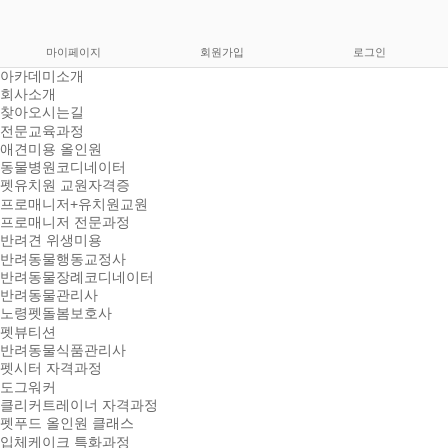
마이페이지
회원가입
로그인
아카데미소개
회사소개
찾아오시는길
전문교육과정
애견미용 올인원
동물병원코디네이터
펫유치원 교원자격증
프로매니저+유치원교원
프로매니저 전문과정
반려견 위생미용
반려동물행동교정사
반려동물장례코디네이터
반려동물관리사
노령펫돌봄보호사
펫뷰티션
반려동물식품관리사
펫시터 자격과정
도그워커
클리커트레이너 자격과정
펫푸드 올인원 클래스
입체케이크 특화과정