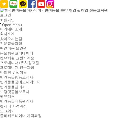
로그인
회원가입
Open menu
아카데미소개
회사소개
찾아오시는길
전문교육과정
애견미용 올인원
동물병원코디네이터
펫유치원 교원자격증
프로매니저+유치원교원
프로매니저 전문과정
반려견 위생미용
반려동물행동교정사
반려동물장례코디네이터
반려동물관리사
노령펫돌봄보호사
펫뷰티션
반려동물식품관리사
펫시터 자격과정
도그워커
클리커트레이너 자격과정