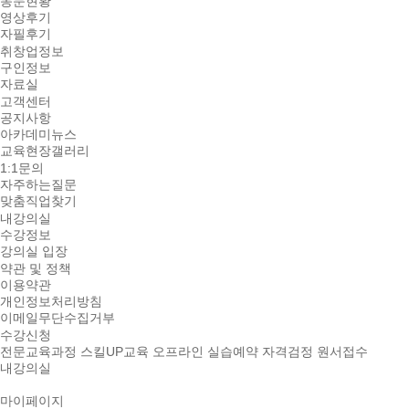
동문현황
영상후기
자필후기
취창업정보
구인정보
자료실
고객센터
공지사항
아카데미뉴스
교육현장갤러리
1:1문의
자주하는질문
맞춤직업찾기
내강의실
수강정보
강의실 입장
약관 및 정책
이용약관
개인정보처리방침
이메일무단수집거부
수강신청
전문교육과정
스킬UP교육
오프라인 실습예약
자격검정 원서접수
내강의실
마이페이지