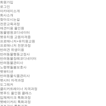
회원가입
로그인
아카데미소개
회사소개
찾아오시는길
전문교육과정
애견미용 올인원
동물병원코디네이터
펫유치원 교원자격증
프로매니저+유치원교원
프로매니저 전문과정
반려견 위생미용
반려동물행동교정사
반려동물장례코디네이터
반려동물관리사
노령펫돌봄보호사
펫뷰티션
반려동물식품관리사
펫시터 자격과정
도그워커
클리커트레이너 자격과정
펫푸드 올인원 클래스
입체케이크 특화과정
펫베이커리 특화과정