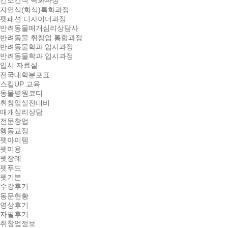
건조간식 특화과정
자연식(화식)특화과정
펫패션 디자이너과정
반려동물매개심리상담사
반려동물 취창업 통합과정
반려동물학과 입시과정
반려동물학과 입시과정
입시 자료실
전국대학분포표
스킬UP 교육
동물병원코디
취창업실전대비
매개심리상담
전문창업
행동교정
펫아이템
펫미용
펫장례
펫푸드
펫기본
수강후기
동문현황
영상후기
자필후기
취창업정보