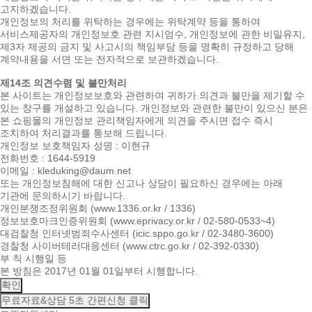
고지하겠습니다.
개인정보의 처리를 위탁하는 경우에는 위탁계약 등을 통하여
서비스제공자의 개인정보호 관련 지시엄수, 개인정보에 관한 비밀유지,
제3자 제공의 금지 및 사고시의 책임부담 등을 명확히 규정하고 당해
계약내용을 서면 또는 전자적으로 보관하겠습니다.
제14조 의견수렴 및 불만처리
본 사이트는 개인정보보호와 관련하여 귀하가 의견과 불만을 제기할 수
있는 창구를 개설하고 있습니다. 개인정보와 관련한 불만이 있으신 분은
본 쇼핑몰의 개인정보 관리책임자에게 의견을 주시면 접수 즉시
조치하여 처리결과를 통보해 드립니다.
개인정보 보호책임자 성명 : 이현규
전화번호 : 1644-5919
이메일 : kleduking@daum.net
또는 개인정보침해에 대한 신고나 상담이 필요하신 경우에는 아래
기관에 문의하시기 바랍니다.
개인분쟁조정위원회 (www.1336.or.kr / 1336)
정보보호마크인증위원회 (www.eprivacy.or.kr / 02-580-0533~4)
대검찰청 인터넷범죄수사센터 (icic.sppo.go.kr / 02-3480-3600)
경찰청 사이버테러대응센터 (www.ctrc.go.kr / 02-392-0330)
부 칙 시행일 등
본 방침은 2017년 01월 01일부터 시행합니다.
확인
무료자료&상담
5초 간편신청 클릭