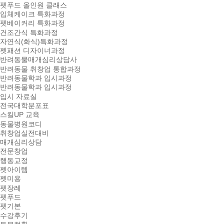
펫푸드 올인원 클래스
입체케이크 특화과정
펫베이커리 특화과정
건조간식 특화과정
자연식(화식)특화과정
펫패션 디자이너과정
반려동물매개심리상담사
반려동물 취창업 통합과정
반려동물학과 입시과정
반려동물학과 입시과정
입시 자료실
전국대학분포표
스킬UP 교육
동물병원코디
취창업실전대비
매개심리상담
전문창업
행동교정
펫아이템
펫미용
펫장례
펫푸드
펫기본
수강후기