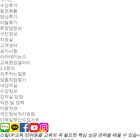
수강후기
동문현황
영상후기
자필후기
취창업정보
구인정보
자료실
고객센터
공지사항
아카데미뉴스
교육현장갤러리
1:1문의
자주하는질문
맞춤직업찾기
내강의실
수강정보
강의실 입장
약관 및 정책
이용약관
개인정보처리방침
이메일무단수집거부
스킬UP교육
반려동물 교육의 꼭 필요한 핵심 성공 전략을 배울 수 있습니