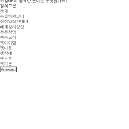
스킬UP이 필요한 분야는 무엇인가요?
강의구분
전체
동물병원코디
취창업실전대비
매개심리상담
전문창업
행동교정
펫아이템
펫미용
펫장례
펫푸드
펫기본
Previous