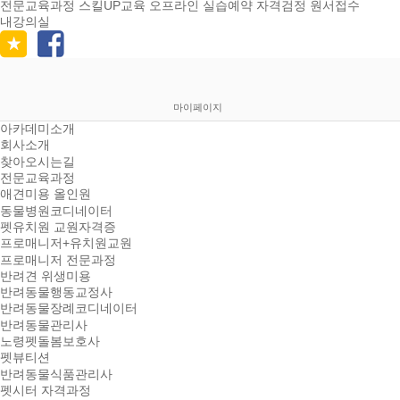
전문교육과정
스킬UP교육
오프라인 실습예약
자격검정 원서접수
내강의실
마이페이지
아카데미소개
회사소개
찾아오시는길
전문교육과정
애견미용 올인원
동물병원코디네이터
펫유치원 교원자격증
프로매니저+유치원교원
프로매니저 전문과정
반려견 위생미용
반려동물행동교정사
반려동물장례코디네이터
반려동물관리사
노령펫돌봄보호사
펫뷰티션
반려동물식품관리사
펫시터 자격과정