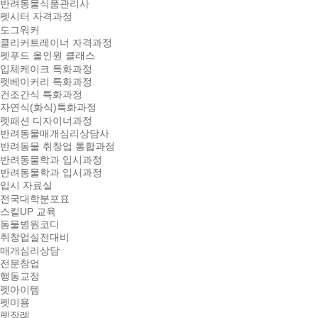
반려동물식품관리사
펫시터 자격과정
도그워커
클리커트레이너 자격과정
펫푸드 올인원 클래스
입체케이크 특화과정
펫베이커리 특화과정
건조간식 특화과정
자연식(화식)특화과정
펫패션 디자이너과정
반려동물매개심리상담사
반려동물 취창업 통합과정
반려동물학과 입시과정
반려동물학과 입시과정
입시 자료실
전국대학분포표
스킬UP 교육
동물병원코디
취창업실전대비
매개심리상담
전문창업
행동교정
펫아이템
펫미용
펫장례