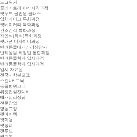
도그워커
클리커트레이너 자격과정
펫푸드 올인원 클래스
입체케이크 특화과정
펫베이커리 특화과정
건조간식 특화과정
자연식(화식)특화과정
펫패션 디자이너과정
반려동물매개심리상담사
반려동물 취창업 통합과정
반려동물학과 입시과정
반려동물학과 입시과정
입시 자료실
전국대학분포표
스킬UP 교육
동물병원코디
취창업실전대비
매개심리상담
전문창업
행동교정
펫아이템
펫미용
펫장례
펫푸드
펫기본