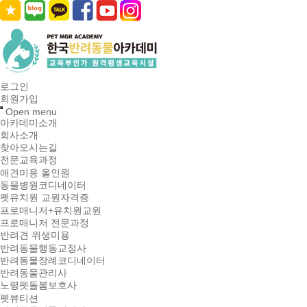
로그인
회원가입
Open menu
아카데미소개
회사소개
찾아오시는길
전문교육과정
애견미용 올인원
동물병원코디네이터
펫유치원 교원자격증
프로매니저+유치원교원
프로매니저 전문과정
반려견 위생미용
반려동물행동교정사
반려동물장례코디네이터
반려동물관리사
노령펫돌봄보호사
펫뷰티션