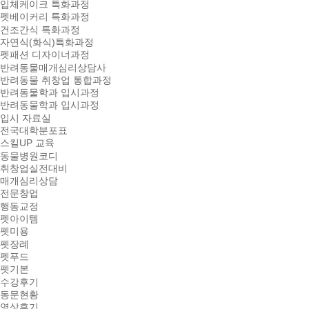
입체케이크 특화과정
펫베이커리 특화과정
건조간식 특화과정
자연식(화식)특화과정
펫패션 디자이너과정
반려동물매개심리상담사
반려동물 취창업 통합과정
반려동물학과 입시과정
반려동물학과 입시과정
입시 자료실
전국대학분포표
스킬UP 교육
동물병원코디
취창업실전대비
매개심리상담
전문창업
행동교정
펫아이템
펫미용
펫장례
펫푸드
펫기본
수강후기
동문현황
영상후기