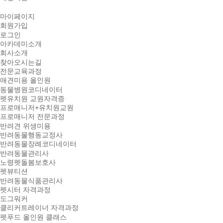
마이페이지
회원가입
로그인
아카데미소개
회사소개
찾아오시는길
전문교육과정
애견미용 올인원
동물병원코디네이터
펫유치원 교원자격증
프로매니저+유치원교원
프로매니저 전문과정
반려견 위생미용
반려동물행동교정사
반려동물장례코디네이터
반려동물관리사
노령펫돌봄보호사
펫뷰티션
반려동물식품관리사
펫시터 자격과정
도그워커
클리커트레이너 자격과정
펫푸드 올인원 클래스