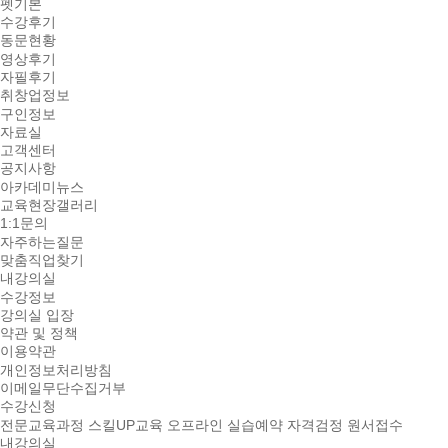
펫기본
수강후기
동문현황
영상후기
자필후기
취창업정보
구인정보
자료실
고객센터
공지사항
아카데미뉴스
교육현장갤러리
1:1문의
자주하는질문
맞춤직업찾기
내강의실
수강정보
강의실 입장
약관 및 정책
이용약관
개인정보처리방침
이메일무단수집거부
수강신청
전문교육과정
스킬UP교육
오프라인 실습예약
자격검정 원서접수
내강의실