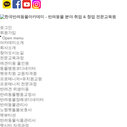
로그인
회원가입
Open menu
아카데미소개
회사소개
찾아오시는길
전문교육과정
애견미용 올인원
동물병원코디네이터
펫유치원 교원자격증
프로매니저+유치원교원
프로매니저 전문과정
반려견 위생미용
반려동물행동교정사
반려동물장례코디네이터
반려동물관리사
노령펫돌봄보호사
펫뷰티션
반려동물식품관리사
펫시터 자격과정