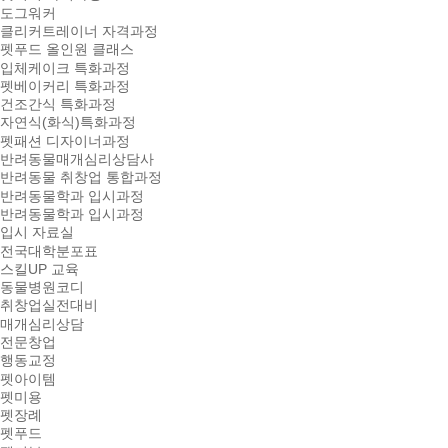
도그워커
클리커트레이너 자격과정
펫푸드 올인원 클래스
입체케이크 특화과정
펫베이커리 특화과정
건조간식 특화과정
자연식(화식)특화과정
펫패션 디자이너과정
반려동물매개심리상담사
반려동물 취창업 통합과정
반려동물학과 입시과정
반려동물학과 입시과정
입시 자료실
전국대학분포표
스킬UP 교육
동물병원코디
취창업실전대비
매개심리상담
전문창업
행동교정
펫아이템
펫미용
펫장례
펫푸드