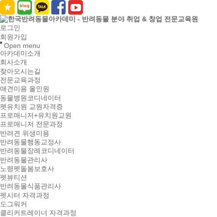
로그인
회원가입
Open menu
아카데미소개
회사소개
찾아오시는길
전문교육과정
애견미용 올인원
동물병원코디네이터
펫유치원 교원자격증
프로매니저+유치원교원
프로매니저 전문과정
반려견 위생미용
반려동물행동교정사
반려동물장례코디네이터
반려동물관리사
노령펫돌봄보호사
펫뷰티션
반려동물식품관리사
펫시터 자격과정
도그워커
클리커트레이너 자격과정