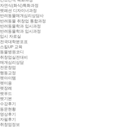
건조간식 특화과정
자연식(화식)특화과정
펫패션 디자이너과정
반려동물매개심리상담사
반려동물 취창업 통합과정
반려동물학과 입시과정
반려동물학과 입시과정
입시 자료실
전국대학분포표
스킬UP 교육
동물병원코디
취창업실전대비
매개심리상담
전문창업
행동교정
펫아이템
펫미용
펫장례
펫푸드
펫기본
수강후기
동문현황
영상후기
자필후기
취창업정보