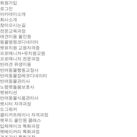
회원가입
로그인
아카데미소개
회사소개
찾아오시는길
전문교육과정
애견미용 올인원
동물병원코디네이터
펫유치원 교원자격증
프로매니저+유치원교원
프로매니저 전문과정
반려견 위생미용
반려동물행동교정사
반려동물장례코디네이터
반려동물관리사
노령펫돌봄보호사
펫뷰티션
반려동물식품관리사
펫시터 자격과정
도그워커
클리커트레이너 자격과정
펫푸드 올인원 클래스
입체케이크 특화과정
펫베이커리 특화과정