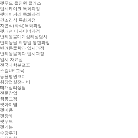
펫푸드 올인원 클래스
입체케이크 특화과정
펫베이커리 특화과정
건조간식 특화과정
자연식(화식)특화과정
펫패션 디자이너과정
반려동물매개심리상담사
반려동물 취창업 통합과정
반려동물학과 입시과정
반려동물학과 입시과정
입시 자료실
전국대학분포표
스킬UP 교육
동물병원코디
취창업실전대비
매개심리상담
전문창업
행동교정
펫아이템
펫미용
펫장례
펫푸드
펫기본
수강후기