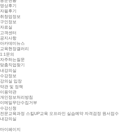
동문현황
영상후기
자필후기
취창업정보
구인정보
자료실
고객센터
공지사항
아카데미뉴스
교육현장갤러리
1:1문의
자주하는질문
맞춤직업찾기
내강의실
수강정보
강의실 입장
약관 및 정책
이용약관
개인정보처리방침
이메일무단수집거부
수강신청
전문교육과정
스킬UP교육
오프라인 실습예약
자격검정 원서접수
내강의실
마이페이지