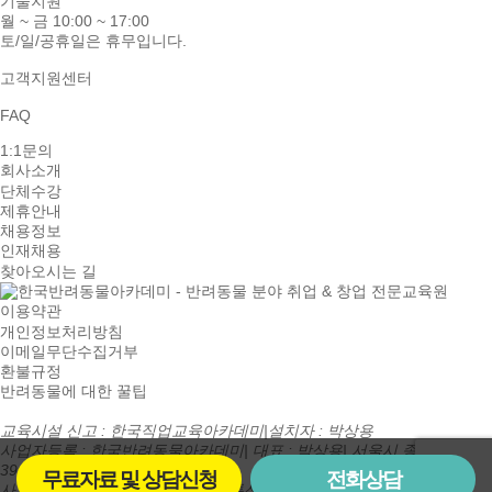
기술지원
월 ~ 금 10:00 ~ 17:00
토/일/공휴일은 휴무입니다.
고객지원센터
FAQ
1:1문의
회사소개
단체수강
제휴안내
채용정보
인재채용
찾아오시는 길
이용약관
개인정보처리방침
이메일무단수집거부
환불규정
반려동물에 대한 꿀팁
교육시설 신고 : 한국직업교육아카데미
|
설치자 : 박상용
사업자등록 : 한국반려동물아카데미
|
대표 : 박상용
|
서울시 종로구 종로
394, 301호(숭인동)
무료자료 및 상담신청
전화상담
사업자등록번호 : 410-88-00205
|
통신판매업신고번호 : 제 2016-서울