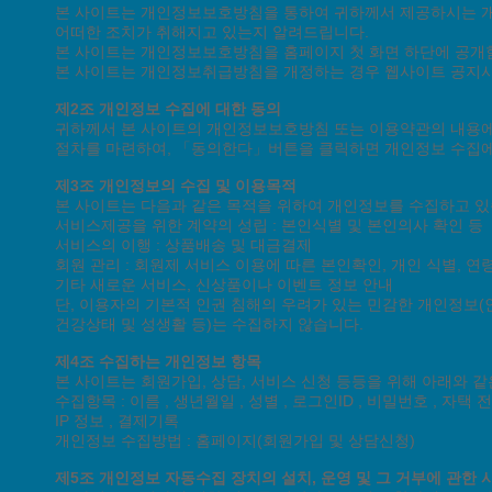
회사소개
단체수강
제휴안내
채용정보
인재채
본 사이트는 개인정보보호방침을 통하여 귀하께서 제공하시는 
어떠한 조치가 취해지고 있는지 알려드립니다.
본 사이트는 개인정보보호방침을 홈페이지 첫 화면 하단에 공개
본 사이트는 개인정보취급방침을 개정하는 경우 웹사이트 공지사
이용약관
개인정
제2조 개인정보 수집에 대한 동의
귀하께서 본 사이트의 개인정보보호방침 또는 이용약관의 내용에
교육시설 신고 : 
절차를 마련하여, 「동의한다」버튼을 클릭하면 개인정보 수집에
사업자등록 : 한국
사업자등록번호 : 410-
제3조 개인정보의 수집 및 이용목적
본 사이트는 다음과 같은 목적을 위하여 개인정보를 수집하고 있
Copyright(C) 한국
서비스제공을 위한 계약의 성립 : 본인식별 및 본인의사 확인 등
서비스의 이행 : 상품배송 및 대금결제
회원 관리 : 회원제 서비스 이용에 따른 본인확인, 개인 식별, 
기타 새로운 서비스, 신상품이나 이벤트 정보 안내
단, 이용자의 기본적 인권 침해의 우려가 있는 민감한 개인정보(인종
건강상태 및 성생활 등)는 수집하지 않습니다.
제4조 수집하는 개인정보 항목
본 사이트는 회원가입, 상담, 서비스 신청 등등을 위해 아래와 
수집항목 : 이름 , 생년월일 , 성별 , 로그인ID , 비밀번호 , 자택
IP 정보 , 결제기록
개인정보 수집방법 : 홈페이지(회원가입 및 상담신청)
제5조 개인정보 자동수집 장치의 설치, 운영 및 그 거부에 관한 