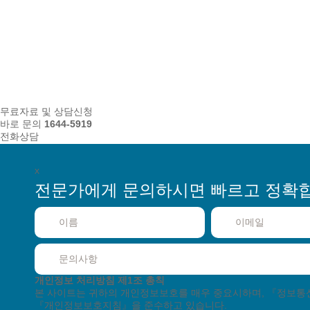
무료자료 및 상담신청
바로 문의
1644-5919
전화상담
x
전문가에게 문의하시면
빠르고 정확
월 ~
고객지원센터
고객상담
월 ~
기술지원
토/일/공휴일은 휴무입니다.
개인정보 처리방침
제1조 총칙
본 사이트는 귀하의 개인정보보호를 매우 중요시하며, 『정보
『개인정보보호지침』을 준수하고 있습니다.