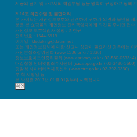
제공의 금지 및 사고시의 책임부담 등을 명확히 규정하고 당해 
제14조 의견수렴 및 불만처리
본 사이트는 개인정보보호와 관련하여 귀하가 의견과 불만을 제기
분은 본 쇼핑몰의 개인정보 관리책임자에게 의견을 주시면 접수
개인정보 보호책임자 성명 : 이현규
전화번호 : 1644-5919
이메일 : kleduking@daum.net
또는 개인정보침해에 대한 신고나 상담이 필요하신 경우에는 아
개인분쟁조정위원회 (www.1336.or.kr / 1336)
정보보호마크인증위원회 (www.eprivacy.or.kr / 02-580-0533~4)
대검찰청 인터넷범죄수사센터 (icic.sppo.go.kr / 02-3480-3600)
경찰청 사이버테러대응센터 (www.ctrc.go.kr / 02-392-0330)
부 칙 시행일 등
본 방침은 2017년 01월 01일부터 시행합니다.
확인