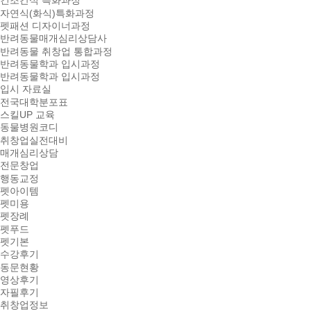
건조간식 특화과정
자연식(화식)특화과정
펫패션 디자이너과정
반려동물매개심리상담사
반려동물 취창업 통합과정
반려동물학과 입시과정
반려동물학과 입시과정
입시 자료실
전국대학분포표
스킬UP 교육
동물병원코디
취창업실전대비
매개심리상담
전문창업
행동교정
펫아이템
펫미용
펫장례
펫푸드
펫기본
수강후기
동문현황
영상후기
자필후기
취창업정보