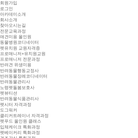
회원가입
로그인
아카데미소개
회사소개
찾아오시는길
전문교육과정
애견미용 올인원
동물병원코디네이터
펫유치원 교원자격증
프로매니저+유치원교원
프로매니저 전문과정
반려견 위생미용
반려동물행동교정사
반려동물장례코디네이터
반려동물관리사
노령펫돌봄보호사
펫뷰티션
반려동물식품관리사
펫시터 자격과정
도그워커
클리커트레이너 자격과정
펫푸드 올인원 클래스
입체케이크 특화과정
펫베이커리 특화과정