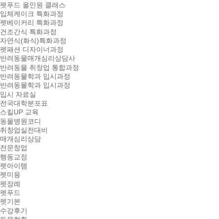
펫푸드 올인원 클래스
입체케이크 특화과정
펫베이커리 특화과정
건조간식 특화과정
자연식(화식)특화과정
펫패션 디자이너과정
반려동물매개심리상담사
반려동물 취창업 통합과정
반려동물학과 입시과정
반려동물학과 입시과정
입시 자료실
전국대학분포표
스킬UP 교육
동물병원코디
취창업실전대비
매개심리상담
전문창업
행동교정
펫아이템
펫미용
펫장례
펫푸드
펫기본
수강후기