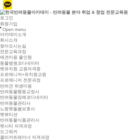
로그인
회원가입
Open menu
아카데미소개
회사소개
찾아오시는길
전문교육과정
애견미용 올인원
동물병원코디네이터
펫유치원 교원자격증
프로매니저+유치원교원
프로매니저 전문과정
반려견 위생미용
반려동물행동교정사
반려동물장례코디네이터
반려동물관리사
노령펫돌봄보호사
펫뷰티션
반려동물식품관리사
펫시터 자격과정
도그워커
클리커트레이너 자격과정