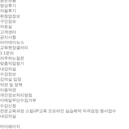
동문현황
영상후기
자필후기
취창업정보
구인정보
자료실
고객센터
공지사항
아카데미뉴스
교육현장갤러리
1:1문의
자주하는질문
맞춤직업찾기
내강의실
수강정보
강의실 입장
약관 및 정책
이용약관
개인정보처리방침
이메일무단수집거부
수강신청
전문교육과정
스킬UP교육
오프라인 실습예약
자격검정 원서접수
내강의실
마이페이지