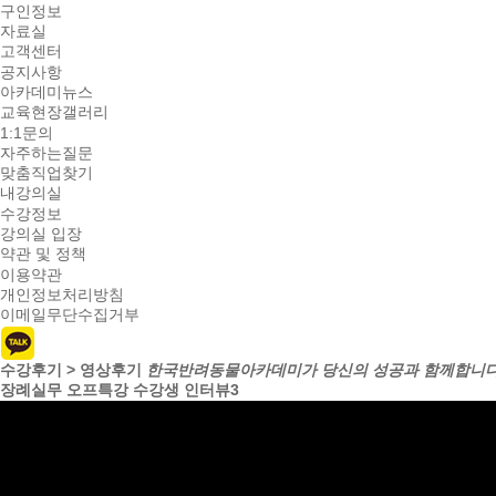
구인정보
자료실
고객센터
공지사항
아카데미뉴스
교육현장갤러리
1:1문의
자주하는질문
맞춤직업찾기
내강의실
수강정보
강의실 입장
약관 및 정책
이용약관
개인정보처리방침
이메일무단수집거부
수강후기 > 영상후기
한국반려동물아카데미가 당신의 성공과 함께합니다
장례실무 오프특강 수강생 인터뷰3