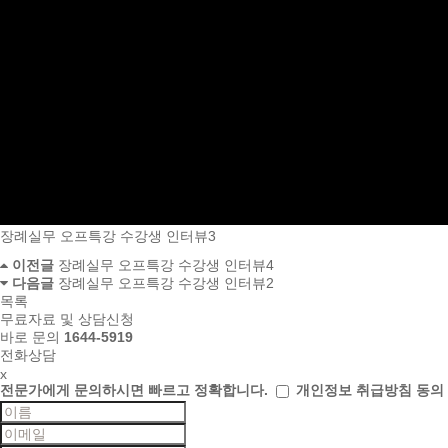
장례실무 오프특강 수강생 인터뷰3
이전글
장례실무 오프특강 수강생 인터뷰4
다음글
장례실무 오프특강 수강생 인터뷰2
목록
무료자료 및 상담신청
바로 문의
1644-5919
전화상담
x
전문가에게 문의하시면
빠르고 정확합니다.
개인정보 취급방침 동의