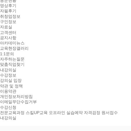
동문현황
영상후기
자필후기
취창업정보
구인정보
자료실
고객센터
공지사항
아카데미뉴스
교육현장갤러리
1:1문의
자주하는질문
맞춤직업찾기
내강의실
수강정보
강의실 입장
약관 및 정책
이용약관
개인정보처리방침
이메일무단수집거부
수강신청
전문교육과정
스킬UP교육
오프라인 실습예약
자격검정 원서접수
내강의실