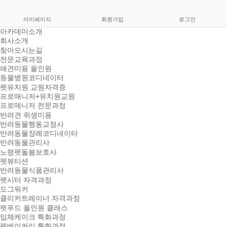
마이페이지
회원가입
로그인
아카데미소개
회사소개
찾아오시는길
전문교육과정
애견미용 올인원
동물병원코디네이터
펫유치원 교원자격증
프로매니저+유치원교원
프로매니저 전문과정
반려견 위생미용
반려동물행동교정사
반려동물장례코디네이터
반려동물관리사
노령펫돌봄보호사
펫뷰티션
반려동물식품관리사
펫시터 자격과정
도그워커
클리커트레이너 자격과정
펫푸드 올인원 클래스
입체케이크 특화과정
펫베이커리 특화과정