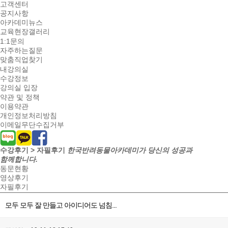
고객센터
공지사항
아카데미뉴스
교육현장갤러리
1:1문의
자주하는질문
맞춤직업찾기
내강의실
수강정보
강의실 입장
약관 및 정책
이용약관
개인정보처리방침
이메일무단수집거부
수강후기 > 자필후기
한국반려동물아카데미가 당신의 성공과
함께합니다.
동문현황
영상후기
자필후기
모두 모두 잘 만들고 아이디어도 넘침...