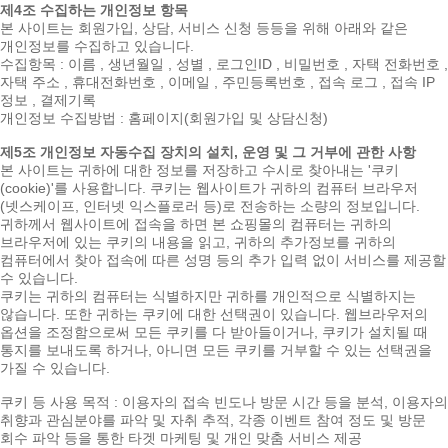
제4조 수집하는 개인정보 항목
본 사이트는 회원가입, 상담, 서비스 신청 등등을 위해 아래와 같은
개인정보를 수집하고 있습니다.
수집항목 : 이름 , 생년월일 , 성별 , 로그인ID , 비밀번호 , 자택 전화번호 ,
자택 주소 , 휴대전화번호 , 이메일 , 주민등록번호 , 접속 로그 , 접속 IP
정보 , 결제기록
개인정보 수집방법 : 홈페이지(회원가입 및 상담신청)
제5조 개인정보 자동수집 장치의 설치, 운영 및 그 거부에 관한 사항
본 사이트는 귀하에 대한 정보를 저장하고 수시로 찾아내는 '쿠키
(cookie)'를 사용합니다. 쿠키는 웹사이트가 귀하의 컴퓨터 브라우저
(넷스케이프, 인터넷 익스플로러 등)로 전송하는 소량의 정보입니다.
귀하께서 웹사이트에 접속을 하면 본 쇼핑몰의 컴퓨터는 귀하의
브라우저에 있는 쿠키의 내용을 읽고, 귀하의 추가정보를 귀하의
컴퓨터에서 찾아 접속에 따른 성명 등의 추가 입력 없이 서비스를 제공할
수 있습니다.
쿠키는 귀하의 컴퓨터는 식별하지만 귀하를 개인적으로 식별하지는
않습니다. 또한 귀하는 쿠키에 대한 선택권이 있습니다. 웹브라우저의
옵션을 조정함으로써 모든 쿠키를 다 받아들이거나, 쿠키가 설치될 때
통지를 보내도록 하거나, 아니면 모든 쿠키를 거부할 수 있는 선택권을
가질 수 있습니다.
쿠키 등 사용 목적 : 이용자의 접속 빈도나 방문 시간 등을 분석, 이용자의
취향과 관심분야를 파악 및 자취 추적, 각종 이벤트 참여 정도 및 방문
회수 파악 등을 통한 타겟 마케팅 및 개인 맞춤 서비스 제공