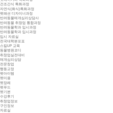
건조간식 특화과정
자연식(화식)특화과정
펫패션 디자이너과정
반려동물매개심리상담사
반려동물 취창업 통합과정
반려동물학과 입시과정
반려동물학과 입시과정
입시 자료실
전국대학분포표
스킬UP 교육
동물병원코디
취창업실전대비
매개심리상담
전문창업
행동교정
펫아이템
펫미용
펫장례
펫푸드
펫기본
수강후기
취창업정보
구인정보
자료실