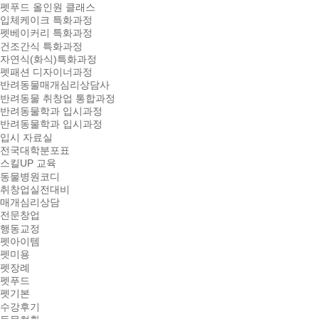
펫푸드 올인원 클래스
입체케이크 특화과정
펫베이커리 특화과정
건조간식 특화과정
자연식(화식)특화과정
펫패션 디자이너과정
반려동물매개심리상담사
반려동물 취창업 통합과정
반려동물학과 입시과정
반려동물학과 입시과정
입시 자료실
전국대학분포표
스킬UP 교육
동물병원코디
취창업실전대비
매개심리상담
전문창업
행동교정
펫아이템
펫미용
펫장례
펫푸드
펫기본
수강후기