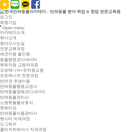
로그인
회원가입
Open menu
아카데미소개
회사소개
찾아오시는길
전문교육과정
애견미용 올인원
동물병원코디네이터
펫유치원 교원자격증
프로매니저+유치원교원
프로매니저 전문과정
반려견 위생미용
반려동물행동교정사
반려동물장례코디네이터
반려동물관리사
노령펫돌봄보호사
펫뷰티션
반려동물식품관리사
펫시터 자격과정
도그워커
클리커트레이너 자격과정