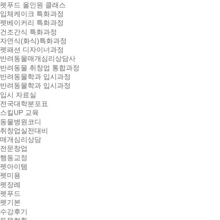
펫푸드 올인원 클래스
입체케이크 특화과정
펫베이커리 특화과정
건조간식 특화과정
자연식(화식)특화과정
펫패션 디자이너과정
반려동물매개심리상담사
반려동물 취창업 통합과정
반려동물학과 입시과정
반려동물학과 입시과정
입시 자료실
전국대학분포표
스킬UP 교육
동물병원코디
취창업실전대비
매개심리상담
전문창업
행동교정
펫아이템
펫미용
펫장례
펫푸드
펫기본
수강후기