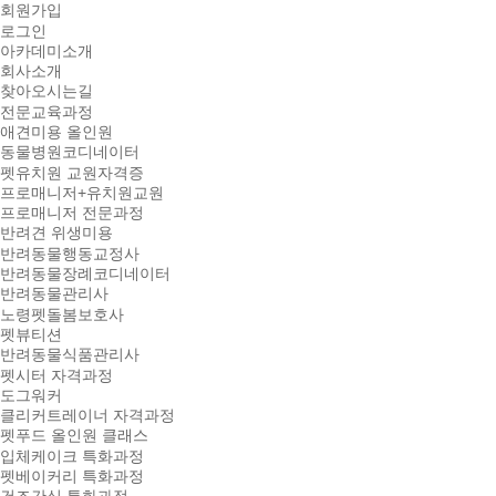
회원가입
로그인
아카데미소개
회사소개
찾아오시는길
전문교육과정
애견미용 올인원
동물병원코디네이터
펫유치원 교원자격증
프로매니저+유치원교원
프로매니저 전문과정
반려견 위생미용
반려동물행동교정사
반려동물장례코디네이터
반려동물관리사
노령펫돌봄보호사
펫뷰티션
반려동물식품관리사
펫시터 자격과정
도그워커
클리커트레이너 자격과정
펫푸드 올인원 클래스
입체케이크 특화과정
펫베이커리 특화과정