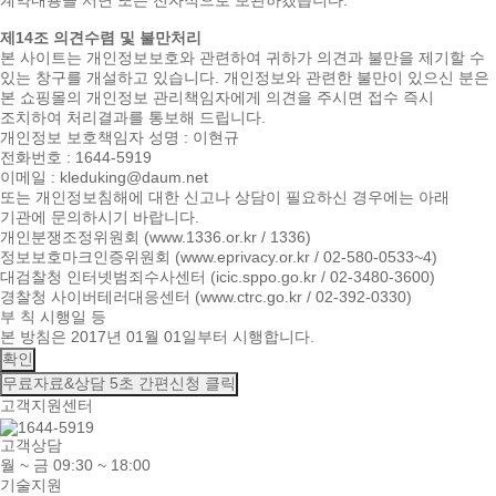
계약내용을 서면 또는 전자적으로 보관하겠습니다.
제14조 의견수렴 및 불만처리
본 사이트는 개인정보보호와 관련하여 귀하가 의견과 불만을 제기할 수
있는 창구를 개설하고 있습니다. 개인정보와 관련한 불만이 있으신 분은
본 쇼핑몰의 개인정보 관리책임자에게 의견을 주시면 접수 즉시
조치하여 처리결과를 통보해 드립니다.
개인정보 보호책임자 성명 : 이현규
전화번호 : 1644-5919
이메일 : kleduking@daum.net
또는 개인정보침해에 대한 신고나 상담이 필요하신 경우에는 아래
기관에 문의하시기 바랍니다.
개인분쟁조정위원회 (www.1336.or.kr / 1336)
정보보호마크인증위원회 (www.eprivacy.or.kr / 02-580-0533~4)
대검찰청 인터넷범죄수사센터 (icic.sppo.go.kr / 02-3480-3600)
경찰청 사이버테러대응센터 (www.ctrc.go.kr / 02-392-0330)
부 칙 시행일 등
본 방침은 2017년 01월 01일부터 시행합니다.
확인
무료자료&상담
5초 간편신청 클릭
고객지원센터
고객상담
월 ~ 금 09:30 ~ 18:00
기술지원