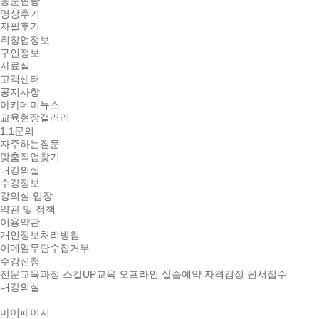
동문현황
영상후기
자필후기
취창업정보
구인정보
자료실
고객센터
공지사항
아카데미뉴스
교육현장갤러리
1:1문의
자주하는질문
맞춤직업찾기
내강의실
수강정보
강의실 입장
약관 및 정책
이용약관
개인정보처리방침
이메일무단수집거부
수강신청
전문교육과정
스킬UP교육
오프라인 실습예약
자격검정 원서접수
내강의실
마이페이지