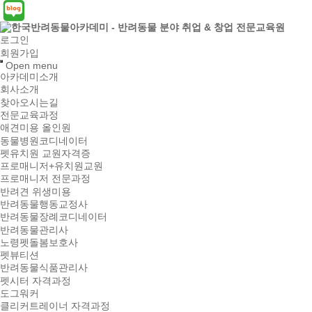
로그인
회원가입
Open menu
아카데미소개
회사소개
찾아오시는길
전문교육과정
애견미용 올인원
동물병원코디네이터
펫유치원 교원자격증
프로매니저+유치원교원
프로매니저 전문과정
반려견 위생미용
반려동물행동교정사
반려동물장례코디네이터
반려동물관리사
노령펫돌봄보호사
펫뷰티션
반려동물식품관리사
펫시터 자격과정
도그워커
클리커트레이너 자격과정