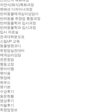
건조간식 특화과정
자연식(화식)특화과정
펫패션 디자이너과정
반려동물매개심리상담사
반려동물 취창업 통합과정
반려동물학과 입시과정
반려동물학과 입시과정
입시 자료실
전국대학분포표
스킬UP 교육
동물병원코디
취창업실전대비
매개심리상담
전문창업
행동교정
펫아이템
펫미용
펫장례
펫푸드
펫기본
수강후기
동문현황
영상후기
자필후기
취창업정보