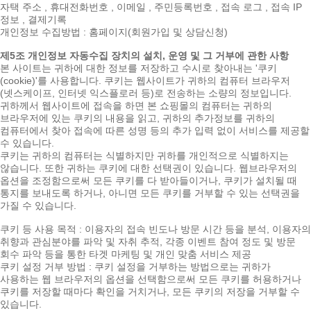
자택 주소 , 휴대전화번호 , 이메일 , 주민등록번호 , 접속 로그 , 접속 IP
정보 , 결제기록
개인정보 수집방법 : 홈페이지(회원가입 및 상담신청)
제5조 개인정보 자동수집 장치의 설치, 운영 및 그 거부에 관한 사항
본 사이트는 귀하에 대한 정보를 저장하고 수시로 찾아내는 '쿠키
(cookie)'를 사용합니다. 쿠키는 웹사이트가 귀하의 컴퓨터 브라우저
(넷스케이프, 인터넷 익스플로러 등)로 전송하는 소량의 정보입니다.
귀하께서 웹사이트에 접속을 하면 본 쇼핑몰의 컴퓨터는 귀하의
브라우저에 있는 쿠키의 내용을 읽고, 귀하의 추가정보를 귀하의
컴퓨터에서 찾아 접속에 따른 성명 등의 추가 입력 없이 서비스를 제공할
수 있습니다.
쿠키는 귀하의 컴퓨터는 식별하지만 귀하를 개인적으로 식별하지는
않습니다. 또한 귀하는 쿠키에 대한 선택권이 있습니다. 웹브라우저의
옵션을 조정함으로써 모든 쿠키를 다 받아들이거나, 쿠키가 설치될 때
통지를 보내도록 하거나, 아니면 모든 쿠키를 거부할 수 있는 선택권을
가질 수 있습니다.
쿠키 등 사용 목적 : 이용자의 접속 빈도나 방문 시간 등을 분석, 이용자의
취향과 관심분야를 파악 및 자취 추적, 각종 이벤트 참여 정도 및 방문
회수 파악 등을 통한 타겟 마케팅 및 개인 맞춤 서비스 제공
쿠키 설정 거부 방법 : 쿠키 설정을 거부하는 방법으로는 귀하가
사용하는 웹 브라우저의 옵션을 선택함으로써 모든 쿠키를 허용하거나
쿠키를 저장할 때마다 확인을 거치거나, 모든 쿠키의 저장을 거부할 수
있습니다.