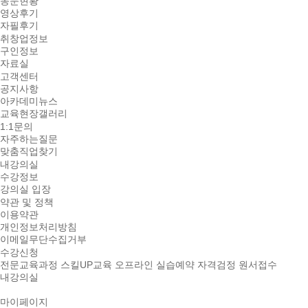
동문현황
영상후기
자필후기
취창업정보
구인정보
자료실
고객센터
공지사항
아카데미뉴스
교육현장갤러리
1:1문의
자주하는질문
맞춤직업찾기
내강의실
수강정보
강의실 입장
약관 및 정책
이용약관
개인정보처리방침
이메일무단수집거부
수강신청
전문교육과정
스킬UP교육
오프라인 실습예약
자격검정 원서접수
내강의실
마이페이지