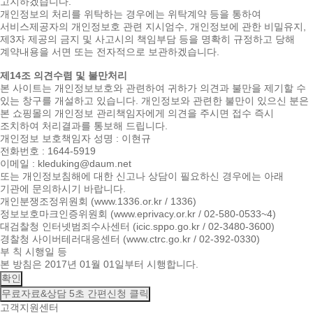
고지하겠습니다.
개인정보의 처리를 위탁하는 경우에는 위탁계약 등을 통하여
서비스제공자의 개인정보호 관련 지시엄수, 개인정보에 관한 비밀유지,
제3자 제공의 금지 및 사고시의 책임부담 등을 명확히 규정하고 당해
계약내용을 서면 또는 전자적으로 보관하겠습니다.
제14조 의견수렴 및 불만처리
본 사이트는 개인정보보호와 관련하여 귀하가 의견과 불만을 제기할 수
있는 창구를 개설하고 있습니다. 개인정보와 관련한 불만이 있으신 분은
본 쇼핑몰의 개인정보 관리책임자에게 의견을 주시면 접수 즉시
조치하여 처리결과를 통보해 드립니다.
개인정보 보호책임자 성명 : 이현규
전화번호 : 1644-5919
이메일 : kleduking@daum.net
또는 개인정보침해에 대한 신고나 상담이 필요하신 경우에는 아래
기관에 문의하시기 바랍니다.
개인분쟁조정위원회 (www.1336.or.kr / 1336)
정보보호마크인증위원회 (www.eprivacy.or.kr / 02-580-0533~4)
대검찰청 인터넷범죄수사센터 (icic.sppo.go.kr / 02-3480-3600)
경찰청 사이버테러대응센터 (www.ctrc.go.kr / 02-392-0330)
부 칙 시행일 등
본 방침은 2017년 01월 01일부터 시행합니다.
확인
무료자료&상담
5초 간편신청 클릭
고객지원센터