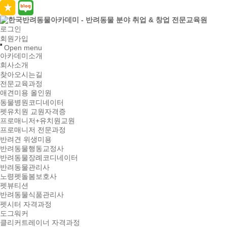
로그인
회원가입
Open menu
아카데미소개
회사소개
찾아오시는길
전문교육과정
애견미용 올인원
동물병원코디네이터
펫유치원 교원자격증
프로매니저+유치원교원
프로매니저 전문과정
반려견 위생미용
반려동물행동교정사
반려동물장례코디네이터
반려동물관리사
노령펫돌봄보호사
펫뷰티션
반려동물식품관리사
펫시터 자격과정
도그워커
클리커트레이너 자격과정