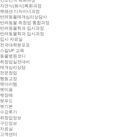
건조간식 특화과정
자연식(화식)특화과정
펫패션 디자이너과정
반려동물매개심리상담사
반려동물 취창업 통합과정
반려동물학과 입시과정
반려동물학과 입시과정
입시 자료실
전국대학분포표
스킬UP 교육
동물병원코디
취창업실전대비
매개심리상담
전문창업
행동교정
펫아이템
펫미용
펫장례
펫푸드
펫기본
수강후기
취창업정보
구인정보
자료실
고객센터