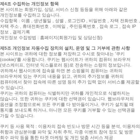
제4조 수집하는 개인정보 항목
본 사이트는 회원가입, 상담, 서비스 신청 등등을 위해 아래와 같은
개인정보를 수집하고 있습니다.
수집항목 : 이름 , 생년월일 , 성별 , 로그인ID , 비밀번호 , 자택 전화번호 ,
자택 주소 , 휴대전화번호 , 이메일 , 주민등록번호 , 접속 로그 , 접속 IP
정보 , 결제기록
개인정보 수집방법 : 홈페이지(회원가입 및 상담신청)
제5조 개인정보 자동수집 장치의 설치, 운영 및 그 거부에 관한 사항
본 사이트는 귀하에 대한 정보를 저장하고 수시로 찾아내는 '쿠키
(cookie)'를 사용합니다. 쿠키는 웹사이트가 귀하의 컴퓨터 브라우저
(넷스케이프, 인터넷 익스플로러 등)로 전송하는 소량의 정보입니다.
귀하께서 웹사이트에 접속을 하면 본 쇼핑몰의 컴퓨터는 귀하의
브라우저에 있는 쿠키의 내용을 읽고, 귀하의 추가정보를 귀하의
컴퓨터에서 찾아 접속에 따른 성명 등의 추가 입력 없이 서비스를 제공할
수 있습니다.
쿠키는 귀하의 컴퓨터는 식별하지만 귀하를 개인적으로 식별하지는
않습니다. 또한 귀하는 쿠키에 대한 선택권이 있습니다. 웹브라우저의
옵션을 조정함으로써 모든 쿠키를 다 받아들이거나, 쿠키가 설치될 때
통지를 보내도록 하거나, 아니면 모든 쿠키를 거부할 수 있는 선택권을
가질 수 있습니다.
쿠키 등 사용 목적 : 이용자의 접속 빈도나 방문 시간 등을 분석, 이용자의
취향과 관심분야를 파악 및 자취 추적, 각종 이벤트 참여 정도 및 방문
회수 파악 등을 통한 타겟 마케팅 및 개인 맞춤 서비스 제공