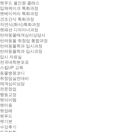
펫푸드 올인원 클래스
입체케이크 특화과정
펫베이커리 특화과정
건조간식 특화과정
자연식(화식)특화과정
펫패션 디자이너과정
반려동물매개심리상담사
반려동물 취창업 통합과정
반려동물학과 입시과정
반려동물학과 입시과정
입시 자료실
전국대학분포표
스킬UP 교육
동물병원코디
취창업실전대비
매개심리상담
전문창업
행동교정
펫아이템
펫미용
펫장례
펫푸드
펫기본
수강후기