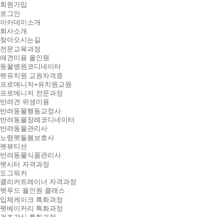
회원가입
로그인
아카데미소개
회사소개
찾아오시는길
전문교육과정
애견미용 올인원
동물병원코디네이터
펫유치원 교원자격증
프로매니저+유치원교원
프로매니저 전문과정
반려견 위생미용
반려동물행동교정사
반려동물장례코디네이터
반려동물관리사
노령펫돌봄보호사
펫뷰티션
반려동물식품관리사
펫시터 자격과정
도그워커
클리커트레이너 자격과정
펫푸드 올인원 클래스
입체케이크 특화과정
펫베이커리 특화과정