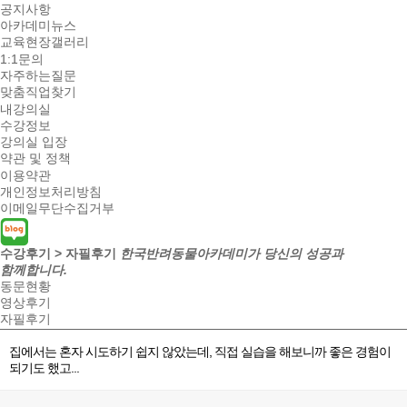
공지사항
아카데미뉴스
교육현장갤러리
1:1문의
자주하는질문
맞춤직업찾기
내강의실
수강정보
강의실 입장
약관 및 정책
이용약관
개인정보처리방침
이메일무단수집거부
수강후기 > 자필후기
한국반려동물아카데미가 당신의 성공과
함께합니다.
동문현황
영상후기
자필후기
집에서는 혼자 시도하기 쉽지 않았는데, 직접 실습을 해보니까 좋은 경험이
되기도 했고...