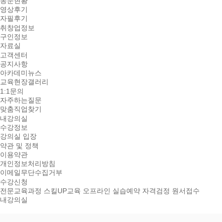
동문현황
영상후기
자필후기
취창업정보
구인정보
자료실
고객센터
공지사항
아카데미뉴스
교육현장갤러리
1:1문의
자주하는질문
맞춤직업찾기
내강의실
수강정보
강의실 입장
약관 및 정책
이용약관
개인정보처리방침
이메일무단수집거부
수강신청
전문교육과정
스킬UP교육
오프라인 실습예약
자격검정 원서접수
내강의실