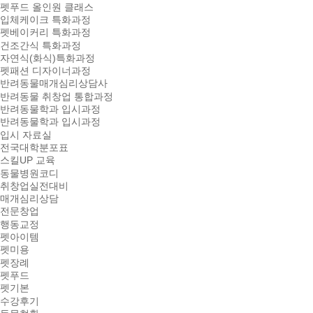
펫푸드 올인원 클래스
입체케이크 특화과정
펫베이커리 특화과정
건조간식 특화과정
자연식(화식)특화과정
펫패션 디자이너과정
반려동물매개심리상담사
반려동물 취창업 통합과정
반려동물학과 입시과정
반려동물학과 입시과정
입시 자료실
전국대학분포표
스킬UP 교육
동물병원코디
취창업실전대비
매개심리상담
전문창업
행동교정
펫아이템
펫미용
펫장례
펫푸드
펫기본
수강후기