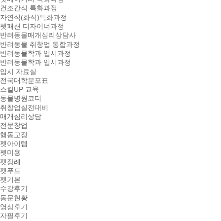
건조간식 특화과정
자연식(화식)특화과정
펫패션 디자이너과정
반려동물매개심리상담사
반려동물 취창업 통합과정
반려동물학과 입시과정
반려동물학과 입시과정
입시 자료실
전국대학분포표
스킬UP 교육
동물병원코디
취창업실전대비
매개심리상담
전문창업
행동교정
펫아이템
펫미용
펫장례
펫푸드
펫기본
수강후기
동문현황
영상후기
자필후기