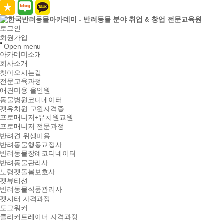
로그인
회원가입
Open menu
아카데미소개
회사소개
찾아오시는길
전문교육과정
애견미용 올인원
동물병원코디네이터
펫유치원 교원자격증
프로매니저+유치원교원
프로매니저 전문과정
반려견 위생미용
반려동물행동교정사
반려동물장례코디네이터
반려동물관리사
노령펫돌봄보호사
펫뷰티션
반려동물식품관리사
펫시터 자격과정
도그워커
클리커트레이너 자격과정