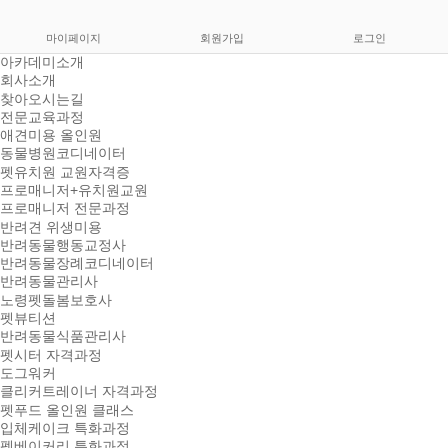
마이페이지
회원가입
로그인
아카데미소개
회사소개
찾아오시는길
전문교육과정
애견미용 올인원
동물병원코디네이터
펫유치원 교원자격증
프로매니저+유치원교원
프로매니저 전문과정
반려견 위생미용
반려동물행동교정사
반려동물장례코디네이터
반려동물관리사
노령펫돌봄보호사
펫뷰티션
반려동물식품관리사
펫시터 자격과정
도그워커
클리커트레이너 자격과정
펫푸드 올인원 클래스
입체케이크 특화과정
펫베이커리 특화과정