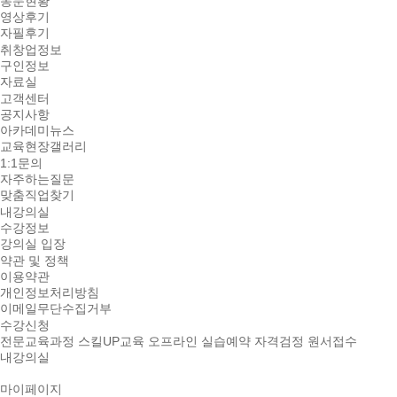
동문현황
영상후기
자필후기
취창업정보
구인정보
자료실
고객센터
공지사항
아카데미뉴스
교육현장갤러리
1:1문의
자주하는질문
맞춤직업찾기
내강의실
수강정보
강의실 입장
약관 및 정책
이용약관
개인정보처리방침
이메일무단수집거부
수강신청
전문교육과정
스킬UP교육
오프라인 실습예약
자격검정 원서접수
내강의실
마이페이지