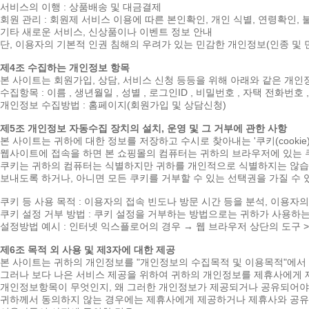
서비스의 이행 : 상품배송 및 대금결제
회원 관리 : 회원제 서비스 이용에 따른 본인확인, 개인 식별, 연령확인,
기타 새로운 서비스, 신상품이나 이벤트 정보 안내
단, 이용자의 기본적 인권 침해의 우려가 있는 민감한 개인정보(인종 및 민
제4조 수집하는 개인정보 항목
본 사이트는 회원가입, 상담, 서비스 신청 등등을 위해 아래와 같은 개
수집항목 : 이름 , 생년월일 , 성별 , 로그인ID , 비밀번호 , 자택 전화번호 
개인정보 수집방법 : 홈페이지(회원가입 및 상담신청)
제5조 개인정보 자동수집 장치의 설치, 운영 및 그 거부에 관한 사항
본 사이트는 귀하에 대한 정보를 저장하고 수시로 찾아내는 '쿠키(cook
웹사이트에 접속을 하면 본 쇼핑몰의 컴퓨터는 귀하의 브라우저에 있는 쿠
쿠키는 귀하의 컴퓨터는 식별하지만 귀하를 개인적으로 식별하지는 않습니
보내도록 하거나, 아니면 모든 쿠키를 거부할 수 있는 선택권을 가질 수 
쿠키 등 사용 목적 : 이용자의 접속 빈도나 방문 시간 등을 분석, 이용자
쿠키 설정 거부 방법 : 쿠키 설정을 거부하는 방법으로는 귀하가 사용하
설정방법 예시 : 인터넷 익스플로어의 경우 → 웹 브라우저 상단의 도구 
제6조 목적 외 사용 및 제3자에 대한 제공
본 사이트는 귀하의 개인정보를 "개인정보의 수집목적 및 이용목적"에서 
그러나 보다 나은 서비스 제공을 위하여 귀하의 개인정보를 제휴사에게 
개인정보항목이 무엇인지, 왜 그러한 개인정보가 제공되거나 공유되어야 
귀하께서 동의하지 않는 경우에는 제휴사에게 제공하거나 제휴사와 공유하