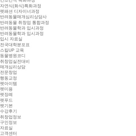
건조간식 특화과정
자연식(화식)특화과정
펫패션 디자이너과정
반려동물매개심리상담사
반려동물 취창업 통합과정
반려동물학과 입시과정
반려동물학과 입시과정
입시 자료실
전국대학분포표
스킬UP 교육
동물병원코디
취창업실전대비
매개심리상담
전문창업
행동교정
펫아이템
펫미용
펫장례
펫푸드
펫기본
수강후기
취창업정보
구인정보
자료실
고객센터