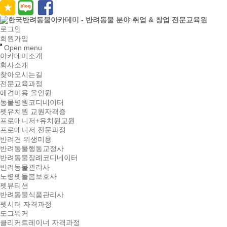
로그인
회원가입
Open menu
아카데미소개
회사소개
찾아오시는길
전문교육과정
애견미용 올인원
동물병원코디네이터
펫유치원 교원자격증
프로매니저+유치원교원
프로매니저 전문과정
반려견 위생미용
반려동물행동교정사
반려동물장례코디네이터
반려동물관리사
노령펫돌봄보호사
펫뷰티션
반려동물식품관리사
펫시터 자격과정
도그워커
클리커트레이너 자격과정