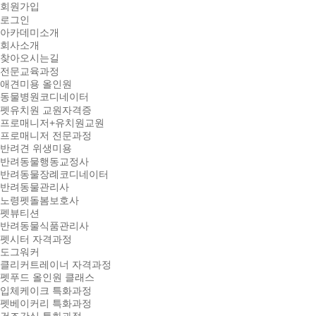
회원가입
로그인
아카데미소개
회사소개
찾아오시는길
전문교육과정
애견미용 올인원
동물병원코디네이터
펫유치원 교원자격증
프로매니저+유치원교원
프로매니저 전문과정
반려견 위생미용
반려동물행동교정사
반려동물장례코디네이터
반려동물관리사
노령펫돌봄보호사
펫뷰티션
반려동물식품관리사
펫시터 자격과정
도그워커
클리커트레이너 자격과정
펫푸드 올인원 클래스
입체케이크 특화과정
펫베이커리 특화과정