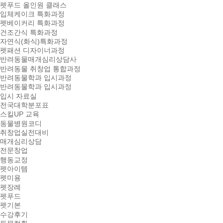
펫푸드 올인원 클래스
입체케이크 특화과정
펫베이커리 특화과정
건조간식 특화과정
자연식(화식)특화과정
펫패션 디자이너과정
반려동물매개심리상담사
반려동물 취창업 통합과정
반려동물학과 입시과정
반려동물학과 입시과정
입시 자료실
전국대학분포표
스킬UP 교육
동물병원코디
취창업실전대비
매개심리상담
전문창업
행동교정
펫아이템
펫미용
펫장례
펫푸드
펫기본
수강후기